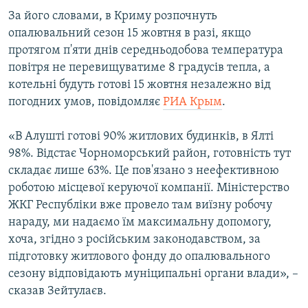
ВІДЕОУРОКИ «ELIFBE»
За його словами, в Криму розпочнуть
Русский
опалювальний сезон 15 жовтня в разі, якщо
СВІДЧЕННЯ ОКУПАЦІЇ
Qırımtatar
протягом п'яти днів середньодобова температура
УКРАЇНСЬКА ПРОБЛЕМА КРИМУ
повітря не перевищуватиме 8 градусів тепла, а
котельні будуть готові 15 жовтня незалежно від
ДОЛУЧАЙСЯ!
ІНФОГРАФІКА
погодних умов, повідомляє
РИА Крым
.
«В Алушті готові 90% житлових будинків, в Ялті
Усі сайти RFE/RL
98%. Відстає Чорноморський район, готовність тут
складає лише 63%. Це пов'язано з неефективною
роботою місцевої керуючої компанії. Міністерство
ЖКГ Республіки вже провело там виїзну робочу
нараду, ми надаємо їм максимальну допомогу,
хоча, згідно з російським законодавством, за
підготовку житлового фонду до опалювального
сезону відповідають муніципальні органи влади», –
сказав Зейтулаєв.