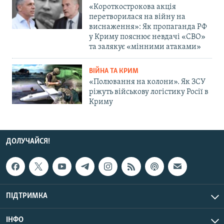
«Короткострокова акція
перетворилася на війну на
виснаження»: Як пропаганда РФ
у Криму пояснює невдачі «СВО»
та залякує «мінними атаками»
ВІЙНА ТА КРИМ
«Полювання на колони». Як ЗСУ
ріжуть військову логістику Росії в
Криму
ДОЛУЧАЙСЯ!
ПІДТРИМКА
ІНФО