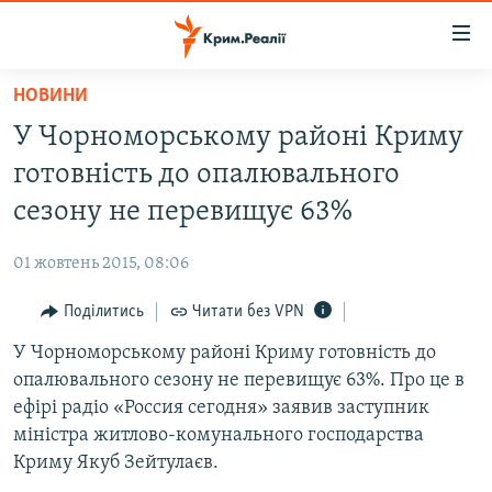
Доступність
посилання
Перейти
НОВИНИ
до
НОВИНИ
У Чорноморському районі Криму
основного
ВОДА.КРИМ
матеріалу
готовність до опалювального
ВІДЕО ТА ФОТО
Перейти
сезону не перевищує 63%
до
ПОЛІТИКА
основної
01 жовтень 2015, 08:06
БЛОГИ
навігації
Перейти
Поділитись
Читати без VPN
ПОГЛЯД
до
У Чорноморському районі Криму готовність до
ІНТЕРВ'Ю
пошуку
опалювального сезону не перевищує 63%. Про це в
ВСЕ ЗА ДЕНЬ
ефірі радіо «Россия сегодня» заявив заступник
СПЕЦПРОЕКТИ
міністра житлово-комунального господарства
Криму Якуб Зейтулаєв.
ЯК ОБІЙТИ БЛОКУВАННЯ
ДЕПОРТАЦІЯ