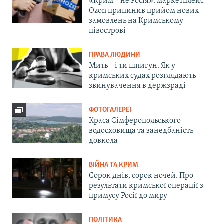
«Крим – не Росія»: маркетплейс
Ozon припинив прийом нових
замовлень на Кримському
півострові
ПРАВА ЛЮДИНИ
Мить – і ти шпигун. Як у
кримських судах розглядають
звинувачення в держзраді
ФОТОГАЛЕРЕЇ
Краса Сімферопольського
водосховища та занедбаність
довкола
ВІЙНА ТА КРИМ
Сорок днів, сорок ночей. Про
результати кримської операції з
примусу Росії до миру
ПОЛІТИКА