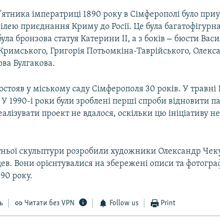
ятника імператриці 1890 року в Сімферополі було при
ілею приєднання Криму до Росії. Це була багатофігурн
–
була бронзова статуя Катерини II, а з боків
бюсти Васи
Кримського, Григорія Потьомкіна-Таврійського, Олекс
ова Булгакова.
стояв у міському саду Сімферополя 30 років. У травні 
У 1990-і роки були зроблені перші спроби відновити п
реалізувати проект не вдалося, оскільки цю ініціативу н
ньої скульптури розробили художники Олександр Чеку
в. Вони орієнтувалися на збережені описи та фотограф
90 року.
ь
Читати без VPN
Follow us
Print