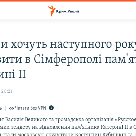
ни хочуть наступного рок
вити в Сімферополі пам'
ні II
 20:21
ь
Читати без VPN
я Василія Великого та громадська організація «Русско
мки тендеру на відновлення пам'ятника Катерині II в 
стали московські скульптори Костянтин Кубишкін та 