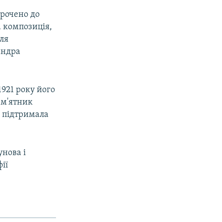
урочено до
а композиція,
ля
андра
1921 року його
ам'ятник
е підтримала
нова і
ії