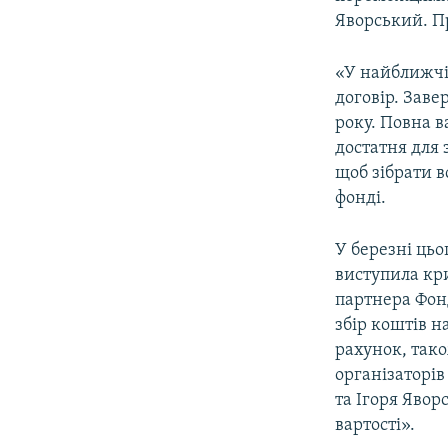
ВІДЕОУРОКИ «ELIFBE»
Яворський. Пр
СВІДЧЕННЯ ОКУПАЦІЇ
«У найближчі 
УКРАЇНСЬКА ПРОБЛЕМА КРИМУ
договір. Заве
ІНФОГРАФІКА
року. Повна в
достатня для 
щоб зібрати в
фонді.
У березні цьо
виступила кри
партнера Фон
збір коштів 
рахунок, тако
організаторі
та Ігоря Явор
вартості».