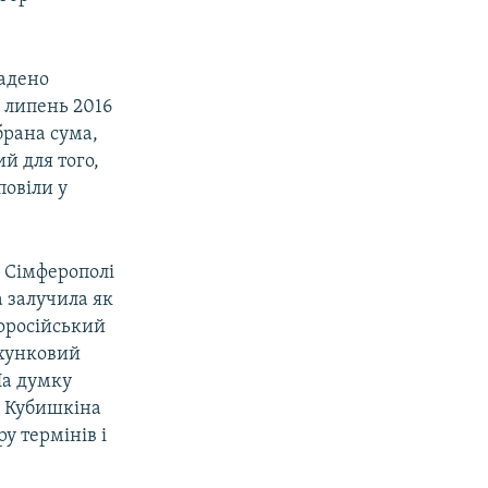
ладено
 липень 2016
ібрана сума,
й для того,
повіли у
в Сімферополі
а залучила як
норосійський
ахунковий
На думку
а Кубишкіна
у термінів і