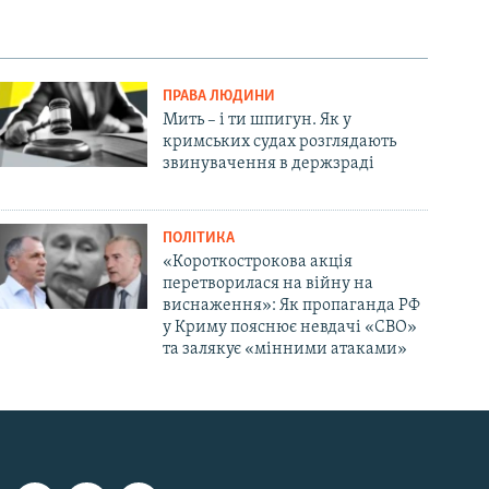
ПРАВА ЛЮДИНИ
Мить – і ти шпигун. Як у
кримських судах розглядають
звинувачення в держзраді
ПОЛІТИКА
«Короткострокова акція
перетворилася на війну на
виснаження»: Як пропаганда РФ
у Криму пояснює невдачі «СВО»
та залякує «мінними атаками»