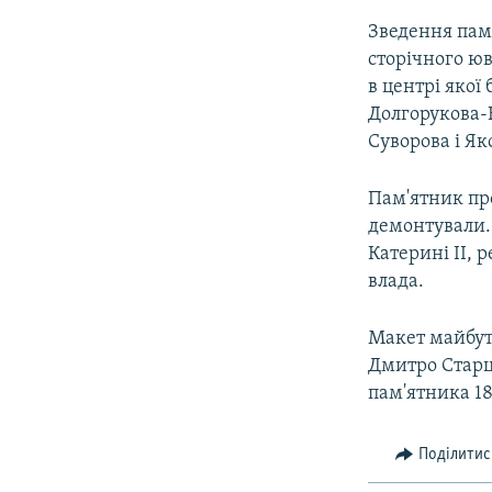
Зведення пам'
сторічного юв
в центрі якої 
Долгорукова-
Суворова і Як
Пам'ятник про
демонтували. 
Катерині II, 
влада.
Макет майбут
Дмитро Старце
пам'ятника 18
Поділитис