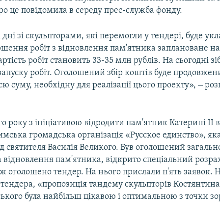
о це повідомила в середу прес-служба фонду.
дні зі скульпторами, які перемогли у тендері, буде ук
ршення робіт з відновлення пам'ятника заплановане на
артість робіт становить 33-35 млн рублів. На сьогодні з
запуску робіт. Оголошений збір коштів буде продовжени
–
сю суму, необхідну для реалізації цього проекту»,
роз
го року з ініціативою відродити пам'ятник Катерині II 
мська громадська організація «Русское единство», як
д святителя Василія Великого. Був оголошений загаль
на відновлення пам'ятника, відкрито спеціальний розр
ж оголошено тендер. На нього прислали п'ять заявок. 
в тендера, «пропозиція тандему скульпторів Костянтин
ського була найбільш цікавою і оптимальною з точки зор