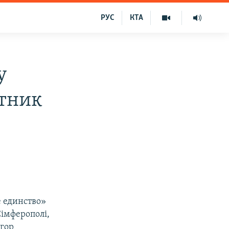
РУС
КТА
у
ятник
е единство»
Сімферополі,
Ігор