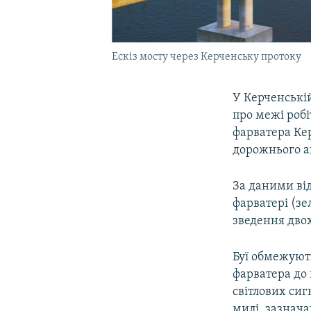
Ескіз мосту через Керченську протоку
У Керченській
про межі робі
фарватера Ке
дорожнього аг
За даними від
фарватері (зе
зведення двох
Буї обмежують
фарватера до
світлових сиг
милі, зазнача