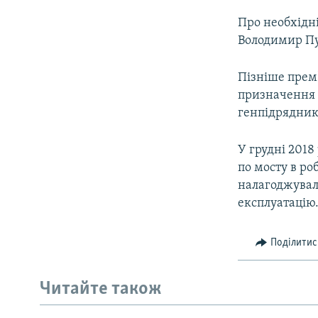
Про необхідні
Володимир Пут
Пізніше прем
призначення 
генпідряднико
У грудні 2018
по мосту в ро
налагоджуваль
експлуатацію
Поділитис
Читайте також