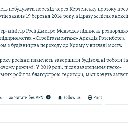
сть побудувати перехід через Керченську протоку през
ін заявив 19 березня 2014 року, відразу ж після анексі
'єр-міністр Росії Дмитро Медведєв підписав розпорядж
підприємства «Стройгазмонтаж» Аркадія Ротенберга
м з будівництва переходу до Криму у вигляді мосту.
 року росіяни планують завершити будівельні роботи і 
бочому режимі. У 2019 році, після завершення пуско-
них робіт та благоустрою території, міст хочуть запус
.
ь
Читати без VPN
Follow us
Print