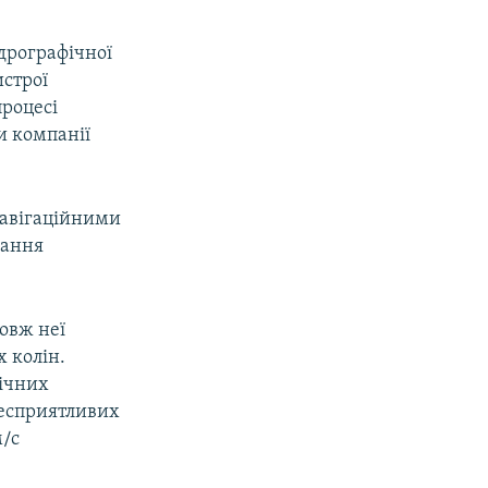
дрографічної
истрої
процесі
и компанії
навігаційними
вання
овж неї
 колін.
бічних
 несприятливих
м/с