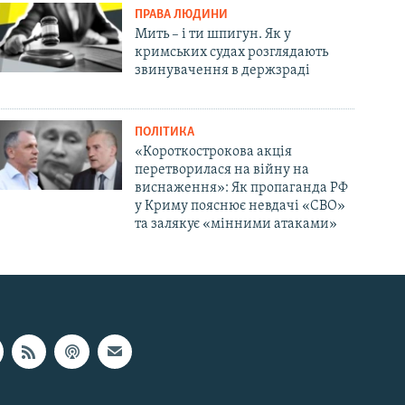
ПРАВА ЛЮДИНИ
Мить – і ти шпигун. Як у
кримських судах розглядають
звинувачення в держзраді
ПОЛІТИКА
«Короткострокова акція
перетворилася на війну на
виснаження»: Як пропаганда РФ
у Криму пояснює невдачі «СВО»
та залякує «мінними атаками»