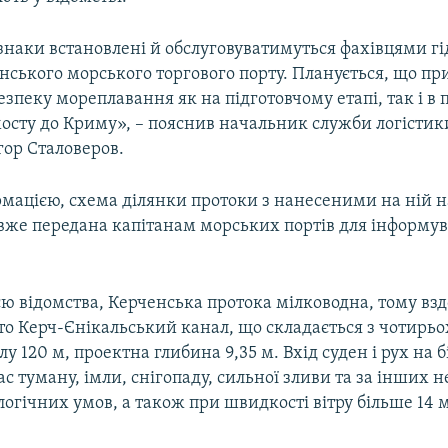
знаки встановлені й обслуговуватимуться фахівцями гі
ського морського торгового порту. Планується, що пр
езпеку мореплавання як на підготовчому етапі, так і в 
мосту до Криму», – пояснив начальник служби логістик
гор Сталоверов.
ормацією, схема ділянки протоки з нанесеними на ній 
вже передана капітанам морських портів для інформу
ю відомства, Керченська протока мілководна, тому взд
о Керч-Єнікальський канал, що складається з чотирьох
 120 м, проектна глибина 9,35 м. Вхід суден і рух на 
ас туману, імли, снігопаду, сильної зливи та за інших
огічних умов, а також при швидкості вітру більше 14 