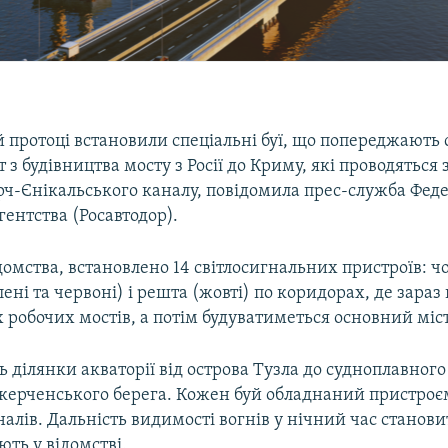
 протоці встановили спеціальні буї, що попереджають 
т з будівництва мосту з Росії до Криму, які проводятьс
рч-Єнікальського каналу, повідомила прес-служба Фед
ентства (Росавтодор).
омства, встановлено 14 світлосигнальних пристроїв: ч
лені та червоні) і решта (жовті) по коридорах, де зараз
 робочих мостів, а потім будуватиметься основний міст
 ділянки акваторії від острова Тузла до судноплавного 
 керченського берега. Кожен буй обладнаний пристроєм
налів. Дальність видимості вогнів у нічний час станови
ють у відомстві.