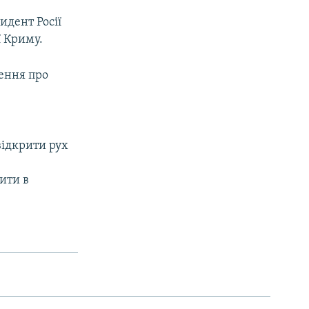
идент Росії
ї Криму.
ення про
відкрити рух
тити в