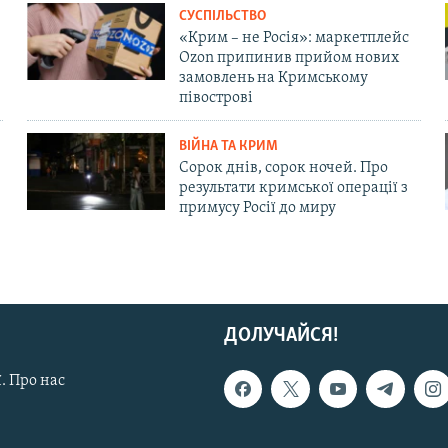
СУСПІЛЬСТВО
«Крим – не Росія»: маркетплейс
Ozon припинив прийом нових
замовлень на Кримському
півострові
ВІЙНА ТА КРИМ
Сорок днів, сорок ночей. Про
результати кримської операції з
примусу Росії до миру
ДОЛУЧАЙСЯ!
. Про нас