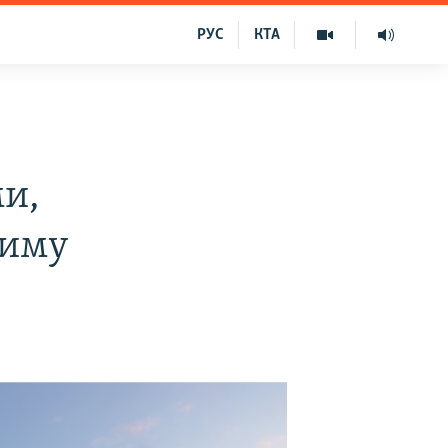
РУС
КТА
и,
риму