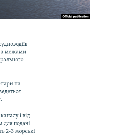
судноводіїв
я за межами
ерального
отири на
 ведеться
.
каналу і від
 для подачі
ть 2-3 морські