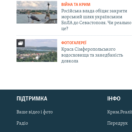
ВІЙНА ТА КРИМ
Російська влада обіцяє закрити
морський шлях українським
БпЛА до Севастополя. Чи реально
це?
ФОТОГАЛЕРЕЇ
Краса Сімферопольського
водосховища та занедбаність
довкола
Русский
ПІДТРИМКА
ІНФО
Qırımtatar
Ваше відео і фото
Крим.Реалії
ДОЛУЧАЙСЯ!
Радіо
Передрук