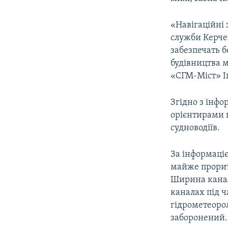
«Навігаційні 
служби Керчен
забезпечать б
будівництва 
«СГМ-Міст» І
Згідно з інф
орієнтирами 
судноводіїв.
За інформаціє
майже прорит
Ширина каналу
каналах під ч
гідрометеорол
заборонений.