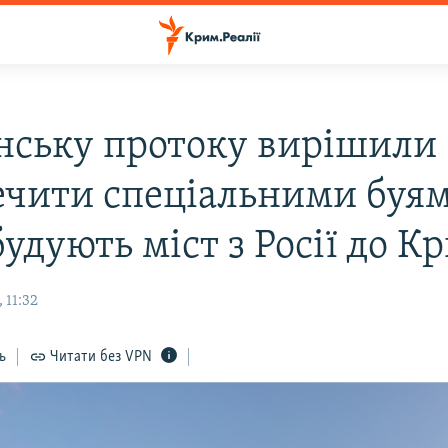
нську протоку вирішили
ечити спеціальними буям
удують міст з Росії до К
 11:32
ь
Читати без VPN