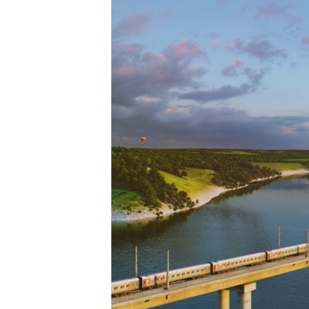
ВІДЕОУРОКИ «ELIFBE»
СВІДЧЕННЯ ОКУПАЦІЇ
УКРАЇНСЬКА ПРОБЛЕМА КРИМУ
ІНФОГРАФІКА