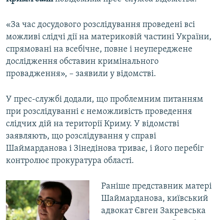
ВІДЕОУРОКИ «ELIFBE»
Русский
«За час досудового розслідування проведені всі
СВІДЧЕННЯ ОКУПАЦІЇ
Qırımtatar
можливі слідчі дії на материковій частині України,
УКРАЇНСЬКА ПРОБЛЕМА КРИМУ
спрямовані на всебічне, повне і неупереджене
дослідження обставин кримінального
ДОЛУЧАЙСЯ!
ІНФОГРАФІКА
провадження», – заявили у відомстві.
У прес-службі додали, що проблемним питанням
Усі сайти RFE/RL
при розслідуванні є неможливість проведення
слідчих дій на території Криму. У відомстві
заявляють, що розслідування у справі
Шаймарданова і Зінедінова триває, і його перебіг
контролює прокуратура області.
Раніше представник матері
Шаймарданова, київський
адвокат Євген Закревська