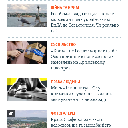
ВІЙНА ТА КРИМ
Російська влада обіцяє закрити
морський шлях українським
БпЛА до Севастополя. Чи реально
це?
СУСПІЛЬСТВО
«Крим – не Росія»: маркетплейс
Ozon припинив прийом нових
замовлень на Кримському
півострові
ПРАВА ЛЮДИНИ
Мить – і ти шпигун. Як у
кримських судах розглядають
звинувачення в держзраді
ФОТОГАЛЕРЕЇ
Краса Сімферопольського
водосховища та занедбаність