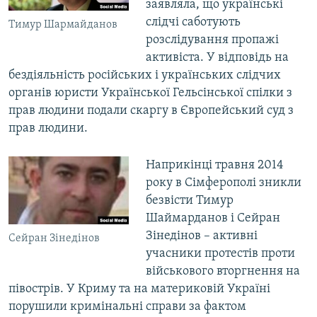
заявляла, що українські
слідчі саботують
Тимур Шармайданов
розслідування пропажі
активіста. У відповідь на
бездіяльність російських і українських слідчих
органів юристи Української Гельсінської спілки з
прав людини подали скаргу в Європейський суд з
прав людини.
Наприкінці травня 2014
року в Сімферополі зникли
безвісти Тимур
Шаймарданов і Сейран
Зінедінов – активні
Сейран Зінедінов
учасники протестів проти
військового вторгнення на
півострів. У Криму та на материковій Україні
порушили кримінальні справи за фактом