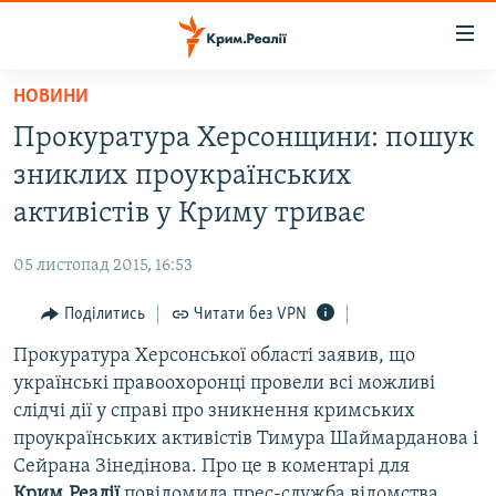
Доступність
посилання
Перейти
НОВИНИ
до
НОВИНИ
Прокуратура Херсонщини: пошук
основного
ВОДА.КРИМ
матеріалу
зниклих проукраїнських
ВІДЕО ТА ФОТО
Перейти
активістів у Криму триває
до
ПОЛІТИКА
основної
05 листопад 2015, 16:53
БЛОГИ
навігації
Перейти
Поділитись
Читати без VPN
ПОГЛЯД
до
Прокуратура Херсонської області заявив, що
ІНТЕРВ'Ю
пошуку
українські правоохоронці провели всі можливі
ВСЕ ЗА ДЕНЬ
слідчі дії у справі про зникнення кримських
СПЕЦПРОЕКТИ
проукраїнських активістів Тимура Шаймарданова і
Сейрана Зінедінова. Про це в коментарі для
ЯК ОБІЙТИ БЛОКУВАННЯ
ДЕПОРТАЦІЯ
Крим.Реалії
повідомила прес-служба відомства.