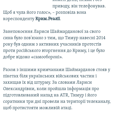
приводу, він телефонував.
Щоб я чула його голос», – розповіла вона
кореспонденту
Крим.Реалії
.
Занепокоєння Лариси Шаймарданової за свого
сина було пов'язано з тим, що Тимур навесні 2014
року був одним з активних учасників протестів
проти російського вторгнення до Криму, і це було
добре відомо «самообороні».
Разом з іншими кримчанами Шаймарданов стояв у
пікетах біля українських військових частин і
захищав їх від штурму. За словами Лариси
Олександрівни, коли пройшла інформація про
підготовлюваний напад на ATR, Тимур і його
соратники три дні провели на території телеканалу,
щоб протистояти можливій атаці.