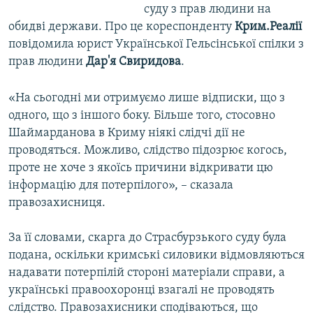
суду з прав людини на
обидві держави. Про це кореспонденту
Крим.Реалії
повідомила юрист Української Гельсінської спілки з
прав людини
Дар'я Свиридова
.
«На сьогодні ми отримуємо лише відписки, що з
одного, що з іншого боку. Більше того, стосовно
Шаймарданова в Криму ніякі слідчі дії не
проводяться. Можливо, слідство підозрює когось,
проте не хоче з якоїсь причини відкривати цю
інформацію для потерпілого», – сказала
правозахисниця.
За її словами, скарга до Страсбурзького суду була
подана, оскільки кримські силовики відмовляються
надавати потерпілій стороні матеріали справи, а
українські правоохоронці взагалі не проводять
слідство. Правозахисники сподіваються, що