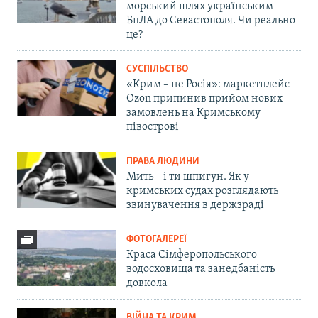
морський шлях українським
БпЛА до Севастополя. Чи реально
це?
СУСПІЛЬСТВО
«Крим – не Росія»: маркетплейс
Ozon припинив прийом нових
замовлень на Кримському
півострові
ПРАВА ЛЮДИНИ
Мить – і ти шпигун. Як у
кримських судах розглядають
звинувачення в держзраді
ФОТОГАЛЕРЕЇ
Краса Сімферопольського
водосховища та занедбаність
довкола
ВІЙНА ТА КРИМ