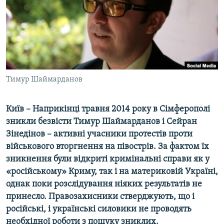
ВІДЕОУРОКИ «ELIFBE»
Русский
СВІДЧЕННЯ ОКУПАЦІЇ
Qırımtatar
УКРАЇНСЬКА ПРОБЛЕМА КРИМУ
ДОЛУЧАЙСЯ!
ІНФОГРАФІКА
Тимур Шаймарданов
Київ – Наприкінці травня 2014 року в Сімферополі
Усі сайти RFE/RL
зникли безвісти Тимур Шаймарданов і Сейран
Зінедінов – активні учасники протестів проти
військового вторгнення на півострів. За фактом їх
зникнення були відкриті кримінальні справи як у
«російському» Криму, так і на материковій Україні,
однак поки розслідування ніяких результатів не
принесло. Правозахисники стверджують, що і
російські, і українські силовики не проводять
необхідної роботи з пошуку зниклих.