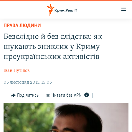
Доступність
посилання
Перейти
ПРАВА ЛЮДИНИ
до
НОВИНИ
Безслідно й без слідства: як
основного
ВОДА.КРИМ
матеріалу
шукають зниклих у Криму
ВІДЕО ТА ФОТО
Перейти
проукраїнських активістів
до
ПОЛІТИКА
основної
Іван Путілов
БЛОГИ
навігації
Перейти
05 листопад 2015, 15:05
ПОГЛЯД
до
ІНТЕРВ'Ю
Поділитись
Читати без VPN
пошуку
ВСЕ ЗА ДЕНЬ
СПЕЦПРОЕКТИ
ЯК ОБІЙТИ БЛОКУВАННЯ
ДЕПОРТАЦІЯ