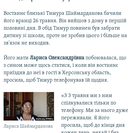
Востаннє близькі Тимура Шаймарданова бачили
його вранці 26 травня. Він вийшов з дому в першій
половині дня. В обід Тимур повинен був забрати
дитину зі школи, проте не зробив цього і більше на
зв'язок не виходив.
Його мати
Лариса Олександрівна
побоювалася, що
з сином може щось статися, і коли він востаннє
приїздив до неї в гості в Херсонську область,
просила, щоб Тимур телефонував їй щодня.
«З 3 травня ми з ним
спілкувалися тільки по
телефону. Ми за нього дуже
переживали. Я його
просила, щоб до кінця дня
Лариса Шаймарданова
кожен день, нехай і без