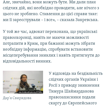
Але, звичайно, вони можуть бути. Ми дали план
слідчих дій, які необхідно проводити, але нічого з
цього не зроблено. Ставлення до цієї справи таке:
ми її зареєстрували – і все», – сказала Закревська.
У той же час, адвокат переконана, що українські
правоохоронці, навіть не маючи можливості
потрапити в Крим, при бажанні можуть зібрати
необхідну інформацію, спробувати встановити
місцеперебування зниклих і навіть притягнути до
відповідальності винних.
У відповідь на бездіяльність
слідчих органів України і
Росії з приводу зникнення
Тимура Шаймарданова
правозахисники подали
Дар'я Свиридова
скаргу до Європейського