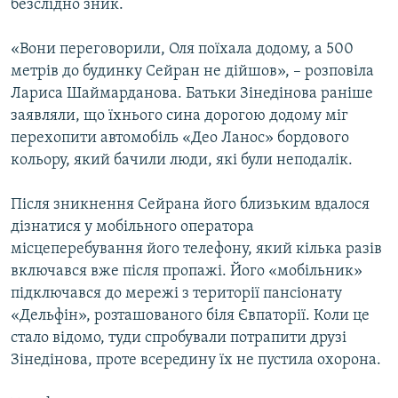
безслідно зник.
«Вони переговорили, Оля поїхала додому, а 500
метрів до будинку Сейран не дійшов», – розповіла
Лариса Шаймарданова. Батьки Зінедінова раніше
заявляли, що їхнього сина дорогою додому міг
перехопити автомобіль «Део Ланос» бордового
кольору, який бачили люди, які були неподалік.
Після зникнення Сейрана його близьким вдалося
дізнатися у мобільного оператора
місцеперебування його телефону, який кілька разів
включався вже після пропажі. Його «мобільник»
підключався до мережі з території пансіонату
«Дельфін», розташованого біля Євпаторії. Коли це
стало відомо, туди спробували потрапити друзі
Зінедінова, проте всередину їх не пустила охорона.