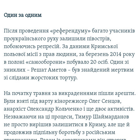
Один за одним
Після проведення «референдуму» багато учасників
проукраїнського руху залишили півострів,
побоюючись репресій. За даними Кримської
польової місії з прав людини, за березень 2014 року
в полоні «самооборони» побувало 20 осіб. Один зі
зниклих – Решат Аметов – був знайдений мертвим
зі слідами жорстоких тортур.
На початку травня за викраденнями пішли арешти.
Були взяті під варту кінорежисер Олег Сенцов,
анархіст Олександр Кольченко і ще двоє активістів.
Незважаючи на ці процеси, Тимур Шаймарданов
не просто вирішив залишитися в Криму, але ще й
продовжив підпільну боротьбу з російським