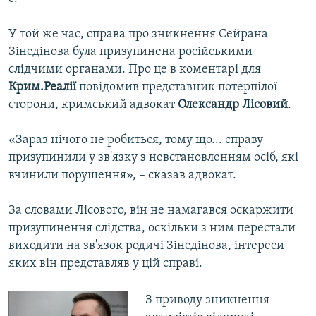
У той же час, справа про зникнення Сейрана
Зінедінова була призупинена російськими
слідчими органами. Про це в коментарі для
Крим.Реалії
повідомив представник потерпілої
сторони, кримський адвокат
Олександр Лісовий
.
«Зараз нічого не робиться, тому що... справу
призупинили у зв'язку з невстановленням осіб, які
вчинили порушення», – сказав адвокат.
За словами Лісового, він не намагався оскаржити
призупинення слідства, оскільки з ним перестали
виходити на зв'язок родичі Зінедінова, інтереси
яких він представляв у цій справі.
З приводу зникнення