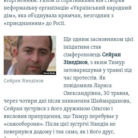
вторгненням. Разом із соратниками він створив
неформальну організацію «Український народний
дім», яка об'єднувала кримчан, незгодних з
«приєднанням» до Росії.
Ще одним засновником цієї
ініціативи став
сімферополець
Сейран
Зінедінов
, з яким Тимур
затоваришував у травні під
час протестів. Як
Сейран Зінедінов
повідомила Лариса
Олександрівна, 30 травня,
через чотири дні після зникнення Шаймарданова,
Сейран зустрівся з його дружиною Ольгою і
висловив припущення, що Тимур перебуває у
«самооборони». Після цієї зустрічі Зінедін не
повернувся додому і так само, як і його друг,