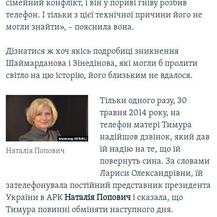
сімейний конфлікт, і він у пориві гніву розбив
телефон. І тільки з цієї технічної причини його не
могли знайти», – пояснила вона.
Дізнатися ж хоч якісь подробиці зникнення
Шаймарданова і Зінедінова, які могли б пролити
світло на цю історію, його близьким не вдалося.
Тільки одного разу, 30
травня 2014 року, на
телефон матері Тимура
надійшов дзвінок, який дав
їй надію на те, що їй
Наталія Попович
повернуть сина. За словами
Лариси Олександрівни, їй
зателефонувала постійний представник президента
України в АРК
Наталія Попович
і сказала, що
Тимура повинні обміняти наступного дня.