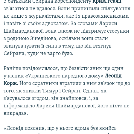
З батьками Сейрана кореспонденту
Крим.Реалії
зв'язатися не вдалося. Вони припинили спілкування
не лише з журналістами, але і з правозахисниками
і навіть зі своїм адвокатом. За словами Лариси
Шаймарданової, вона також не підтримує стосунки
з родиною Зінедінова, оскільки вони стали
звинувачувати її сина в тому, що він втягнув
Сейрана, куди не варто було.
Раніше повідомлялося, що безвісти зник ще один
учасник «Українського народного дому»
Леонід
Корж
. Його соратники втратили з ним зв'язок ще до
того, як зникли Тимур і Сейран. Однак, як
з'ясувалося згодом, він знайшовся, і, за
інформацією Лариси Шаймарданової, його ніхто не
викрадав.
«Леонід пояснив, що у нього вдома був якийсь