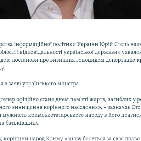
ерства інформаційної політики України Юрій Стець наз
рілості і відповідальності української держави» ухвале
дою постанови про визнання геноцидом депортацію 
у.
я в заяві українського міністра.
дтепер офіційно стане днем пам'яті жертв, загиблих у р
ного винищення корінного населення», – зазначає Сте
 мужність кримськотатарського народу в його прагне
на батьківщину.
, корінний народ Криму «знову бореться за своє право 