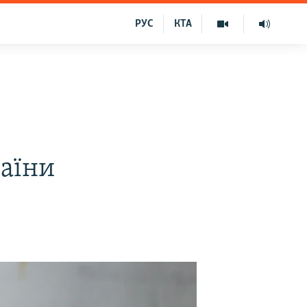
РУС
КТА
раїни