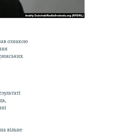
вав ознакою
ння
кримських
езультаті
ць,
нні
на вільне