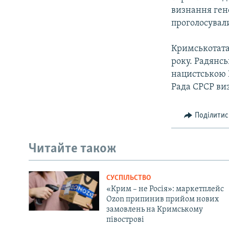
визнання гено
проголосували
Кримськотата
року. Радянсь
нацистською Н
Рада СРСР ви
Поділитис
Читайте також
СУСПІЛЬСТВО
«Крим – не Росія»: маркетплейс
Ozon припинив прийом нових
замовлень на Кримському
півострові