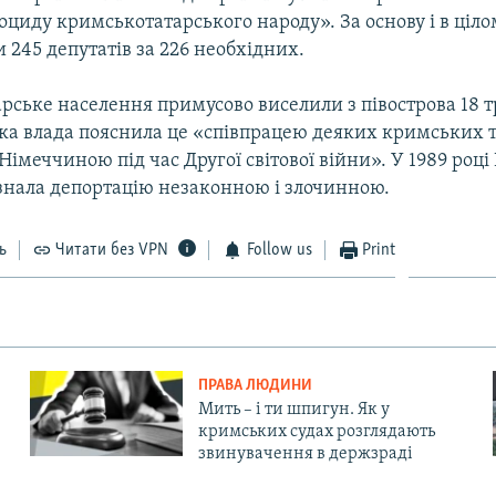
циду кримськотатарського народу». За основу і в ціло
 245 депутатів за 226 необхідних.
рське населення примусово виселили з півострова 18 т
ка влада пояснила це «співпрацею деяких кримських т
імеччиною під час Другої світової війни». У 1989 році
знала депортацію незаконною і злочинною.
ь
Читати без VPN
Follow us
Print
ПРАВА ЛЮДИНИ
Мить – і ти шпигун. Як у
кримських судах розглядають
звинувачення в держзраді