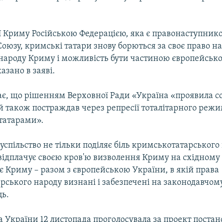
ії Криму Російською Федерацією, яка є правонаступник
оюзу, кримські татари знову борються за своє право на
народу Криму і можливість бути частиною європейської 
азано в заяві.
є, що рішенням Верховної Ради «Україна «проявила со
 також постраждав через репресії тоталітарного режи
татарами».
успільство не тільки поділяє біль кримськотатарського 
відплачує своєю кров'ю визволення Криму на східному 
 Криму – разом з європейською України, в якій права
ського народу визнані і забезпечені на законодавчому 
ць.
 України 12 листопада проголосувала за проект поста