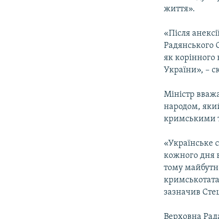
життя».
«Після анекс
Радянського С
як корінного 
України», – ск
Міністр вважа
народом, який
кримськими 
«Українське с
кожного дня 
тому майбутнє
кримськотатар
зазначив Сте
Верховна Рада