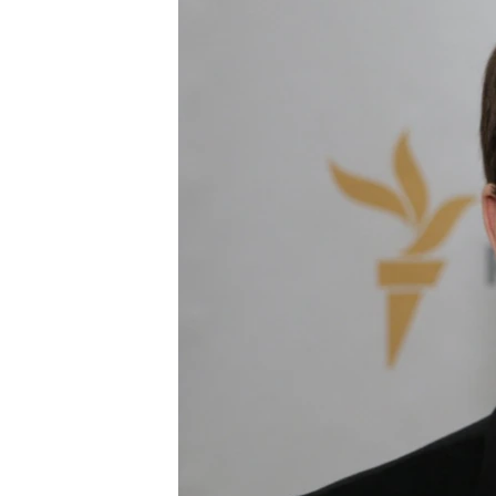
ВІДЕОУРОКИ «ELIFBE»
СВІДЧЕННЯ ОКУПАЦІЇ
УКРАЇНСЬКА ПРОБЛЕМА КРИМУ
ІНФОГРАФІКА