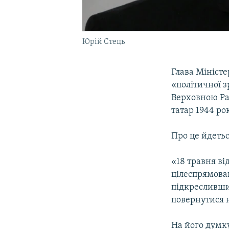
Юрій Стець
Глава Мініст
«політичної з
Верховною Ра
татар 1944 рок
Про це йдетьс
«18 травня ві
цілеспрямова
підкресливши
повернутися 
На його думку