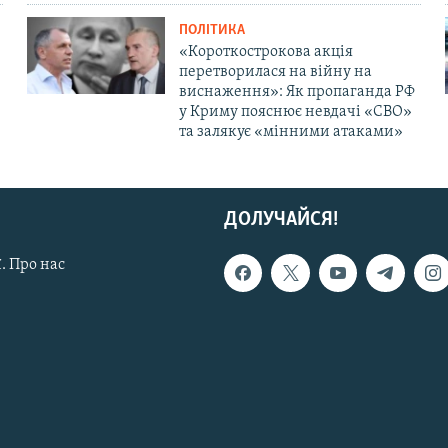
ПОЛІТИКА
«Короткострокова акція
перетворилася на війну на
виснаження»: Як пропаганда РФ
у Криму пояснює невдачі «СВО»
та залякує «мінними атаками»
ДОЛУЧАЙСЯ!
. Про нас