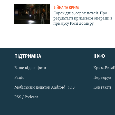
ВІЙНА ТА КРИМ
Сорок днів, сорок ночей. Про
результати кримської операції з
примусу Росії до миру
Русский
ПІДТРИМКА
ІНФО
Qırımtatar
Ваше відео і фото
Крим.Реалії
ДОЛУЧАЙСЯ!
Радіо
Передрук
Мобільний додаток Android | iOS
Контакти
RSS / Podcast
Усі сайти RFE/RL