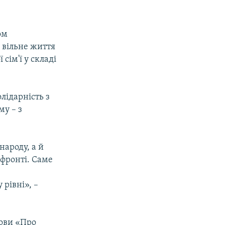
ом
 вільне життя
сім'ї у складі
лідарність з
му – з
народу, а й
фронті. Саме
рівні», –
нови «Про