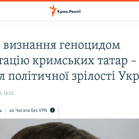
: визнання геноцидом
тацію кримських татар –
л політичної зрілості Ук
, 14:52
ь
Читати без VPN