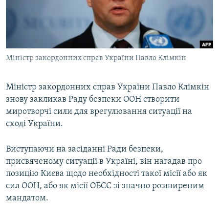
ВІДЕОУРОКИ «ELIFBE»
Русский
СВІДЧЕННЯ ОКУПАЦІЇ
Qırımtatar
УКРАЇНСЬКА ПРОБЛЕМА КРИМУ
Міністр закордонних справ України Павло Клімкін
ДОЛУЧАЙСЯ!
ІНФОГРАФІКА
Міністр закордонних справ України Павло Клімкін
знову закликав Раду безпеки ООН створити
Усі сайти RFE/RL
миротворчі сили для врегулювання ситуації на
сході України.
Виступаючи на засіданні Ради безпеки,
присвяченому ситуації в Україні, він нагадав про
позицію Києва щодо необхідності такої місії або як
сил ООН, або як місії ОБСЄ зі значно розширеним
мандатом.