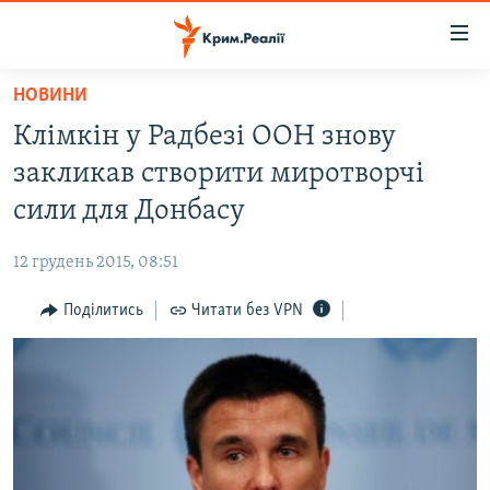
Доступність
посилання
Перейти
НОВИНИ
до
НОВИНИ
Клімкін у Радбезі ООН знову
основного
ВОДА.КРИМ
матеріалу
закликав створити миротворчі
ВІДЕО ТА ФОТО
Перейти
сили для Донбасу
до
ПОЛІТИКА
основної
12 грудень 2015, 08:51
БЛОГИ
навігації
Перейти
Поділитись
Читати без VPN
ПОГЛЯД
до
ІНТЕРВ'Ю
пошуку
ВСЕ ЗА ДЕНЬ
СПЕЦПРОЕКТИ
ЯК ОБІЙТИ БЛОКУВАННЯ
ДЕПОРТАЦІЯ