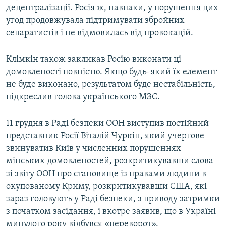
децентралізації. Росія ж, навпаки, у порушення цих
угод продовжувала підтримувати збройних
сепаратистів і не відмовилась від провокацій.
Клімкін також закликав Росію виконати ці
домовленості повністю. Якщо будь-який їх елемент
не буде виконано, результатом буде нестабільність,
підкреслив голова українського МЗС.
11 грудня в Раді безпеки ООН виступив постійний
представник Росії Віталій Чуркін, який учергове
звинуватив Київ у численних порушеннях
мінських домовленостей, розкритикувавши слова
зі звіту ООН про становище із правами людини в
окупованому Криму, розкритикувавши США, які
зараз головують у Раді безпеки, з приводу затримки
з початком засідання, і вкотре заявив, що в Україні
минулого року відбувся «переворот».