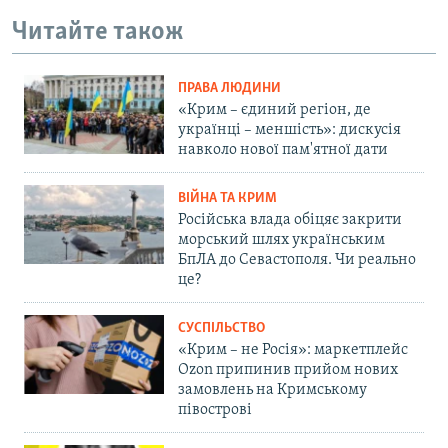
Читайте також
ПРАВА ЛЮДИНИ
«Крим – єдиний регіон, де
українці – меншість»: дискусія
навколо нової пам'ятної дати
ВІЙНА ТА КРИМ
Російська влада обіцяє закрити
морський шлях українським
БпЛА до Севастополя. Чи реально
це?
СУСПІЛЬСТВО
«Крим – не Росія»: маркетплейс
Ozon припинив прийом нових
замовлень на Кримському
півострові