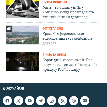
ПРАВА ЛЮДИНИ
Мить – і ти шпигун. Як у
кримських судах розглядають
звинувачення в держзраді
ФОТОГАЛЕРЕЇ
Краса Сімферопольського
водосховища та занедбаність
довкола
ВІЙНА ТА КРИМ
Сорок днів, сорок ночей. Про
результати кримської операції з
примусу Росії до миру
ДОЛУЧАЙСЯ!