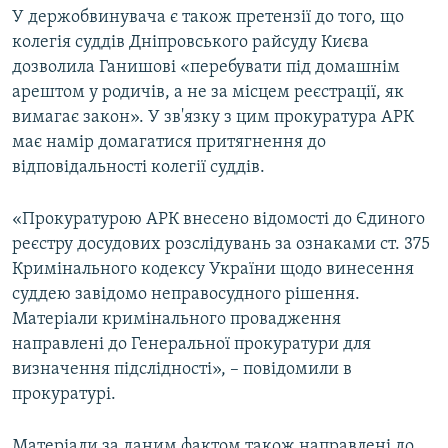
У держобвинувача є також претензії до того, що
колегія суддів Дніпровського райсуду Києва
дозволила Ганишові «перебувати під домашнім
арештом у родичів, а не за місцем реєстрації, як
вимагає закон». У зв'язку з цим прокуратура АРК
має намір домагатися притягнення до
відповідальності колегії суддів.
«Прокуратурою АРК внесено відомості до Єдиного
реєстру досудових розслідувань за ознаками ст. 375
Кримінального кодексу України щодо винесення
суддею завідомо неправосудного рішення.
Матеріали кримінального провадження
направлені до Генеральної прокуратури для
визначення підслідності», – повідомили в
прокуратурі.
Матеріали за даним фактом також направлені до