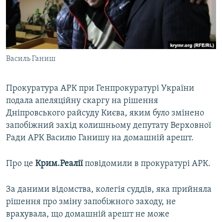
ВІДЕОУРОКИ «ELIFBE»
Русский
СВІДЧЕННЯ ОКУПАЦІЇ
Qırımtatar
УКРАЇНСЬКА ПРОБЛЕМА КРИМУ
Василь Ганиш
ДОЛУЧАЙСЯ!
ІНФОГРАФІКА
Прокуратура АРК при Генпрокуратурі України
подала апеляційну скаргу на рішення
Усі сайти RFE/RL
Дніпровського райсуду Києва, яким було змінено
запобіжний захід колишньому депутату Верховної
Ради АРК Василю Ганишу на домашній арешт.
Про це
Крим.Реалії
повідомили в прокуратурі АРК.
За даними відомства, колегія суддів, яка прийняла
рішення про зміну запобіжного заходу, не
врахувала, що домашній арешт не може