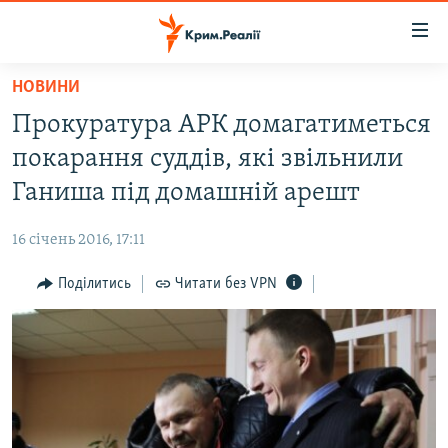
Доступність
посилання
Перейти
НОВИНИ
до
НОВИНИ
Прокуратура АРК домагатиметься
основного
ВОДА.КРИМ
матеріалу
покарання суддів, які звільнили
ВІДЕО ТА ФОТО
Перейти
Ганиша під домашній арешт
до
ПОЛІТИКА
основної
16 січень 2016, 17:11
БЛОГИ
навігації
Перейти
Поділитись
Читати без VPN
ПОГЛЯД
до
ІНТЕРВ'Ю
пошуку
ВСЕ ЗА ДЕНЬ
СПЕЦПРОЕКТИ
ЯК ОБІЙТИ БЛОКУВАННЯ
ДЕПОРТАЦІЯ