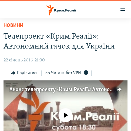
Доступність
посилання
Перейти
НОВИНИ
до
НОВИНИ
Телепроект «Крим.Реалії»:
основного
ВОДА.КРИМ
матеріалу
Автономний гачок для України
ВІДЕО ТА ФОТО
Перейти
до
22 січень 2016, 21:30
ПОЛІТИКА
основної
БЛОГИ
Поділитись
Читати без VPN
навігації
Перейти
ПОГЛЯД
до
Анонс телепроекту «Крим.Реалії»: Автономний гачок для України
ІНТЕРВ'Ю
пошуку
ВСЕ ЗА ДЕНЬ
СПЕЦПРОЕКТИ
No media source currently available
ЯК ОБІЙТИ БЛОКУВАННЯ
ДЕПОРТАЦІЯ