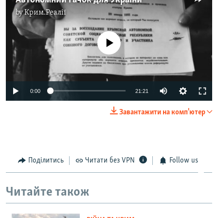
Автономний гачок для України
by
Крим.Реалії
No media source currently available
0:00
21:21
Завантажити на комп'ютер
Поділитись
Читати без VPN
Follow us
Читайте також