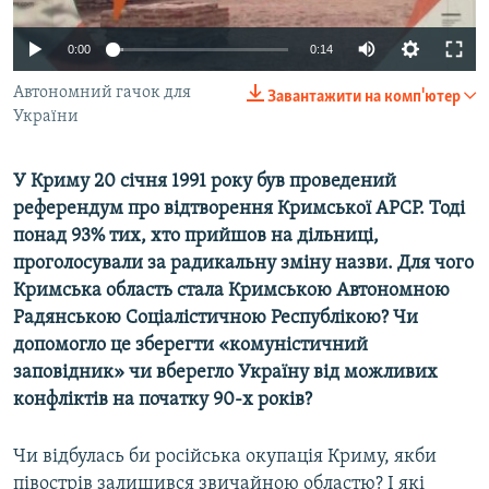
ВІДЕОУРОКИ «ELIFBE»
Русский
0:00
0:14
СВІДЧЕННЯ ОКУПАЦІЇ
Qırımtatar
Автономний гачок для
Завантажити на комп'ютер
УКРАЇНСЬКА ПРОБЛЕМА КРИМУ
України
ДОЛУЧАЙСЯ!
ІНФОГРАФІКА
У Криму 20 січня 1991 року був проведений
референдум про відтворення Кримської АРСР. Тоді
понад 93% тих, хто прийшов на дільниці,
Усі сайти RFE/RL
проголосували за радикальну зміну назви. Для чого
Кримська область стала Кримською Автономною
Радянською Соціалістичною Республікою? Чи
допомогло це зберегти «комуністичний
заповідник» чи вберегло Україну від можливих
конфліктів на початку 90-х років?
Чи відбулась би російська окупація Криму, якби
півострів залишився звичайною областю? І які