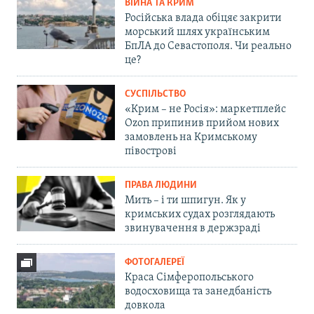
ВІЙНА ТА КРИМ
Російська влада обіцяє закрити
морський шлях українським
БпЛА до Севастополя. Чи реально
це?
СУСПІЛЬСТВО
«Крим – не Росія»: маркетплейс
Ozon припинив прийом нових
замовлень на Кримському
півострові
ПРАВА ЛЮДИНИ
Мить – і ти шпигун. Як у
кримських судах розглядають
звинувачення в держзраді
ФОТОГАЛЕРЕЇ
Краса Сімферопольського
водосховища та занедбаність
довкола