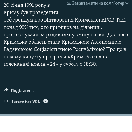
Завантажити на комп'ютер
20 січня 1991 року в
ВІДЕОУРОКИ «ELIFBE»
Русский
Криму був проведений
СВІДЧЕННЯ ОКУПАЦІЇ
референдум про відтворення Кримської АРСР. Тоді
Qırımtatar
УКРАЇНСЬКА ПРОБЛЕМА КРИМУ
понад 93% тих, хто прийшов на дільниці,
проголосували за радикальну зміну назви. Для чого
ДОЛУЧАЙСЯ!
ІНФОГРАФІКА
Кримська область стала Кримською Автономною
Радянською Соціалістичною Республікою? Про це в
новому випуску програми «Крим.Реалії» на
телеканалі новин «24» у суботу о 18:30.
Усі сайти RFE/RL
Поділитись
Читати без VPN