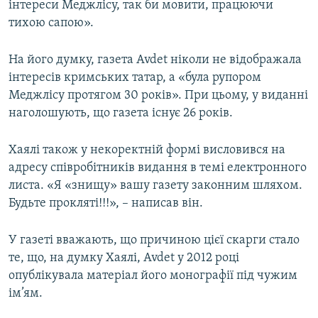
інтереси Меджлісу, так би мовити, працюючи
тихою сапою».
На його думку, газета Avdet ніколи не відображала
інтересів кримських татар, а «була рупором
Меджлісу протягом 30 років». При цьому, у виданні
наголошують, що газета існує 26 років.
Хаялі також у некоректній формі висловився на
адресу співробітників видання в темі електронного
листа. «Я «знищу» вашу газету законним шляхом.
Будьте прокляті!!!», – написав він.
У газеті вважають, що причиною цієї скарги стало
те, що, на думку Хаялі, Avdet у 2012 році
опублікувала матеріал його монографії під чужим
ім’ям.