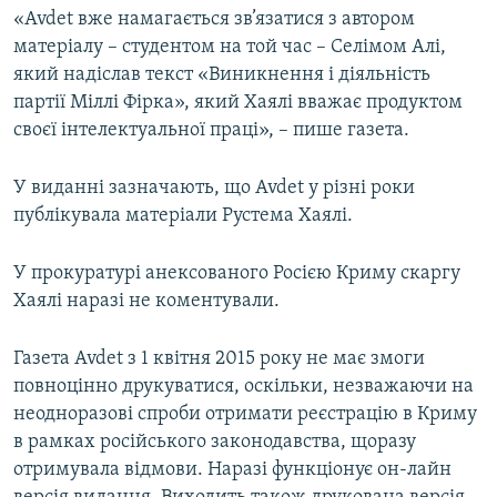
«Avdet вже намагається зв’язатися з автором
матеріалу – студентом на той час – Селімом Алі,
який надіслав текст «Виникнення і діяльність
партії Міллі Фірка», який Хаялі вважає продуктом
своєї інтелектуальної праці», – пише газета.
У виданні зазначають, що Avdet у різні роки
публікувала матеріали Рустема Хаялі.
У прокуратурі анексованого Росією Криму скаргу
Хаялі наразі не коментували.
Газета Avdet з 1 квітня 2015 року не має змоги
повноцінно друкуватися, оскільки, незважаючи на
неодноразові спроби отримати реєстрацію в Криму
в рамках російського законодавства, щоразу
отримувала відмови. Наразі функціонує он-лайн