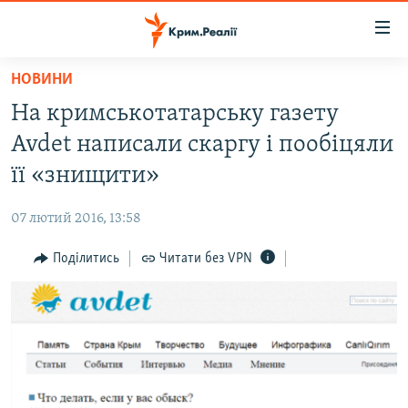
Доступність
посилання
Перейти
НОВИНИ
до
НОВИНИ
На кримськотатарську газету
основного
ВОДА.КРИМ
матеріалу
Avdet написали скаргу і пообіцяли
ВІДЕО ТА ФОТО
Перейти
її «знищити»
до
ПОЛІТИКА
основної
07 лютий 2016, 13:58
БЛОГИ
навігації
Перейти
Поділитись
Читати без VPN
ПОГЛЯД
до
ІНТЕРВ'Ю
пошуку
ВСЕ ЗА ДЕНЬ
СПЕЦПРОЕКТИ
ЯК ОБІЙТИ БЛОКУВАННЯ
ДЕПОРТАЦІЯ