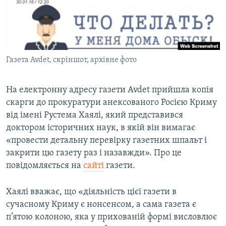
ВІДЕОУРОКИ «ELIFBE»
Русский
СВІДЧЕННЯ ОКУПАЦІЇ
Qırımtatar
УКРАЇНСЬКА ПРОБЛЕМА КРИМУ
Газета Avdet, скріншот, архівне фото
ДОЛУЧАЙСЯ!
ІНФОГРАФІКА
На електронну адресу газети Avdet прийшла копія
скарги до прокуратури анексованого Росією Криму
Усі сайти RFE/RL
від імені Рустема Хаялі, який представився
доктором історичних наук, в якій він вимагає
«провести детальну перевірку газетних шпальт і
закрити цю газету раз і назавжди». Про це
повідомляється на
сайті
газети.
Хаялі вважає, що «діяльність цієї газети в
сучасному Криму є нонсенсом, а сама газета є
п’ятою колоною, яка у прихованій формі висловлює