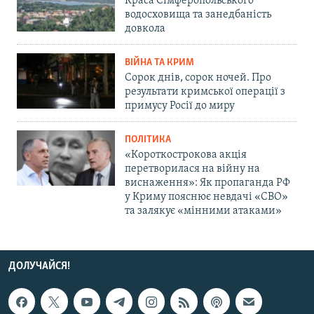
Краса Сімферопольського
водосховища та занедбаність
довкола
ВІЙНА ТА КРИМ
Сорок днів, сорок ночей. Про
результати кримської операції з
примусу Росії до миру
ПОЛІТИКА
«Короткострокова акція
перетворилася на війну на
виснаження»: Як пропаганда РФ
у Криму пояснює невдачі «СВО»
та залякує «мінними атаками»
ДОЛУЧАЙСЯ!