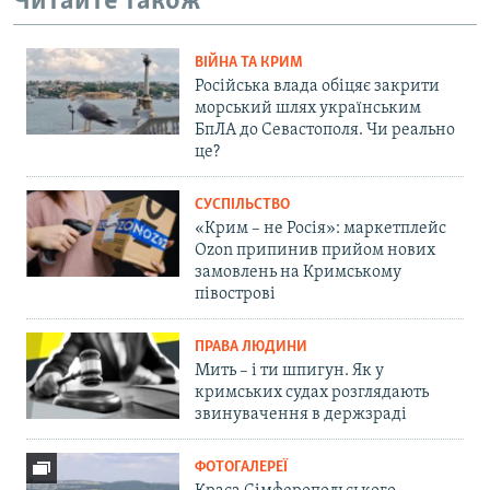
Читайте також
ВІЙНА ТА КРИМ
Російська влада обіцяє закрити
морський шлях українським
БпЛА до Севастополя. Чи реально
це?
СУСПІЛЬСТВО
«Крим – не Росія»: маркетплейс
Ozon припинив прийом нових
замовлень на Кримському
півострові
ПРАВА ЛЮДИНИ
Мить – і ти шпигун. Як у
кримських судах розглядають
звинувачення в держзраді
ФОТОГАЛЕРЕЇ