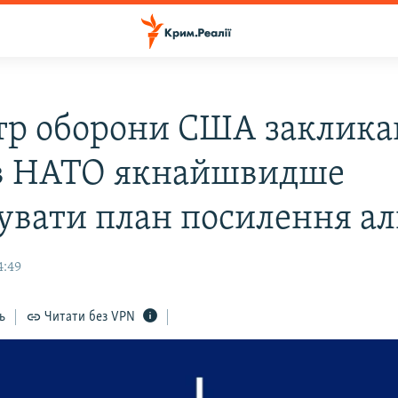
тр оборони США заклика
в НАТО якнайшвидше
зувати план посилення а
4:49
ь
Читати без VPN