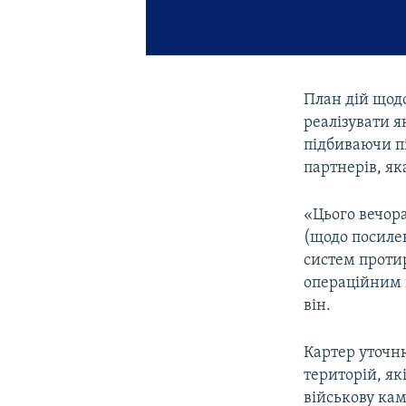
План дій щодо
реалізувати 
підбиваючи пі
партнерів, як
«Цього вечора
(щодо посилен
систем проти
операційним п
він.
Картер уточню
територій, як
військову ка