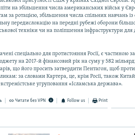
йськової присутності США у країнах Східної Європи. Кр
піти на збільшення числа американських військ у Євр
ам за ротацією, збільшення числа спільних навчань і
ьну передислокацію на передні рубежі оборони більшої
йськової техніки чи на поліпшення інфраструктури для
чені спеціально для протистояння Росії, є частиною з
джету на 2017-й фінансовий рік на суму у 582 мільярд
арів, що його просить затвердити Пентагон, щоб проти
икам: за словами Картера, це, крім Росії, також Китай
 екстремістське угруповання «Ісламська держава».
ь
Читати без VPN
Follow us
Print