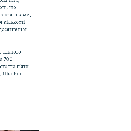
ім того,
опі, що
з союзниками,
 кількості
 досягнення
агального
и 700
стояти п’яти
, Північна