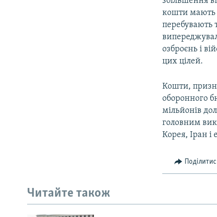
збільшення ві
кошти мають 
перебувають т
випереджувал
озброєнь і ві
цих цілей.
Кошти, призна
оборонного бю
мільйонів дол
головним викл
Корея, Іран і
Поділитис
Читайте також