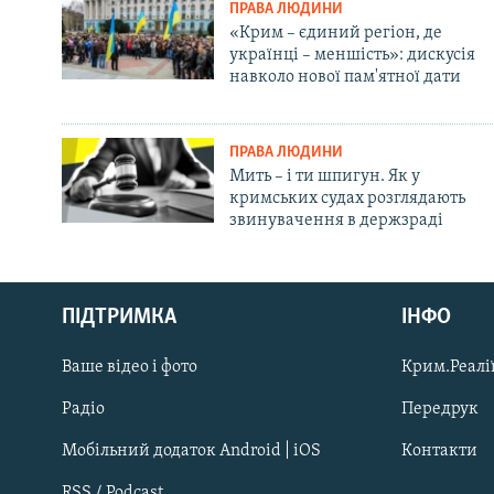
ПРАВА ЛЮДИНИ
«Крим – єдиний регіон, де
українці – меншість»: дискусія
навколо нової пам'ятної дати
ПРАВА ЛЮДИНИ
Мить – і ти шпигун. Як у
кримських судах розглядають
звинувачення в держзраді
Русский
ПІДТРИМКА
ІНФО
Qırımtatar
Ваше відео і фото
Крим.Реалії
ДОЛУЧАЙСЯ!
Радіо
Передрук
Мобільний додаток Android | iOS
Контакти
RSS / Podcast