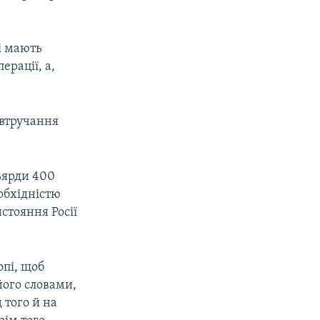
і мають
ерації, а,
 втручання
ьярди 400
еобхідністю
истояння Росії
опі, щоб
його словами,
 того й на