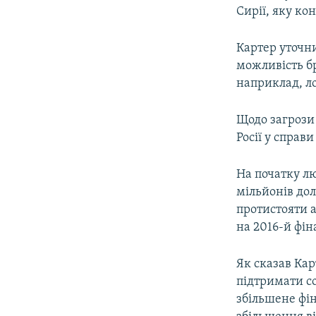
Сирії, яку к
Картер уточни
можливість бр
наприклад, ло
Щодо загрози 
Росії у справ
На початку лю
мільйонів дол
протистояти а
на 2016-й фін
Як сказав Кар
підтримати со
збільшене фін