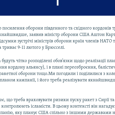
 посилення оборони південного та східного кордонів т
якнайшвидше, заявив міністр оборони США Аштон Карт
дсумки зустрічі міністрів оборони країн членів НАТО 
а триває 9-11 лютого у Брюсселі.
 будуть чітко розподілені обов’язки щодо реалізації пл
ня кордону альянсу), і в плані переозброєння, балісти
ракетної оборони тощо.Ми погодили і поділилися з ко
ланом кампанії, і його треба реалізувати якнайшвидш
є, що треба враховувати ризики пуску ракет з Сирії та 
і контролюють ісламісти. В цьому контексті він нагадує
мпанію, яку планує США спільно з іншими державами н