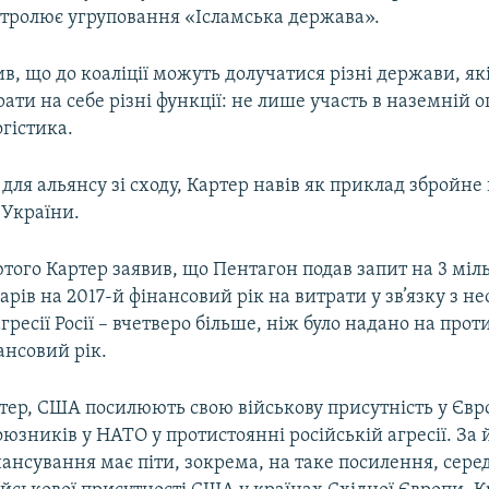
онтролює угруповання «Ісламська держава».
в, що до коаліції можуть долучатися різні держави, як
ати на себе різні функції: не лише участь в наземній оп
гістика.
для альянсу зі сходу, Картер навів як приклад збройне
и України.
того Картер заявив, що Пентагон подав запит на 3 міл
арів на 2017-й фінансовий рік на витрати у зв’язку з н
гресії Росії – вчетверо більше, ніж було надано на прот
ансовий рік.
тер, США посилюють свою військову присутність у Євр
юзників у НАТО у протистоянні російській агресії. За 
ансування має піти, зокрема, на таке посилення, серед