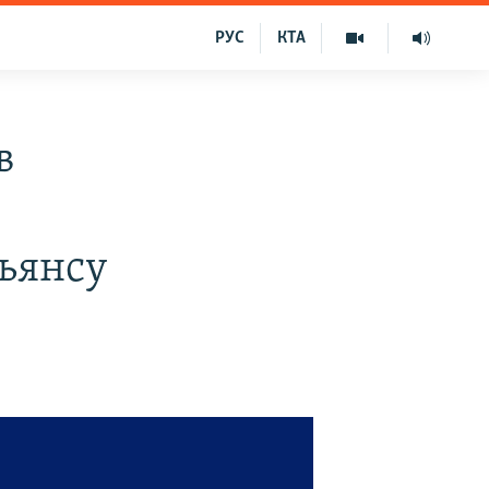
РУС
КТА
в
льянсу