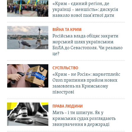
«Крим – єдиний регіон, де
українці – меншість»: дискусія
навколо нової пам'ятної дати
ВІЙНА ТА КРИМ
Російська влада обіцяє закрити
морський шлях українським
БпЛА до Севастополя. Чи реально
це?
СУСПІЛЬСТВО
«Крим – не Росія»: маркетплейс
Ozon припинив прийом нових
замовлень на Кримському
півострові
ПРАВА ЛЮДИНИ
Мить – і ти шпигун. Як у
кримських судах розглядають
звинувачення в держзраді