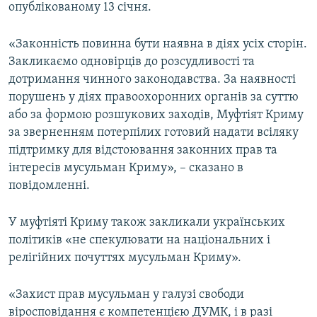
опублікованому 13 січня.
«Законність повинна бути наявна в діях усіх сторін.
Закликаємо одновірців до розсудливості та
дотримання чинного законодавства. За наявності
порушень у діях правоохоронних органів за суттю
або за формою розшукових заходів, Муфтіят Криму
за зверненням потерпілих готовий надати всіляку
підтримку для відстоювання законних прав та
інтересів мусульман Криму», – сказано в
повідомленні.
У муфтіяті Криму також закликали українських
політиків «не спекулювати на національних і
релігійних почуттях мусульман Криму».
«Захист прав мусульман у галузі свободи
віросповідання є компетенцією ДУМК, і в разі