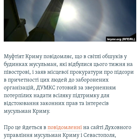
ВІДЕОУРОКИ «ELIFBE»
Русский
СВІДЧЕННЯ ОКУПАЦІЇ
Qırımtatar
УКРАЇНСЬКА ПРОБЛЕМА КРИМУ
ДОЛУЧАЙСЯ!
ІНФОГРАФІКА
Муфтіят Криму повідомляє, що в світлі обшуків у
будинках мусульман, які відбулися цього тижня на
Усі сайти RFE/RL
півострові, і заяв місцевої прокуратури про підозри
в причетності цих людей до заборонених
організацій, ДУМКС готовий за зверненням
потерпілих надати всіляку підтримку для
відстоювання законних прав та інтересів
мусульман Криму.
Про це йдеться в
повідомленні
на сайті Духовного
управління мусульман Криму і Севастополя,