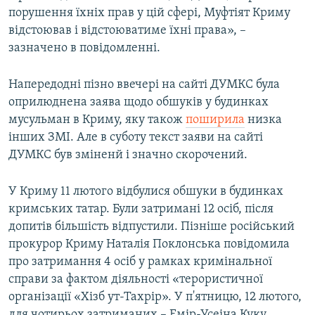
порушення їхніх прав у цій сфері, Муфтіят Криму
відстоював і відстоюватиме їхні права», –
зазначено в повідомленні.
Напередодні пізно ввечері на сайті ДУМКС була
оприлюднена заява щодо обшуків у будинках
мусульман в Криму, яку також
поширила
низка
інших ЗМІ. Але в суботу текст заяви на сайті
ДУМКС був зміненй і значно скорочений.
У Криму 11 лютого відбулися обшуки в будинках
кримських татар. Були затримані 12 осіб, після
допитів більшість відпустили. Пізніше російський
прокурор Криму Наталія Поклонська повідомила
про затримання 4 осіб у рамках кримінальної
справи за фактом діяльності «терористичної
організації «Хізб ут-Тахрір». У п'ятницю, 12 лютого,
для чотирьох затриманих – Емір-Усеіна Куку,