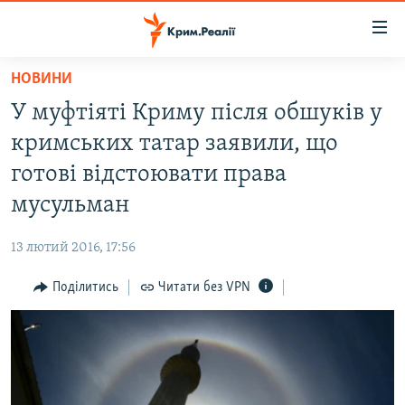
Доступність
посилання
Перейти
НОВИНИ
до
НОВИНИ
У муфтіяті Криму після обшуків у
основного
ВОДА.КРИМ
матеріалу
кримських татар заявили, що
ВІДЕО ТА ФОТО
Перейти
готові відстоювати права
до
ПОЛІТИКА
мусульман
основної
БЛОГИ
навігації
13 лютий 2016, 17:56
Перейти
ПОГЛЯД
до
Поділитись
Читати без VPN
ІНТЕРВ'Ю
пошуку
ВСЕ ЗА ДЕНЬ
СПЕЦПРОЕКТИ
ЯК ОБІЙТИ БЛОКУВАННЯ
ДЕПОРТАЦІЯ