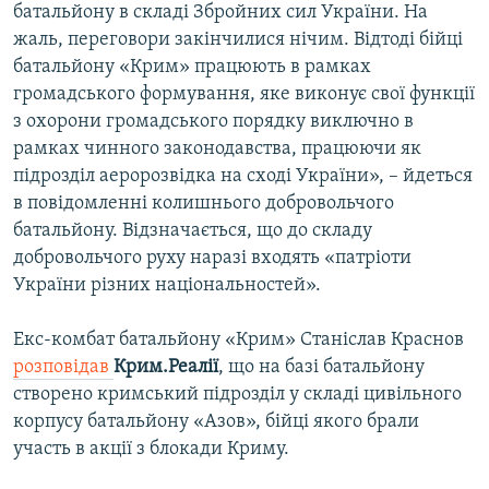
батальйону в складі Збройних сил України. На
жаль, переговори закінчилися нічим. Відтоді бійці
батальйону «Крим» працюють в рамках
громадського формування, яке виконує свої функції
з охорони громадського порядку виключно в
рамках чинного законодавства, працюючи як
підрозділ аеророзвідка на сході України», – йдеться
в повідомленні колишнього добровольчого
батальйону. Відзначається, що до складу
добровольчого руху наразі входять «патріоти
України різних національностей».
Екс-комбат батальйону «Крим» Станіслав Краснов
розповідав
Крим.Реалії
, що на базі батальйону
створено кримський підрозділ у складі цивільного
корпусу батальйону «Азов», бійці якого брали
участь в акції з блокади Криму.