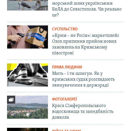
морський шлях українським
БпЛА до Севастополя. Чи реально
це?
СУСПІЛЬСТВО
«Крим – не Росія»: маркетплейс
Ozon припинив прийом нових
замовлень на Кримському
півострові
ПРАВА ЛЮДИНИ
Мить – і ти шпигун. Як у
кримських судах розглядають
звинувачення в держзраді
ФОТОГАЛЕРЕЇ
Краса Сімферопольського
водосховища та занедбаність
довкола