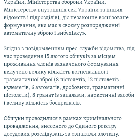
України, Міністерства оборони України,
ВІДЕОУРОКИ «ELIFBE»
Міністерства внутрішніх сил України та інших
Русский
СВІДЧЕННЯ ОКУПАЦІЇ
відомств і підрозділів), діє незаконне воєнізоване
Qırımtatar
формування, яке має в своєму розпорядженні
УКРАЇНСЬКА ПРОБЛЕМА КРИМУ
автоматичну зброю і вибухівку».
ДОЛУЧАЙСЯ!
ІНФОГРАФІКА
Згідно з повідомленням прес-служби відомства, під
час проведення 15 лютого обшуків за місцем
проживання членів зазначеного формування
Усі сайти RFE/RL
вилучено велику кількість вогнепальної і
травматичної зброї (8 пістолетів, 12 пістолетів-
кулеметів, 6 автоматів, дробовики, травматичні
пістолети), 8 гранат із запалами, наркотичні засоби
і велику кількість боєприпасів.
Обшуки проводилися в рамках кримінального
провадження, внесеного до Єдиного реєстру
досудових розслідувань за ознаками злочину,