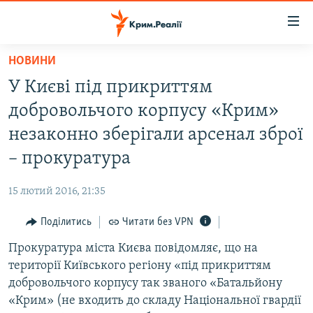
Доступність
посилання
Перейти
НОВИНИ
до
НОВИНИ
У Києві під прикриттям
основного
ВОДА.КРИМ
матеріалу
добровольчого корпусу «Крим»
ВІДЕО ТА ФОТО
Перейти
незаконно зберігали арсенал зброї
до
ПОЛІТИКА
– прокуратура
основної
БЛОГИ
навігації
15 лютий 2016, 21:35
Перейти
ПОГЛЯД
до
Поділитись
Читати без VPN
ІНТЕРВ'Ю
пошуку
Прокуратура міста Києва повідомляє, що на
ВСЕ ЗА ДЕНЬ
території Київського регіону «під прикриттям
СПЕЦПРОЕКТИ
добровольчого корпусу так званого «Батальйону
«Крим» (не входить до складу Національної гвардії
ЯК ОБІЙТИ БЛОКУВАННЯ
ДЕПОРТАЦІЯ