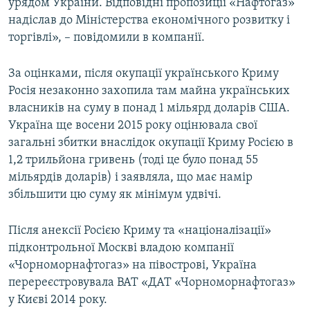
урядом України. Відповідні пропозиції «Нафтогаз»
надіслав до Міністерства економічного розвитку і
торгівлі», – повідомили в компанії.
За оцінками, після окупації українського Криму
Росія незаконно захопила там майна українських
власників на суму в понад 1 мільярд доларів США.
Україна ще восени 2015 року оцінювала свої
загальні збитки внаслідок окупації Криму Росією в
1,2 трильйона гривень (тоді це було понад 55
мільярдів доларів) і заявляла, що має намір
збільшити цю суму як мінімум удвічі.
Після анексії Росією Криму та «націоналізації»
підконтрольної Москві владою компанії
«Чорноморнафтогаз» на півострові, Україна
перереєстровувала ВАТ «ДАТ «Чорноморнафтогаз»
у Києві 2014 року.