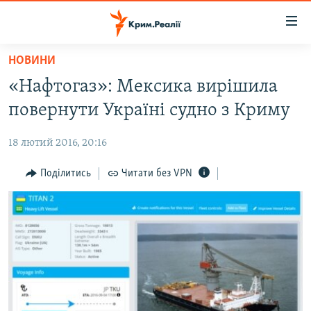
Доступність
посилання
Перейти
НОВИНИ
до
НОВИНИ
«Нафтогаз»: Мексика вирішила
основного
ВОДА.КРИМ
матеріалу
повернути Україні судно з Криму
ВІДЕО ТА ФОТО
Перейти
до
18 лютий 2016, 20:16
ПОЛІТИКА
основної
БЛОГИ
Поділитись
Читати без VPN
навігації
Перейти
ПОГЛЯД
до
ІНТЕРВ'Ю
пошуку
ВСЕ ЗА ДЕНЬ
СПЕЦПРОЕКТИ
ЯК ОБІЙТИ БЛОКУВАННЯ
ДЕПОРТАЦІЯ