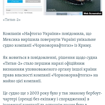
ВІДЕОУРОКИ «ELIFBE»
Русский
СВІДЧЕННЯ ОКУПАЦІЇ
Qırımtatar
«Титан-2»
УКРАЇНСЬКА ПРОБЛЕМА КРИМУ
ДОЛУЧАЙСЯ!
ІНФОГРАФІКА
Компанія «Нафтогаз України» повідомила, що
Мексика вирішила повернути Україні унікальне
судно компанії «Чорноморнафтогаз» із Криму.
Усі сайти RFE/RL
Як мовиться в повідомленні, рішення щодо судна
«Титан-2» стало першим наразі офіційним
визнанням уповноваженого органу іншої країни
права власності компанії «Чорноморнафтогаз» на
майно цієї компанії.
Це судно ще з 2003 року було у так званому бербоут-
чартері (оренді без екіпажу і спорядження) в