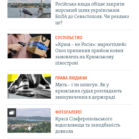
Російська влада обіцяє закрити
морський шлях українським
БпЛА до Севастополя. Чи реально
це?
СУСПІЛЬСТВО
«Крим – не Росія»: маркетплейс
Ozon припинив прийом нових
замовлень на Кримському
півострові
ПРАВА ЛЮДИНИ
Мить – і ти шпигун. Як у
кримських судах розглядають
звинувачення в держзраді
ФОТОГАЛЕРЕЇ
Краса Сімферопольського
водосховища та занедбаність
довкола