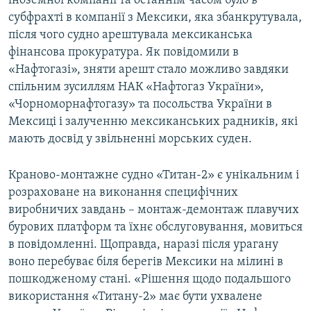
іноземної компанії та останнім часом було в
субфрахті в компанії з Мексики, яка збанкрутувала,
після чого судно арештувала мексиканська
фінансова прокуратура. Як повідомили в
«Нафтогазі», зняти арешт стало можливо завдяки
спільним зусиллям НАК «Нафтогаз України»,
«Чорноморнафтогазу» та посольства України в
Мексиці і залученню мексиканських радників, які
мають досвід у звільненні морських суден.
Краново-монтажне судно «Титан-2» є унікальним і
розраховане на виконання специфічних
виробничих завдань – монтаж-демонтаж плавучих
бурових платформ та їхнє обслуговування, мовиться
в повідомленні. Щоправда, наразі після урагану
воно перебуває біля берегів Мексики на мілині в
пошкодженому стані. «Рішення щодо подальшого
використання «Титану-2» має бути ухвалене