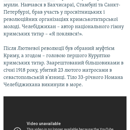
мулли. Навчався в Бахчисараї, Стамбулі та Санкт-
Петербурзі, брав участь у просвітницьких і
революційних організаціях кримськотатарської
молоді. Челебіджихан – автор національного гімну
кримських татар – «Я поклявся!».
Після Лютневої революції був обраний муфтієм
Криму, а згодом – головою першого Курултаю
кримських татар. Заарештований більшовиками в
січні 1918 року, убитий 23 лютого матросами в
севастопольській в'язниці. Тіло 33-річного Номана
Челебіджихана викинули в море.