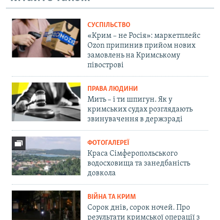
СУСПІЛЬСТВО
«Крим – не Росія»: маркетплейс
Ozon припинив прийом нових
замовлень на Кримському
півострові
ПРАВА ЛЮДИНИ
Мить – і ти шпигун. Як у
кримських судах розглядають
звинувачення в держзраді
ФОТОГАЛЕРЕЇ
Краса Сімферопольського
водосховища та занедбаність
довкола
ВІЙНА ТА КРИМ
Сорок днів, сорок ночей. Про
результати кримської операції з