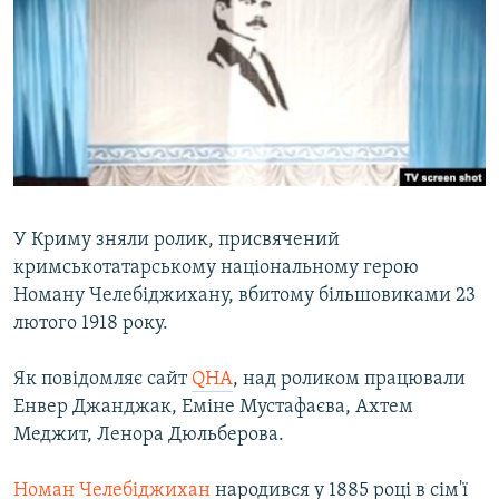
ВІДЕОУРОКИ «ELIFBE»
Русский
СВІДЧЕННЯ ОКУПАЦІЇ
Qırımtatar
УКРАЇНСЬКА ПРОБЛЕМА КРИМУ
ДОЛУЧАЙСЯ!
ІНФОГРАФІКА
У Криму зняли ролик, присвячений
Усі сайти RFE/RL
кримськотатарському національному герою
Номану Челебіджихану, вбитому більшовиками 23
лютого 1918 року.
Як повідомляє сайт
QHA
, над роликом працювали
Енвер Джанджак, Еміне Мустафаєва, Ахтем
Меджит, Ленора Дюльберова.
Номан Челебіджихан
народився у 1885 році в сім'ї