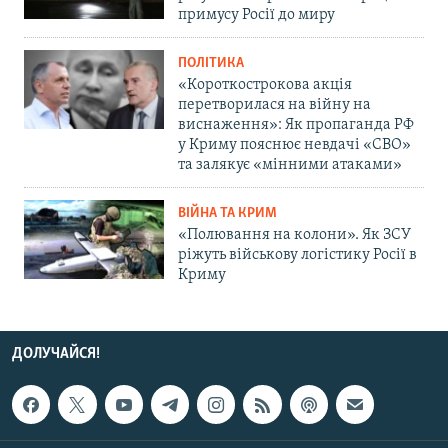
примусу Росії до миру
ПОЛІТИКА
«Короткострокова акція
перетворилася на війну на
виснаження»: Як пропаганда РФ
у Криму пояснює невдачі «СВО»
та залякує «мінними атаками»
ВІЙНА ТА КРИМ
«Полювання на колони». Як ЗСУ
ріжуть військову логістику Росії в
Криму
ДОЛУЧАЙСЯ!