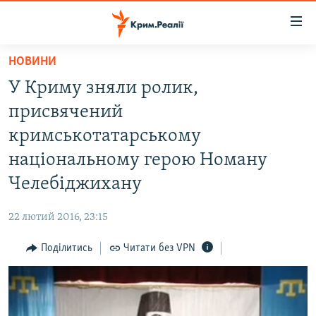
Доступність
посилання
Перейти
НОВИНИ
до
НОВИНИ
У Криму зняли ролик,
основного
ВОДА.КРИМ
матеріалу
присвячений
ВІДЕО ТА ФОТО
Перейти
кримськотатарському
до
ПОЛІТИКА
національному герою Номану
основної
БЛОГИ
навігації
Челебіджихану
Перейти
ПОГЛЯД
до
22 лютий 2016, 23:15
ІНТЕРВ'Ю
пошуку
Поділитись
Читати без VPN
ВСЕ ЗА ДЕНЬ
СПЕЦПРОЕКТИ
ЯК ОБІЙТИ БЛОКУВАННЯ
ДЕПОРТАЦІЯ