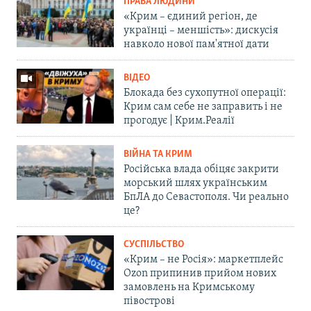
ПРАВА ЛЮДИНИ
«Крим – єдиний регіон, де
українці – меншість»: дискусія
навколо нової пам'ятної дати
ВІДЕО
Блокада без сухопутної операції:
Крим сам себе не заправить і не
прогодує | Крим.Реалії
ВІЙНА ТА КРИМ
Російська влада обіцяє закрити
морський шлях українським
БпЛА до Севастополя. Чи реально
це?
СУСПІЛЬСТВО
«Крим – не Росія»: маркетплейс
Ozon припинив прийом нових
замовлень на Кримському
півострові