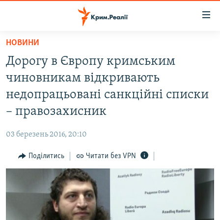
Доступність
посилання
Перейти
НОВИНИ
до
НОВИНИ
Дорогу в Європу кримським
основного
ВОДА.КРИМ
матеріалу
чиновникам відкривають
ВІДЕО ТА ФОТО
Перейти
недопрацьовані санкційні списки
до
ПОЛІТИКА
– правозахисник
основної
БЛОГИ
навігації
03 березень 2016, 20:10
Перейти
ПОГЛЯД
до
Поділитись
Читати без VPN
ІНТЕРВ'Ю
пошуку
ВСЕ ЗА ДЕНЬ
СПЕЦПРОЕКТИ
ЯК ОБІЙТИ БЛОКУВАННЯ
ДЕПОРТАЦІЯ