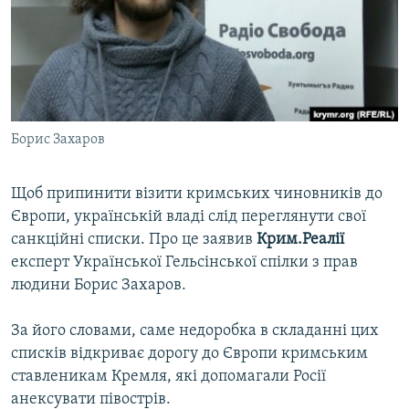
ВІДЕОУРОКИ «ELIFBE»
Русский
СВІДЧЕННЯ ОКУПАЦІЇ
Qırımtatar
УКРАЇНСЬКА ПРОБЛЕМА КРИМУ
ДОЛУЧАЙСЯ!
ІНФОГРАФІКА
Борис Захаров
Щоб припинити візити кримських чиновників до
Усі сайти RFE/RL
Європи, українській владі слід переглянути свої
санкційні списки. Про це заявив
Крим.Реалії
експерт Української Гельсінської спілки з прав
людини Борис Захаров.
За його словами, саме недоробка в складанні цих
списків відкриває дорогу до Європи кримським
ставленикам Кремля, які допомагали Росії
анексувати півострів.