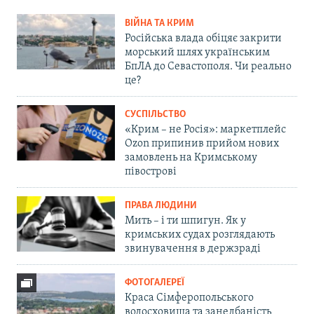
ВІЙНА ТА КРИМ
Російська влада обіцяє закрити
морський шлях українським
БпЛА до Севастополя. Чи реально
це?
СУСПІЛЬСТВО
«Крим – не Росія»: маркетплейс
Ozon припинив прийом нових
замовлень на Кримському
півострові
ПРАВА ЛЮДИНИ
Мить – і ти шпигун. Як у
кримських судах розглядають
звинувачення в держзраді
ФОТОГАЛЕРЕЇ
Краса Сімферопольського
водосховища та занедбаність