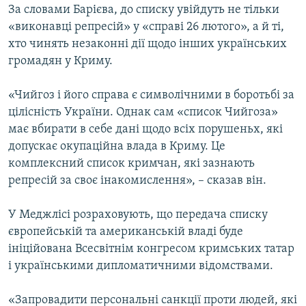
За словами Барієва, до списку увійдуть не тільки
ВІДЕОУРОКИ «ELIFBE»
Русский
«виконавці репресій» у «справі 26 лютого», а й ті,
СВІДЧЕННЯ ОКУПАЦІЇ
хто чинять незаконні дії щодо інших українських
Qırımtatar
громадян у Криму.
УКРАЇНСЬКА ПРОБЛЕМА КРИМУ
ДОЛУЧАЙСЯ!
ІНФОГРАФІКА
«Чийгоз і його справа є символічними в боротьбі за
цілісність України. Однак сам «список Чийгоза»
має вбирати в себе дані щодо всіх порушеньх, які
допускає окупаційна влада в Криму. Це
Усі сайти RFE/RL
комплексний список кримчан, які зазнають
репресій за своє інакомислення», – сказав він.
У Меджлісі розраховують, що передача списку
європейській та американській владі буде
ініційована Всесвітнім конгресом кримських татар
і українськими дипломатичними відомствами.
«Запровадити персональні санкції проти людей, які