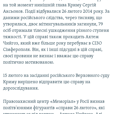
на той момент нинішній глава Криму Сергій
Аксьонов. Події відбувалися 26 лютого 2014 року. За
даними російського слідства, через тисняву, що
утворилася, двоє мітингувальників загинули, 79
осіб отримали тілесні ушкодження різного ступеня
тяжкості. У цій справі також проходить Ахтем
Чийгоз, який вже більше року перебуває в СІЗО
Сімферополя. Він, як і інші підсудні в цій справі,
своєї провини не визнає і вважає цю справу
політично мотивованою.
15 лютого на засіданні російського Верховного суду
Криму вирішено відправити цю справу на
дорозслідування.
Правозахисний центр «Меморіал» у Росії визнав
політв'язнями фігурантів «справи 26 лютого», які