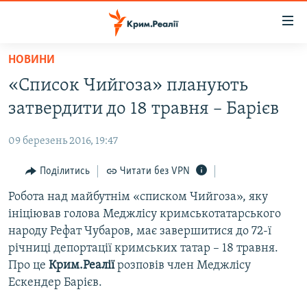
Доступність
посилання
Перейти
НОВИНИ
до
НОВИНИ
«Список Чийгоза» планують
основного
ВОДА.КРИМ
матеріалу
затвердити до 18 травня – Барієв
ВІДЕО ТА ФОТО
Перейти
до
09 березень 2016, 19:47
ПОЛІТИКА
основної
БЛОГИ
Поділитись
Читати без VPN
навігації
Перейти
ПОГЛЯД
Робота над майбутнім «списком Чийгоза», яку
до
ініціював голова Меджлісу кримськотатарського
ІНТЕРВ'Ю
пошуку
народу Рефат Чубаров, має завершитися до 72-ї
ВСЕ ЗА ДЕНЬ
річниці депортації кримських татар – 18 травня.
Про це
Крим.Реалії
розповів член Меджлісу
СПЕЦПРОЕКТИ
Ескендер Барієв.
ЯК ОБІЙТИ БЛОКУВАННЯ
ДЕПОРТАЦІЯ