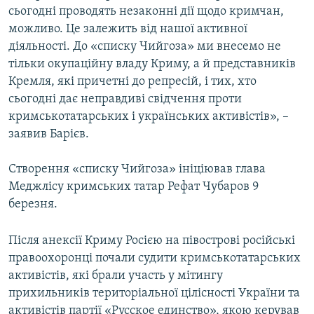
сьогодні проводять незаконні дії щодо кримчан,
можливо. Це залежить від нашої активної
діяльності. До «списку Чийгоза» ми внесемо не
тільки окупаційну владу Криму, а й представників
Кремля, які причетні до репресій, і тих, хто
сьогодні дає неправдиві свідчення проти
кримськотатарських і українських активістів», –
заявив Барієв.
Створення «списку Чийгоза» ініціював глава
Меджлісу кримських татар Рефат Чубаров 9
березня.
Після анексії Криму Росією на півострові російські
правоохоронці почали судити кримськотатарських
активістів, які брали участь у мітингу
прихильників територіальної цілісності України та
активістів партії «Русское единство», якою керував