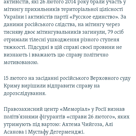
активістів, які 26 лютого 2014 року брали участь у
мітингу прихильників територіальної цілісності
України і активістів партії «Русское единство». За
даними російського слідства, на мітингу через
тисняву двоє мітингувальників загинули, 79 осіб
отримали тілесні ушкодження різного ступеня
тяжкості. Підсудні в цій справі своєї провини не
визнають і вважають цю справу політично
мотивованою.
15 лютого на засіданні російського Верховного суду
Криму вирішили відправити справу на
дорозслідування.
Правозахисний центр «Меморіал» у Росії визнав
політв'язнями фігурантів «справи 26 лютого», яких
утримують під вартою: Ахтема Чийгоза, Алі
Асанова і Мустафу Дегерменджі.