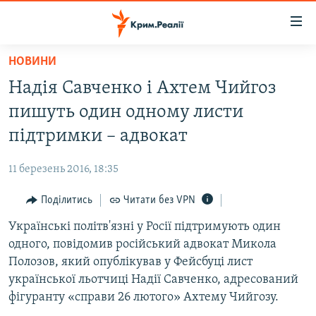
Доступність
посилання
Перейти
НОВИНИ
до
НОВИНИ
Надія Савченко і Ахтем Чийгоз
основного
ВОДА.КРИМ
матеріалу
пишуть один одному листи
ВІДЕО ТА ФОТО
Перейти
підтримки – адвокат
до
ПОЛІТИКА
основної
11 березень 2016, 18:35
БЛОГИ
навігації
Перейти
Поділитись
Читати без VPN
ПОГЛЯД
до
Українські політв'язні у Росії підтримують один
ІНТЕРВ'Ю
пошуку
одного, повідомив російський адвокат Микола
ВСЕ ЗА ДЕНЬ
Полозов, який опублікував у Фейсбуці лист
СПЕЦПРОЕКТИ
української льотчиці Надії Савченко, адресований
фігуранту «справи 26 лютого» Ахтему Чийгозу.
ЯК ОБІЙТИ БЛОКУВАННЯ
ДЕПОРТАЦІЯ