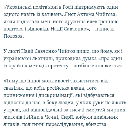
ВІДЕОУРОКИ «ELIFBE»
«Українські політв'язні в Росії підтримують один
Русский
одного навіть із катівень. Лист Ахтема Чийгоза,
СВІДЧЕННЯ ОКУПАЦІЇ
Qırımtatar
який надіслала мені його дружина електронною
УКРАЇНСЬКА ПРОБЛЕМА КРИМУ
поштою, і відповідь Надії Савченко», – написав
Полозов.
ДОЛУЧАЙСЯ!
ІНФОГРАФІКА
У листі Надії Савченко Чийгоз пише, що йому, як і
української льотчиці, приходила думка «про один
Усі сайти RFE/RL
із крайніх методів протесту – позбавлення життя».
«Тому що іншої можливості захиститись від
свавілля, що коїть російська влада, того
приниження і дискримінації, які відбуваються
відносно до нас, з боку людей, у яких руки по лікоть
у крові, які відповідальні за тисячі смертей мирних
жителів і війни в Чечні, Сирії, вибухи цивільних
літаків, політичні переслідування, вбивства