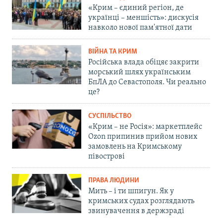
«Крим – єдиний регіон, де
українці – меншість»: дискусія
навколо нової пам'ятної дати
ВІЙНА ТА КРИМ
Російська влада обіцяє закрити
морський шлях українським
БпЛА до Севастополя. Чи реально
це?
СУСПІЛЬСТВО
«Крим – не Росія»: маркетплейс
Ozon припинив прийом нових
замовлень на Кримському
півострові
ПРАВА ЛЮДИНИ
Мить – і ти шпигун. Як у
кримських судах розглядають
звинувачення в держзраді