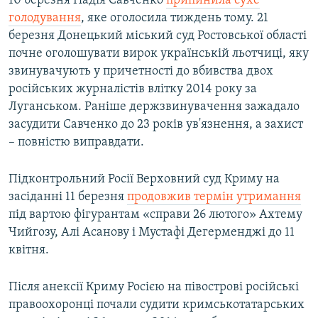
10 березня Надія Савченко
припинила сухе
голодування
, яке оголосила тиждень тому. 21
березня Донецький міський суд Ростовської області
почне оголошувати вирок українській льотчиці, яку
звинувачують у причетності до вбивства двох
російських журналістів влітку 2014 року за
Луганськом. Раніше держзвинувачення зажадало
засудити Савченко до 23 років ув'язнення, а захист
– повністю виправдати.
Підконтрольний Росії Верховний суд Криму на
засіданні 11 березня
продовжив термін утримання
під вартою фігурантам «справи 26 лютого» Ахтему
Чийгозу, Алі Асанову і Мустафі Дегерменджі до 11
квітня.
Після анексії Криму Росією на півострові російські
правоохоронці почали судити кримськотатарських