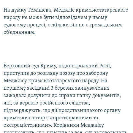
На думку Темішева, Меджліс кримськотатарського
народу не може бути відповідачем у цьому
судовому процесі, оскільки він не є громадським
об'єднанням.
Верховний суд Криму, підконтрольний Росії,
приступив до розгляду позову про заборону
Меджлісу кримськотатарського народу. На
першому засіданні 3 березня звинувачення
зажадало долучити до справи папку документів,
які, за версією російського слідства,
підтверджують, що дії представницького органу
кримських татар є «протиправними та
екстремістськими». Керівники Меджлісу
прогнозують, що, швидше за все, суд задовольнить