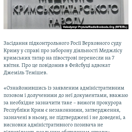
ВІДЕОУРОКИ «ELIFBE»
Русский
СВІДЧЕННЯ ОКУПАЦІЇ
Qırımtatar
УКРАЇНСЬКА ПРОБЛЕМА КРИМУ
ДОЛУЧАЙСЯ!
ІНФОГРАФІКА
Засідання підконтрольного Росії Верховного суду
Криму у справі про заборону діяльності Меджлісу
кримських татар на півострові перенесли на 7
Усі сайти RFE/RL
квітня. Про це повідомив в Фейсбуці адвокат
Джеміль Темішев.
«Ознайомившись із заявленим адміністративним
позовом і долученими до неї документами, вважаю
за необхідне зазначити таке – вимоги прокурора
Республіки Крим є незаконними, затвердження,
зазначені в ньому, не підтверджені і не доведені, а
висновки адміністративного позивача не