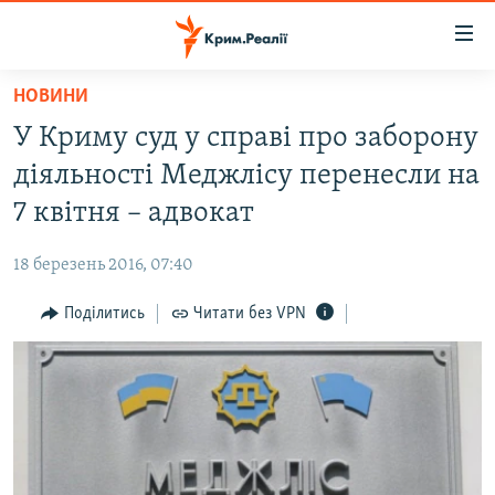
Доступність
посилання
Перейти
НОВИНИ
до
НОВИНИ
У Криму суд у справі про заборону
основного
ВОДА.КРИМ
матеріалу
діяльності Меджлісу перенесли на
ВІДЕО ТА ФОТО
Перейти
7 квітня – адвокат
до
ПОЛІТИКА
основної
18 березень 2016, 07:40
БЛОГИ
навігації
Перейти
Поділитись
Читати без VPN
ПОГЛЯД
до
ІНТЕРВ'Ю
пошуку
ВСЕ ЗА ДЕНЬ
СПЕЦПРОЕКТИ
ЯК ОБІЙТИ БЛОКУВАННЯ
ДЕПОРТАЦІЯ