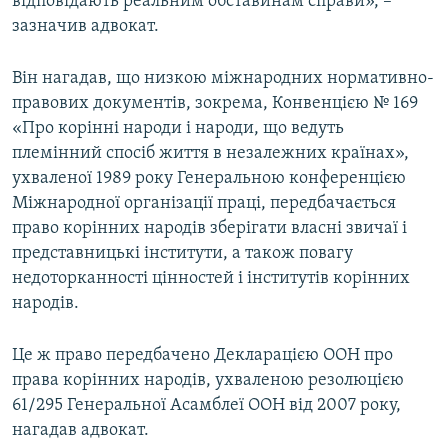
відповідають реальним обставинам справи», –
зазначив адвокат.
Він нагадав, що низкою міжнародних нормативно-
правових документів, зокрема, Конвенцією № 169
«Про корінні народи і народи, що ведуть
племінний спосіб життя в незалежних країнах»,
ухваленої 1989 року Генеральною конференцією
Міжнародної організації праці, передбачається
право корінних народів зберігати власні звичаї і
представницькі інститути, а також повагу
недоторканності цінностей і інститутів корінних
народів.
Це ж право передбачено Декларацією ООН про
права корінних народів, ухваленою резолюцією
61/295 Генеральної Асамблеї ООН від 2007 року,
нагадав адвокат.