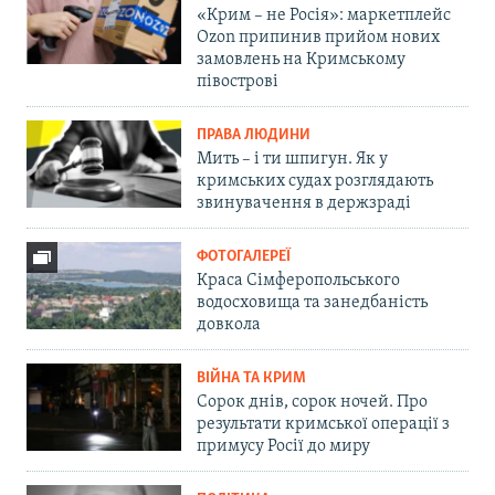
«Крим – не Росія»: маркетплейс
Ozon припинив прийом нових
замовлень на Кримському
півострові
ПРАВА ЛЮДИНИ
Мить – і ти шпигун. Як у
кримських судах розглядають
звинувачення в держзраді
ФОТОГАЛЕРЕЇ
Краса Сімферопольського
водосховища та занедбаність
довкола
ВІЙНА ТА КРИМ
Сорок днів, сорок ночей. Про
результати кримської операції з
примусу Росії до миру