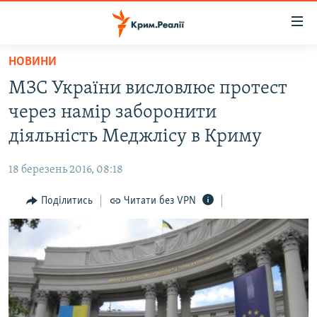
Доступність
посилання
Перейти
НОВИНИ
до
НОВИНИ
МЗС України висловлює протест
основного
ВОДА.КРИМ
матеріалу
через намір заборонити
ВІДЕО ТА ФОТО
Перейти
діяльність Меджлісу в Криму
до
ПОЛІТИКА
основної
18 березень 2016, 08:18
БЛОГИ
навігації
Перейти
Поділитись
Читати без VPN
ПОГЛЯД
до
ІНТЕРВ'Ю
пошуку
ВСЕ ЗА ДЕНЬ
СПЕЦПРОЕКТИ
ЯК ОБІЙТИ БЛОКУВАННЯ
ДЕПОРТАЦІЯ