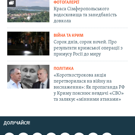
ФОТОГАЛЕРЕЇ
Краса Сімферопольського
водосховища та занедбаність
довкола
ВІЙНА ТА КРИМ
Сорок днів, сорок ночей. Про
результати кримської операції з
примусу Росії до миру
ПОЛІТИКА
«Короткострокова акція
перетворилася на війну на
виснаження»: Як пропаганда РФ
у Криму пояснює невдачі «СВО»
та залякує «мінними атаками»
ДОЛУЧАЙСЯ!