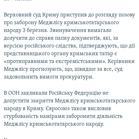
Верховний суд Криму приступив до розгляду позову
про заборону Меджлісу кримськотатарського
народу 3 березня. Звинувачення вимагало
долучити до справи папку документів, які, за
версією російського слідства, підтверджують, що дії
представницького органу кримських татар є
«протиправними та екстремістськими». Керівники
Меджлісу прогнозують, що, швидше за все, суд
задовольнить вимоги прокуратури.
В ООН закликали Російську Федерацію не
допустити закриття Меджлісу кримськотатарського
народу в Криму. Євросоюз також висловив
стурбованість намірами заборонити діяльність
Меджлісу кримськотатарського народу.