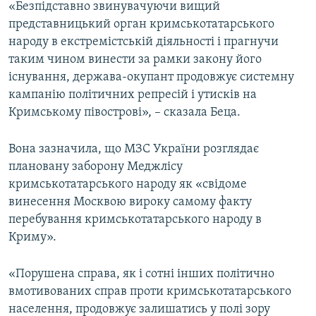
«Безпідставно звинувачуючи вищий
представницький орган кримськотатарського
народу в екстремістській діяльності і прагнучи
таким чином винести за рамки закону його
існування, держава-окупант продовжує системну
кампанію політичних репресій і утисків на
Кримському півострові», – сказала Беца.
Вона зазначила, що МЗС України розглядає
плановану заборону Меджлісу
кримськотатарського народу як «свідоме
винесення Москвою вироку самому факту
перебування кримськотатарського народу в
Криму».
«Порушена справа, як і сотні інших політично
вмотивованих справ проти кримськотатарського
населення, продовжує залишатись у полі зору