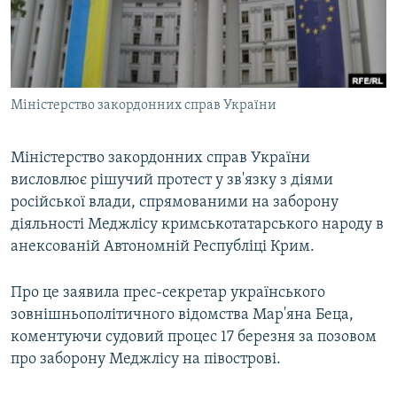
ВІДЕОУРОКИ «ELIFBE»
Русский
СВІДЧЕННЯ ОКУПАЦІЇ
Qırımtatar
УКРАЇНСЬКА ПРОБЛЕМА КРИМУ
Міністерство закордонних справ України
ДОЛУЧАЙСЯ!
ІНФОГРАФІКА
Міністерство закордонних справ України
висловлює рішучий протест у зв'язку з діями
Усі сайти RFE/RL
російської влади, спрямованими на заборону
діяльності Меджлісу кримськотатарського народу в
анексованій Автономній Республіці Крим.
Про це заявила прес-секретар українського
зовнішньополітичного відомства Мар'яна Беца,
коментуючи судовий процес 17 березня за позовом
про заборону Меджлісу на півострові.