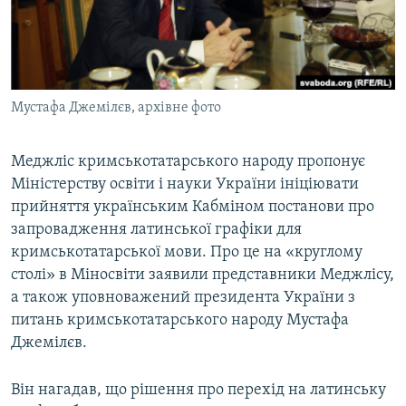
ВІДЕОУРОКИ «ELIFBE»
Русский
СВІДЧЕННЯ ОКУПАЦІЇ
Qırımtatar
УКРАЇНСЬКА ПРОБЛЕМА КРИМУ
Мустафа Джемілєв, архівне фото
ДОЛУЧАЙСЯ!
ІНФОГРАФІКА
Меджліс кримськотатарського народу пропонує
Міністерству освіти і науки України ініціювати
Усі сайти RFE/RL
прийняття українським Кабміном постанови про
запровадження латинської графіки для
кримськотатарської мови. Про це на «круглому
столі» в Міносвіти заявили представники Меджлісу,
а також уповноважений президента України з
питань кримськотатарського народу Мустафа
Джемілєв.
Він нагадав, що рішення про перехід на латинську