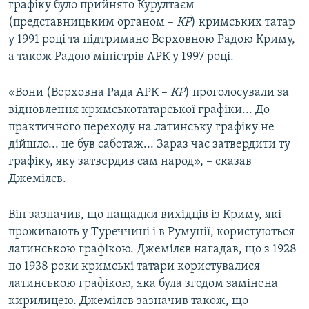
графіку було прийнято Курултаєм
(представницьким органом –
КР
) кримських татар
у 1991 році та підтримано Верховною Радою Криму,
а також Радою міністрів АРК у 1997 році.
«Вони (Верховна Рада АРК –
КР
) проголосували за
відновлення кримськотатарської графіки... До
практичного переходу на латинську графіку не
дійшло... це був саботаж... Зараз час затвердити ту
графіку, яку затвердив сам народ», – сказав
Джемілєв.
Він зазначив, що нащадки вихідців із Криму, які
проживають у Туреччині і в Румунії, користуються
латинською графікою. Джемілєв нагадав, що з 1928
по 1938 роки кримські татари користувалися
латинською графікою, яка була згодом замінена
кирилицею. Джемілєв зазначив також, що