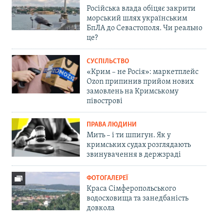
Російська влада обіцяє закрити
морський шлях українським
БпЛА до Севастополя. Чи реально
це?
СУСПІЛЬСТВО
«Крим – не Росія»: маркетплейс
Ozon припинив прийом нових
замовлень на Кримському
півострові
ПРАВА ЛЮДИНИ
Мить – і ти шпигун. Як у
кримських судах розглядають
звинувачення в держзраді
ФОТОГАЛЕРЕЇ
Краса Сімферопольського
водосховища та занедбаність
довкола