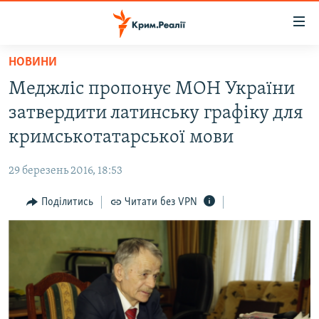
Доступність
посилання
Перейти
НОВИНИ
до
НОВИНИ
Меджліс пропонує МОН України
основного
ВОДА.КРИМ
матеріалу
затвердити латинську графіку для
ВІДЕО ТА ФОТО
Перейти
кримськотатарської мови
до
ПОЛІТИКА
основної
29 березень 2016, 18:53
БЛОГИ
навігації
Перейти
Поділитись
Читати без VPN
ПОГЛЯД
до
ІНТЕРВ'Ю
пошуку
ВСЕ ЗА ДЕНЬ
СПЕЦПРОЕКТИ
ЯК ОБІЙТИ БЛОКУВАННЯ
ДЕПОРТАЦІЯ