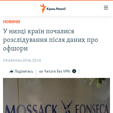
Доступність
посилання
Перейти
НОВИНИ
до
НОВИНИ
У низці країн почалися
основного
ВОДА.КРИМ
матеріалу
розслідування після даних про
ВІДЕО ТА ФОТО
Перейти
офшори
до
ПОЛІТИКА
основної
04 квітень 2016, 23:14
БЛОГИ
навігації
Перейти
Поділитись
Читати без VPN
ПОГЛЯД
до
ІНТЕРВ'Ю
пошуку
ВСЕ ЗА ДЕНЬ
СПЕЦПРОЕКТИ
ЯК ОБІЙТИ БЛОКУВАННЯ
ДЕПОРТАЦІЯ