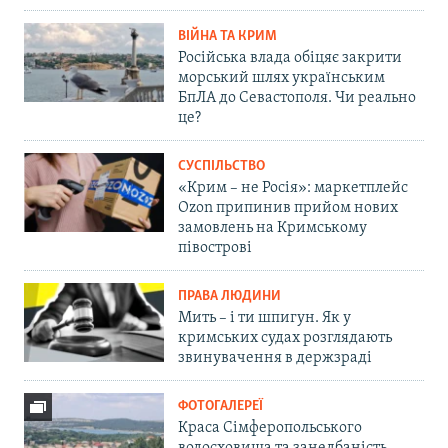
ВІЙНА ТА КРИМ
Російська влада обіцяє закрити
морський шлях українським
БпЛА до Севастополя. Чи реально
це?
СУСПІЛЬСТВО
«Крим – не Росія»: маркетплейс
Ozon припинив прийом нових
замовлень на Кримському
півострові
ПРАВА ЛЮДИНИ
Мить – і ти шпигун. Як у
кримських судах розглядають
звинувачення в держзраді
ФОТОГАЛЕРЕЇ
Краса Сімферопольського