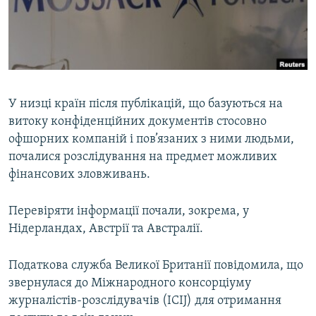
ВІДЕОУРОКИ «ELIFBE»
Русский
СВІДЧЕННЯ ОКУПАЦІЇ
Qırımtatar
УКРАЇНСЬКА ПРОБЛЕМА КРИМУ
ДОЛУЧАЙСЯ!
ІНФОГРАФІКА
У низці країн після публікацій, що базуються на
витоку конфіденційних документів стосовно
офшорних компаній і пов’язаних з ними людьми,
Усі сайти RFE/RL
почалися розслідування на предмет можливих
фінансових зловживань.
Перевіряти інформації почали, зокрема, у
Нідерландах, Австрії та Австралії.
Податкова служба Великої Британії повідомила, що
звернулася до Міжнародного консорціуму
журналістів-розслідувачів (ICIJ) для отримання