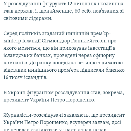
У розслідуванні фігурують 12 нинішніх і колишніх
глав держав, і, щонайменше, 60 осіб, пов’язаних зі
світовими лідерами.
Серед політиків згаданий нинішній прем’єр-
міністр Ісландії Сігмюндюр Гюннлейгссон, про
якого мовиться, що він приховував інвестиції в
ісландських банках, проведені через офшорну
компанію. До ранку понеділка петицію з вимогою
відставки нинішнього прем’єра підписали близько
16 тисяч ісландців.
В Україні фігурантом розслідування став, зокрема,
президент України Петро Порошенко.
Журналісти-розслідувачі заявляють, що президент
України Петро Порошенко, всупереч заявам, досі
не передав свої активи у траст, однак почав