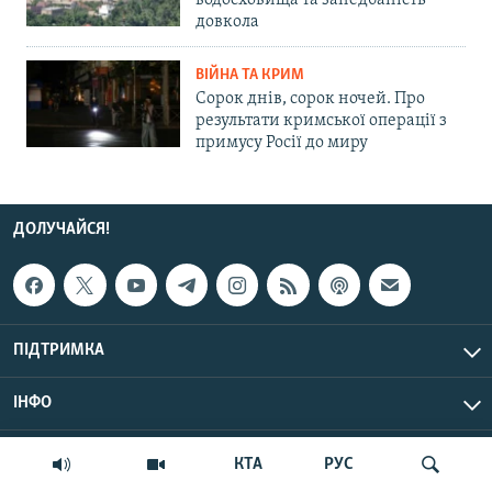
водосховища та занедбаність
довкола
ВІЙНА ТА КРИМ
Сорок днів, сорок ночей. Про
результати кримської операції з
примусу Росії до миру
ДОЛУЧАЙСЯ!
ПІДТРИМКА
ІНФО
© Крим.Реалії, 2026 | Усі права застережено.
КТА
РУС