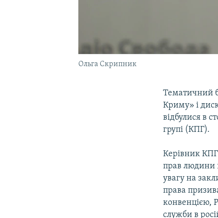
Ольга Скрипник
Тематичний б
Криму» і диск
відбулися в с
групі (КПГ).
Керівник КПГ
прав людини в
увагу на закл
права призив
конвенцією, Р
служби в росі