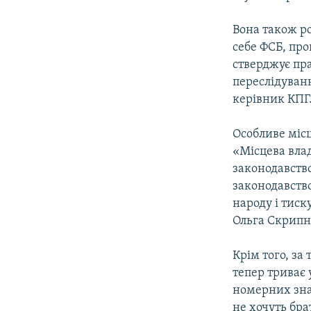
Вона також р
себе ФСБ, прок
стверджує пр
переслідуван
керівник КПГ
Особливе місц
«Місцева вла
законодавство
законодавство
народу і тиск
Ольга Скрипн
Крім того, з
тепер триває 
номерних знак
не хочуть бра