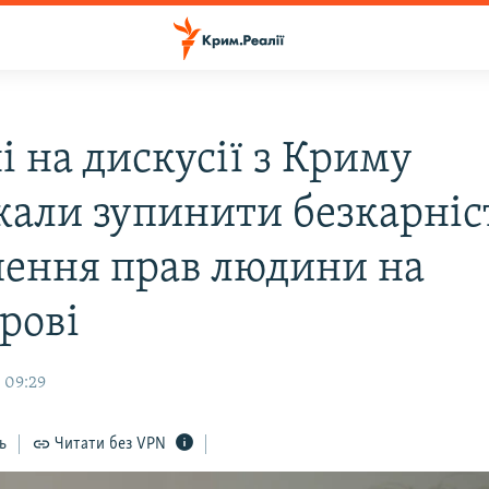
і на дискусії з Криму
кали зупинити безкарніст
ення прав людини на
рові
 09:29
ь
Читати без VPN