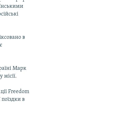
аїнськими
сійські
іксовано в
є
раїні Марк
 місії.
ції Freedom
 поїздки в