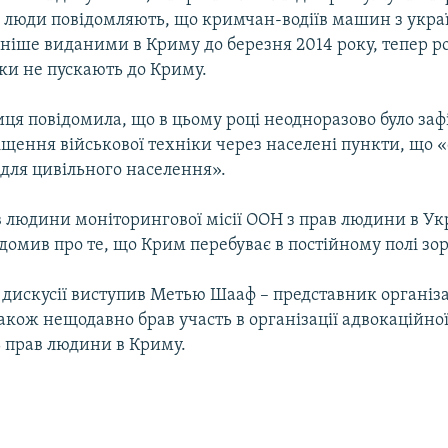
аз люди повідомляють, що кримчан-водіїв машин з укр
ніше виданими в Криму до березня 2014 року, тепер ро
и не пускають до Криму.
я повідомила, що в цьому році неодноразово було заф
щення військової техніки через населені пункти, що «
для цивільного населення».
в людини моніторингової місії ООН з прав людини в Ук
омив про те, що Крим перебуває в постійному полі зору
дискусії виступив Метью Шааф – представник організа
акож нещодавно брав участь в організації адвокаційної
 прав людини в Криму.