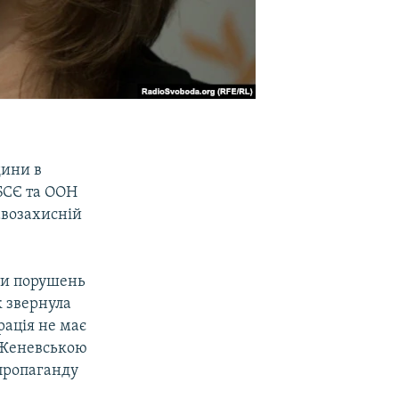
дини в
ОБСЄ та ООН
равозахисній
ти порушень
к звернула
рація не має
з Женевською
 пропаганду