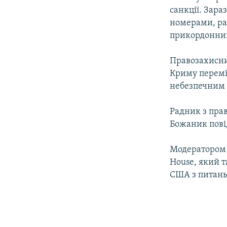
санкції. Зар
номерами, ра
прикордонник
Правозахисниц
Криму перемі
небезпечним 
Радник з пра
Божаник повід
Модератором 
House, який т
США з питань