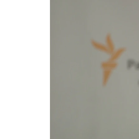
ВІДЕОУРОКИ «ELIFBE»
СВІДЧЕННЯ ОКУПАЦІЇ
УКРАЇНСЬКА ПРОБЛЕМА КРИМУ
ІНФОГРАФІКА