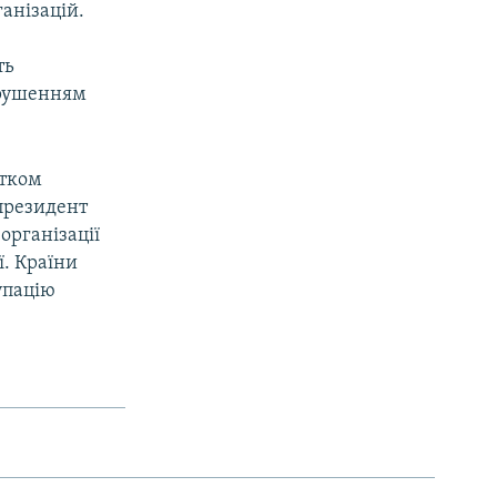
анізацій.
ть
орушенням
атком
 президент
організації
ї. Країни
упацію