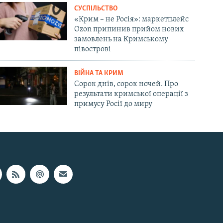
СУСПІЛЬСТВО
«Крим – не Росія»: маркетплейс
Ozon припинив прийом нових
замовлень на Кримському
півострові
ВІЙНА ТА КРИМ
Сорок днів, сорок ночей. Про
результати кримської операції з
примусу Росії до миру