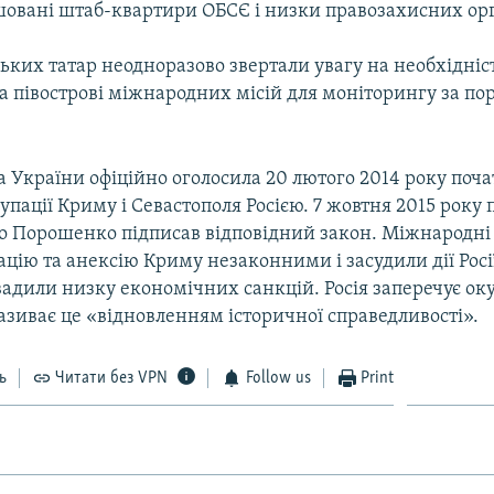
ашовані штаб-квартири ОБСЄ і низки правозахисних орг
ьких татар неодноразово звертали увагу на необхідніс
на півострові міжнародних місій для моніторингу за п
 України офіційно оголосила 20 лютого 2014 року поч
упації Криму і Севастополя Росією. 7 жовтня 2015 року
о Порошенко підписав відповідний закон. Міжнародні 
цію та анексію Криму незаконними і засудили дії Росі
вадили низку економічних санкцій. Росія заперечує ок
називає це «відновленням історичної справедливості».
ь
Читати без VPN
Follow us
Print