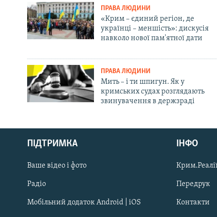
ПРАВА ЛЮДИНИ
«Крим – єдиний регіон, де
українці – меншість»: дискусія
навколо нової пам'ятної дати
ПРАВА ЛЮДИНИ
Мить – і ти шпигун. Як у
кримських судах розглядають
звинувачення в держзраді
Русский
ПІДТРИМКА
ІНФО
Qırımtatar
Ваше відео і фото
Крим.Реалії
ДОЛУЧАЙСЯ!
Радіо
Передрук
Мобільний додаток Android | iOS
Контакти