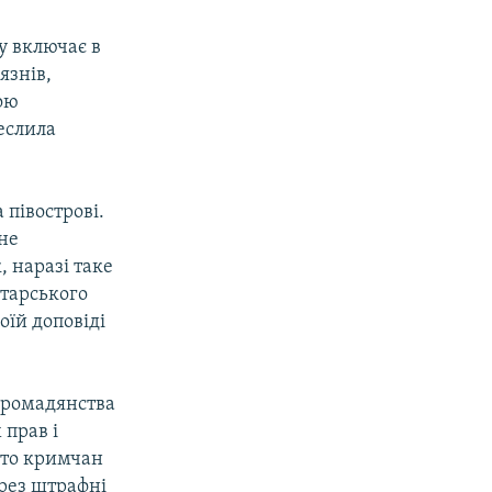
у включає в
язнів,
ою
еслила
 півострові.
не
, наразі таке
атарського
оїй доповіді
громадянства
 прав і
ато кримчан
ерез штрафні