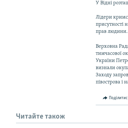
У Відні розт
Лідери кримс
присутності 
прав людини.
Верховна Рада
тимчасової ок
України Петр
визнали окупа
Заходу запро
півострова і 
Поділитис
Читайте також