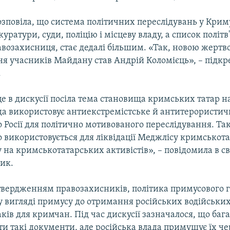
озповіла, що система політичних переслідувань у Крим
уратури, суди, поліцію і місцеву владу, а список політв'
авозахисниця, стає дедалі більшим. «Так, новою жертв
ня учасників Майдану став Андрій Коломієць», – підкр
.
е в дискусії посіла тема становища кримських татар на
да використовує антиекстремістське й антитерористич
 Росії для політично мотивованого переслідування. Так
 використовується для ліквідації Меджлісу кримськот
у на кримськотатарських активістів», – повідомила в св
ик.
а твердженням правозахисників, політика примусового 
у вигляді примусу до отримання російських водійських
ів для кримчан. Під час дискусії зазначалося, що баг
ти такі документи, але російська влада примушує їх ч