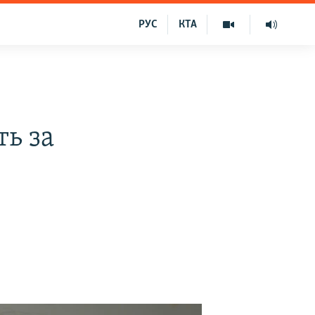
РУС
КТА
ь за