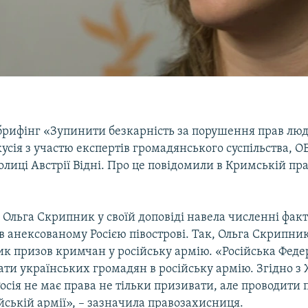
рифінг «Зупинити безкарність за порушення прав лю
усія з участю експертів громадянського суспільства, 
толиці Австрії Відні. Про це повідомили в Кримській п
 Ольга Скрипник у своїй доповіді навела численні фак
 анексованому Росією півострові. Так, Ольга Скрипни
ик призов кримчан у російську армію. «Російська Феде
ати українських громадян в російську армію. Згідно 
осія не має права не тільки призивати, але проводити
йській армії», – зазначила правозахисниця.