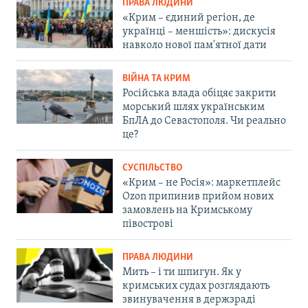
ПРАВА ЛЮДИНИ
«Крим – єдиний регіон, де
українці – меншість»: дискусія
навколо нової пам'ятної дати
ВІЙНА ТА КРИМ
Російська влада обіцяє закрити
морський шлях українським
БпЛА до Севастополя. Чи реально
це?
СУСПІЛЬСТВО
«Крим – не Росія»: маркетплейс
Ozon припинив прийом нових
замовлень на Кримському
півострові
ПРАВА ЛЮДИНИ
Мить – і ти шпигун. Як у
кримських судах розглядають
звинувачення в держзраді