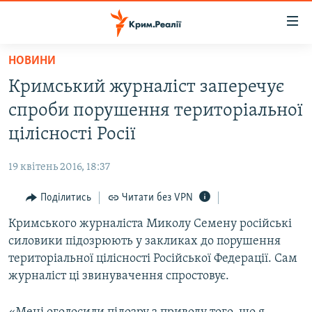
Доступність
посилання
Перейти
НОВИНИ
до
НОВИНИ
Кримський журналіст заперечує
основного
ВОДА.КРИМ
матеріалу
спроби порушення територіальної
ВІДЕО ТА ФОТО
Перейти
цілісності Росії
до
ПОЛІТИКА
основної
19 квітень 2016, 18:37
БЛОГИ
навігації
Перейти
Поділитись
Читати без VPN
ПОГЛЯД
до
Кримського журналіста Миколу Семену російські
ІНТЕРВ'Ю
пошуку
силовики підозрюють у закликах до порушення
ВСЕ ЗА ДЕНЬ
територіальної цілісності Російської Федерації. Сам
СПЕЦПРОЕКТИ
журналіст ці звинувачення спростовує.
ЯК ОБІЙТИ БЛОКУВАННЯ
ДЕПОРТАЦІЯ