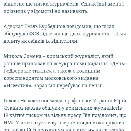
відносно ще низки журналістів. Однак їхні​ імена і
прізвища у відомстві не називають.
Адвокат Еміль Курбедінов повідомив, що після
обшуку до ФСБ відвезли ще двох журналістів. Після
допиту як свідків їх відпустили.
Микола Семена – кримський журналіст, який
раніше працював на всеукраїнські видання «День»
і «Дзеркало тижня», а також є колишнім
кореспондентом московського видання
«Известия». Зараз він перебуває на пенсії.
Голова Незалежної медіа-профспілки України Юрій
Луканов назвав обшуки у кримських журналістів
19 квітня тиском на вільну пресу. Він повідомив, що
НМПУ вже готує заяву-звернення до міжнародних
організацій із проханням «вплинути» на ситуацію.