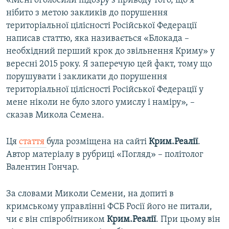
«Мені оголосили підозру з приводу того, що я
ВІДЕОУРОКИ «ELIFBE»
нібито з метою закликів до порушення
Русский
територіальної цілісності Російської Федерації
СВІДЧЕННЯ ОКУПАЦІЇ
Qırımtatar
написав статтю, яка називається «Блокада –
УКРАЇНСЬКА ПРОБЛЕМА КРИМУ
необхідний перший крок до звільнення Криму» у
вересні 2015 року. Я заперечую цей факт, тому що
ДОЛУЧАЙСЯ!
ІНФОГРАФІКА
порушувати і закликати до порушення
територіальної цілісності Російської Федерації у
мене ніколи не було злого умислу і наміру», –
Усі сайти RFE/RL
сказав Микола Семена.
Ця
стаття
була розміщена на сайті
Крим.Реалії
.
Автор матеріалу в рубриці «Погляд» – політолог
Валентин Гончар.
За словами Миколи Семени, на допиті в
кримському управлінні ФСБ Росії його не питали,
чи є він співробітником
Крим.Реалії
. При цьому він