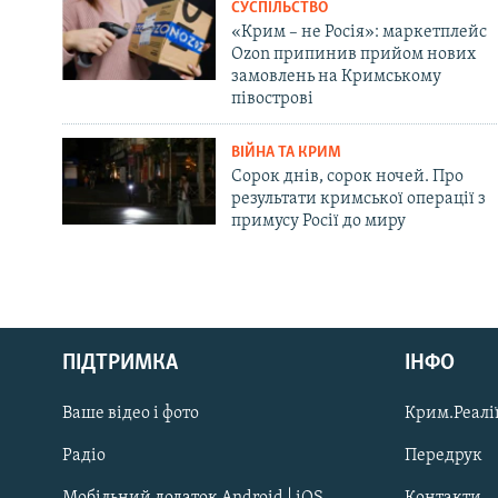
СУСПІЛЬСТВО
«Крим – не Росія»: маркетплейс
Ozon припинив прийом нових
замовлень на Кримському
півострові
ВІЙНА ТА КРИМ
Сорок днів, сорок ночей. Про
результати кримської операції з
примусу Росії до миру
Русский
Qırımtatar
ПІДТРИМКА
ІНФО
Ваше відео і фото
Крим.Реалії
ДОЛУЧАЙСЯ!
Радіо
Передрук