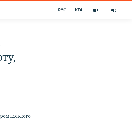
РУС
КТА
а
ту,
 громадського