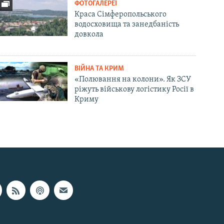
ФОТОГАЛЕРЕЇ
Краса Сімферопольського
водосховища та занедбаність
довкола
ВІЙНА ТА КРИМ
«Полювання на колони». Як ЗСУ
ріжуть військову логістику Росії в
Криму