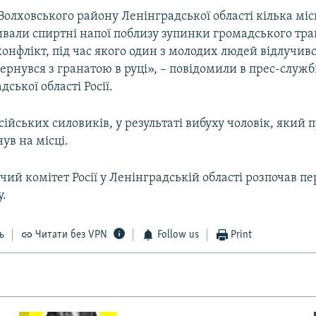
Волховського району Ленінградської області кілька мі
ивали спиртні напої поблизу зупинки громадського тра
нфлікт, під час якого один з молодих людей відлучивс
вернувся з гранатою в руці», – повідомили в прес-служб
ської області Росії.
ійських силовиків, у результаті вибуху чоловік, який 
нув на місці.
чий комітет Росії у Ленінградській області розпочав пе
у.
ь
Читати без VPN
Follow us
Print