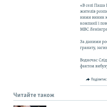
ВІДЕОУРОКИ «ELIFBE»
«В селі Паша 
СВІДЧЕННЯ ОКУПАЦІЇ
жителів розп
ними виник ко
УКРАЇНСЬКА ПРОБЛЕМА КРИМУ
компанії і по
ІНФОГРАФІКА
МВС Ленінград
За даними рос
гранату, заги
Водночас Слід
фактом вибух
Поділитис
Читайте також