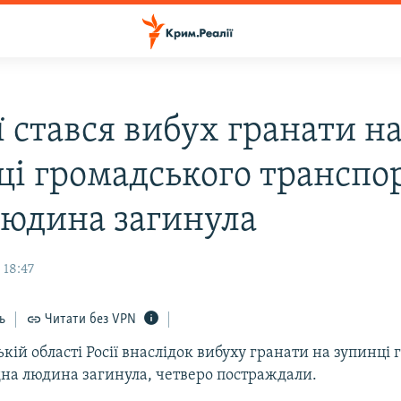
ї стався вибух гранати н
ці громадського транспор
людина загинула
 18:47
ь
Читати без VPN
кій області Росії внаслідок вибуху гранати на зупинці
дна людина загинула, четверо постраждали.