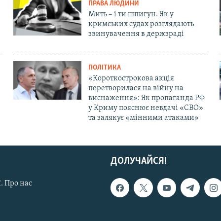
ПРАВА ЛЮДИНИ
Мить – і ти шпигун. Як у
кримських судах розглядають
звинувачення в держзраді
ПОЛІТИКА
«Короткострокова акція
перетворилася на війну на
виснаження»: Як пропаганда РФ
у Криму пояснює невдачі «СВО»
та залякує «мінними атаками»
ДОЛУЧАЙСЯ!
. Про нас