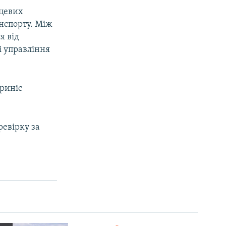
сцевих
нспорту. Між
я від
і управління
приніс
ревірку за