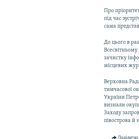
Про пріоритет
під час зустр
сама предста
До цього в ра
Всесвітньому 
зачистку інф
місцевих журн
Верховна Рада
тимчасової ок
України Петр
визнали окупа
Заходу запро
півострова й 
Поділитис