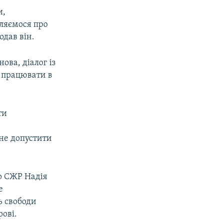
и,
вляємося про
одав він.
ва, діалог із
 працювати в
ти
не допустити
р СЖР Надія
е
ь свободи
рові.