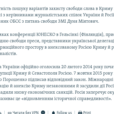
ність пошуку варіантів захисту свободи слова в Крим
ічі з керівниками журналістських спілок України й Росі
вник ОБСЄ з питань свободи ЗМІ Дуня Міятович.
мках конференції ЮНЕСКО в Гельсінкі (Фінляндія), пр
дню свободи преси, представники української делегаці
ормаційного простору в анексованому Росією Криму й р
алістів.
 України офіційно оголосила 20 лютого 2014 року поч
упації Криму й Севастополя Росією. 7 жовтня 2015 рок
о Порошенко підписав відповідний закон. Міжнародні 
цію й анексію Криму незаконними й засудили дії Росі
вадили низку економічних санкцій. Росія заперечує ок
називає це «відновленням історичної справедливості».
ь
Читати без VPN
Follow us
Print