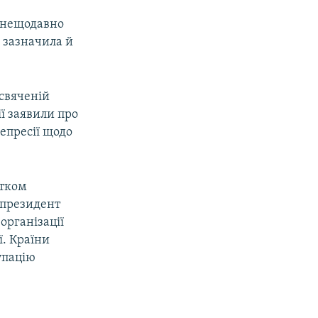
у нещодавно
ї зазначила й
исвяченій
ї заявили про
епресії щодо
атком
у президент
організації
ї. Країни
упацію