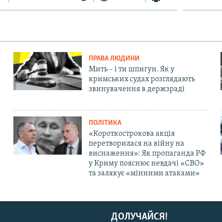
ПРАВА ЛЮДИНИ
Мить – і ти шпигун. Як у
кримських судах розглядають
звинувачення в держзраді
ПОЛІТИКА
«Короткострокова акція
перетворилася на війну на
виснаження»: Як пропаганда РФ
у Криму пояснює невдачі «СВО»
та залякує «мінними атаками»
ДОЛУЧАЙСЯ!