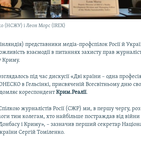
о (НСЖУ) і Леон Морс (IREX)
Фінляндія) представники медіа-профспілок Росії й Укра
жливість взаємодії в питаннях захисту прав журналіст
 Криму.
зглядалось під час дискусії «Дві країни – одна професі
ЮНЕСКО в Гельсінкі, присвяченій Всесвітньому дню сво
відомляє кореспондент
Крим.Реалії
.
Спілкою журналістів Росії (СЖР) ми, в першу чергу, ро
оги тим колегам, хто найбільше постраждав від війни 
Донбасу і Криму», – зазначив перший секретар Націона
країни Сергій Томіленко.