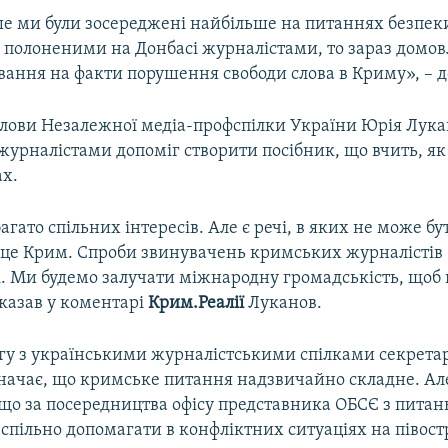
ше ми були зосереджені найбільше на питаннях безпек
з полоненими на Донбасі журналістами, то зараз домо
вання на факти порушення свободи слова в Криму», – д
лови Незалежної медіа-профспілки України Юрія Лукано
журналістами допоміг створити посібник, що вчить, як
ах.
гато спільних інтересів. Але є речі, в яких не може бу
 це Крим. Спроби звинувачень кримських журналістів
. Ми будемо залучати міжнародну громадськість, щоб 
сказав у коментарі
Крим.Реалії
Луканов.
огу з українськими журналістськими спілками секрета
начає, що кримське питання надзвичайно складне. Ал
 що за посередництва офісу представника ОБСЄ з питан
 спільно допомагати в конфліктних ситуаціях на півост