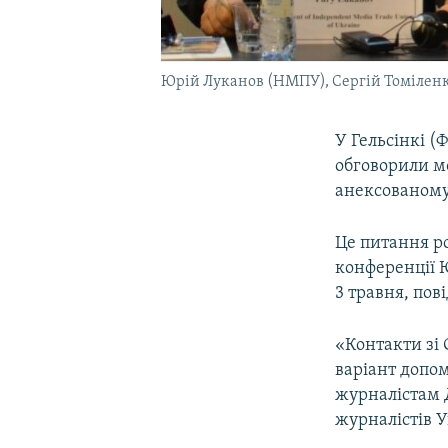
Юрій Луканов (НМПУ), Сергій Томіленк
У Гельсінкі (
обговорили мо
анексованому
Це питання ро
конференції 
3 травня, по
«Контакти зі 
варіант допом
журналістам 
журналістів У