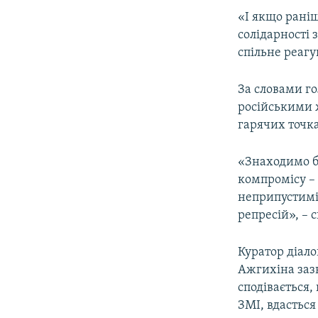
«І якщо рані
солідарності 
спільне реагу
За словами го
російськими 
гарячих точк
«Знаходимо ба
компромісу –
неприпустимі
репресій», – 
Куратор діал
Ажгихіна заз
сподівається,
ЗМІ, вдасться