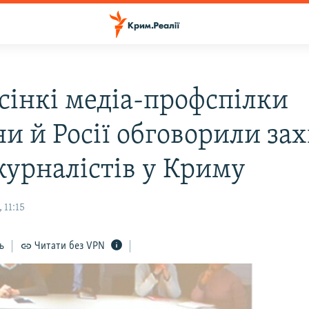
ьсінкі медіа-профспілки
и й Росії обговорили за
журналістів у Криму
 11:15
ь
Читати без VPN