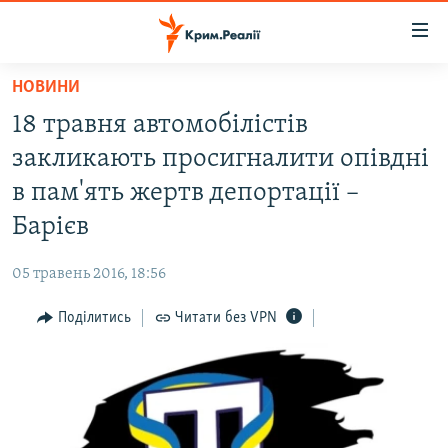
Доступність
посилання
Перейти
НОВИНИ
до
НОВИНИ
18 травня автомобілістів
основного
ВОДА.КРИМ
матеріалу
закликають просигналити опівдні
ВІДЕО ТА ФОТО
Перейти
в пам'ять жертв депортації –
до
ПОЛІТИКА
Барієв
основної
БЛОГИ
навігації
05 травень 2016, 18:56
Перейти
ПОГЛЯД
до
Поділитись
Читати без VPN
ІНТЕРВ'Ю
пошуку
ВСЕ ЗА ДЕНЬ
СПЕЦПРОЕКТИ
ЯК ОБІЙТИ БЛОКУВАННЯ
ДЕПОРТАЦІЯ