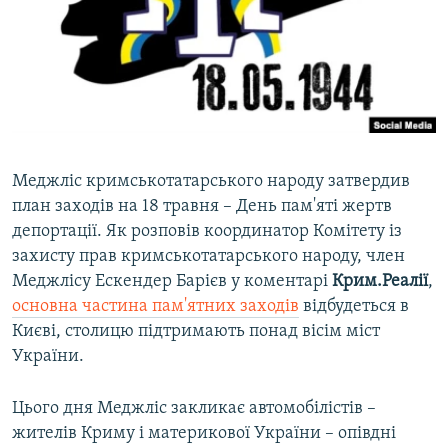
ВІДЕОУРОКИ «ELIFBE»
Русский
СВІДЧЕННЯ ОКУПАЦІЇ
Qırımtatar
УКРАЇНСЬКА ПРОБЛЕМА КРИМУ
ДОЛУЧАЙСЯ!
ІНФОГРАФІКА
Меджліс кримськотатарського народу затвердив
план заходів на 18 травня – День пам'яті жертв
Усі сайти RFE/RL
депортації. Як розповів координатор Комітету із
захисту прав кримськотатарського народу, член
Меджлісу Ескендер Барієв у коментарі
Крим.Реалії
,
основна частина пам'ятних заходів
відбудеться в
Києві, столицю підтримають понад вісім міст
України.
Цього дня Меджліс закликає автомобілістів –
жителів Криму і материкової України – опівдні