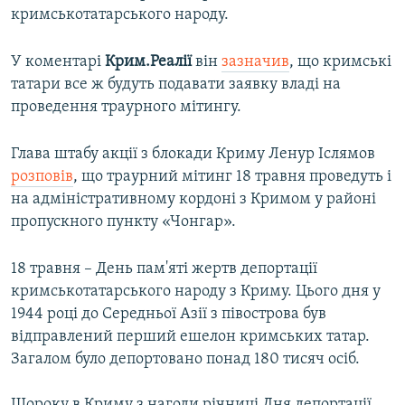
кримськотатарського народу.
У коментарі
Крим.Реалії
він
зазначив
, що кримські
татари все ж будуть подавати заявку владі на
проведення траурного мітингу.
Глава штабу акції з блокади Криму Ленур Іслямов
розповів
, що траурний мітинг 18 травня проведуть і
на адміністративному кордоні з Кримом у районі
пропускного пункту «Чонгар».
18 травня – День пам'яті жертв депортації
кримськотатарського народу з Криму. Цього дня у
1944 році до Середньої Азії з півострова був
відправлений перший ешелон кримських татар.
Загалом було депортовано понад 180 тисяч осіб.
Щороку в Криму з нагоди річниці Дня депортації