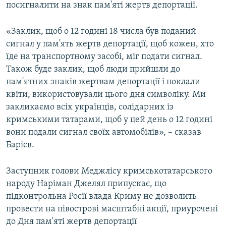
посигналити на знак пам'яті жертв депортації.
«Заклик, щоб о 12 годині 18 числа був поданий
сигнал у пам'ять жертв депортації, щоб кожен, хто
їде на транспортному засобі, міг подати сигнал.
Також буде заклик, щоб люди прийшли до
пам'ятних знаків жертвам депортації і поклали
квіти, використовували цього дня символіку. Ми
закликаємо всіх українців, солідарних із
кримськими татарами, щоб у цей день о 12 годині
вони подали сигнал своїх автомобілів», – сказав
Барієв.
Заступник голови Меджлісу кримськотатарського
народу Наріман Джелял припускає, що
підконтрольна Росії влада Криму не дозволить
провести на півострові масштабні акції, приурочені
до Дня пам'яті жертв депортації