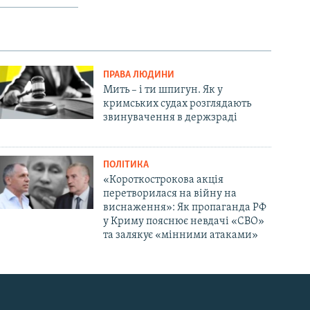
ПРАВА ЛЮДИНИ
Мить – і ти шпигун. Як у
кримських судах розглядають
звинувачення в держзраді
ПОЛІТИКА
«Короткострокова акція
перетворилася на війну на
виснаження»: Як пропаганда РФ
у Криму пояснює невдачі «СВО»
та залякує «мінними атаками»