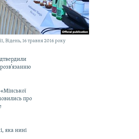
, Відень, 16 травня 2016 року
ідтвердили
 розв’язанню
ї «Мінської
мовились про
е
і, яка нині