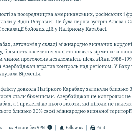
ності за посередництва американських, російських і 
лали у Відні 16 травня. Це була перша зустріч Алієва і С
ї ескалації бойових дій у Нагірному Карабасі.
абах, автономія у складі міжнародно визнаних кордон
 більшість населення якої становлять вірмени за наці
 чином проголосив незалежність після війни 1988–199
ої Азербайджан втратив контроль над регіоном. У Баку
упувала Вірменія.
флікту довкола Нагірного Карабаху загинули близько 
 тисяч стали біженцями. Азербайджан не контролює не
бах, а і прилеглі до нього висоти, які ніколи не належ
всього близько 20% своєї міжнародно визнаної території
ь
Читати без VPN
Follow us
Print