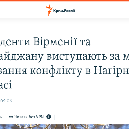
денти Вірменії та
айджану виступають за 
язання конфлікту в Нагір
асі
 09:06
ь
Читати без VPN