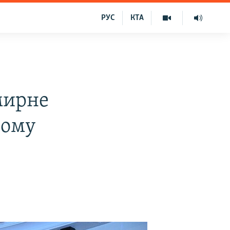
РУС
КТА
мирне
ному