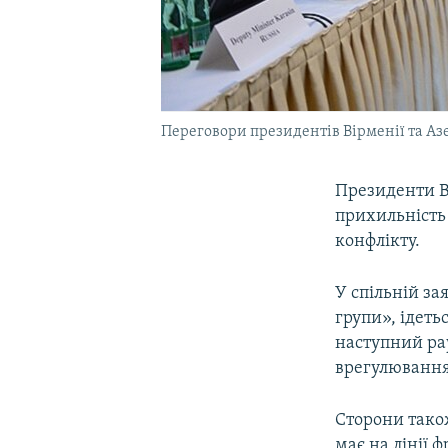
Переговори президентів Вірменії та Азе
Президенти В
прихильність
конфлікту.
У спільній за
групи», ідет
наступний ра
врегулювання
Сторони також
має на лінії 