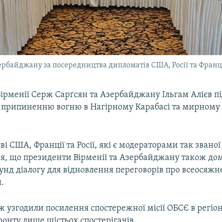
рбайджану за посередництва дипломатів США, Росії та Франції
ірменії Серж Сарґсян та Азербайджану Ільгам Алієв п
 припиненню вогню в Нагірному Карабасі та мирному
яві США, Франції та Росії, які є модераторами так звано
ься, що президенти Вірменії та Азербайджану також до
унд діалогу для відновлення переговорів про всеосяжн
.
 узгодили посилення спостережної місії ОБСЄ в регіон
фронту лише шістьох спостерігачів.