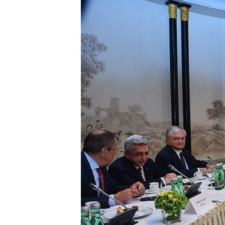
ВІДЕОУРОКИ «ELIFBE»
СВІДЧЕННЯ ОКУПАЦІЇ
УКРАЇНСЬКА ПРОБЛЕМА КРИМУ
ІНФОГРАФІКА