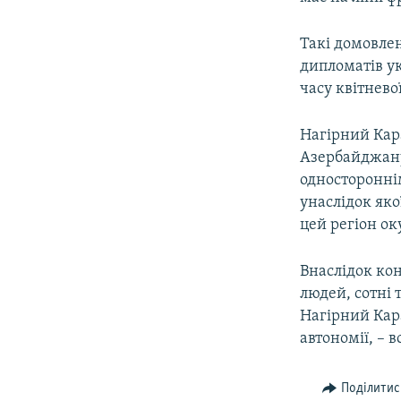
Такі домовле
дипломатів ук
часу квітнево
Нагірний Кар
Азербайджану,
одностороннім
унаслідок як
цей регіон ок
Внаслідок кон
людей, сотні
Нагірний Кара
автономії, – 
Поділитис