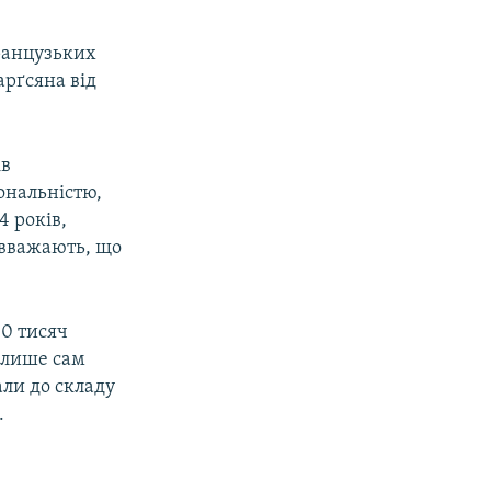
французьких
арґсяна від
ів
ональністю,
4 років,
 вважають, що
30 тисяч
 лише сам
али до складу
.