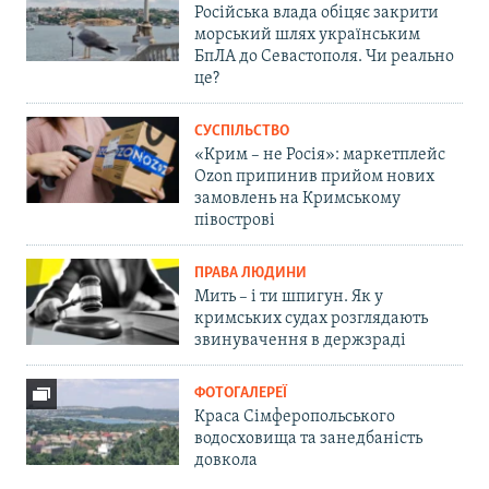
Російська влада обіцяє закрити
морський шлях українським
БпЛА до Севастополя. Чи реально
це?
СУСПІЛЬСТВО
«Крим – не Росія»: маркетплейс
Ozon припинив прийом нових
замовлень на Кримському
півострові
ПРАВА ЛЮДИНИ
Мить – і ти шпигун. Як у
кримських судах розглядають
звинувачення в держзраді
ФОТОГАЛЕРЕЇ
Краса Сімферопольського
водосховища та занедбаність
довкола