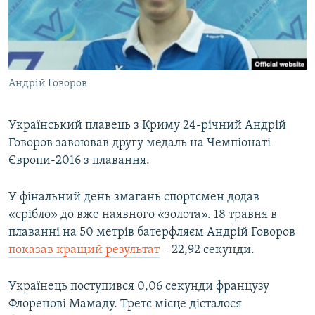
ВІДЕОУРОКИ «ELIFBE»
Русский
СВІДЧЕННЯ ОКУПАЦІЇ
Qırımtatar
УКРАЇНСЬКА ПРОБЛЕМА КРИМУ
Андрій Говоров
ДОЛУЧАЙСЯ!
ІНФОГРАФІКА
Український плавець з Криму 24-річний Андрій
Говоров завоював другу медаль на Чемпіонаті
Усі сайти RFE/RL
Європи-2016 з плавання.
У фінальний день змагань спортсмен додав
«срібло» до вже наявного «золота». 18 травня в
плаванні на 50 метрів батерфляєм Андрій Говоров
показав кращий результат
– 22,92 секунди.
Українець поступився 0,06 секунди французу
Флоренові Мамаду. Третє місце дісталося