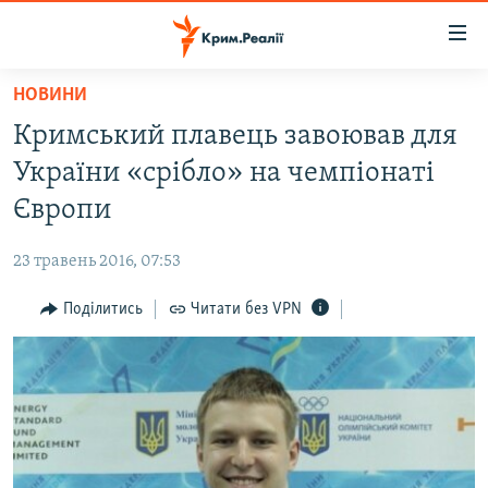
Доступність
посилання
Перейти
НОВИНИ
до
НОВИНИ
Кримський плавець завоював для
основного
ВОДА.КРИМ
матеріалу
України «срібло» на чемпіонаті
ВІДЕО ТА ФОТО
Перейти
Європи
до
ПОЛІТИКА
основної
23 травень 2016, 07:53
БЛОГИ
навігації
Перейти
Поділитись
Читати без VPN
ПОГЛЯД
до
ІНТЕРВ'Ю
пошуку
ВСЕ ЗА ДЕНЬ
СПЕЦПРОЕКТИ
ЯК ОБІЙТИ БЛОКУВАННЯ
ДЕПОРТАЦІЯ