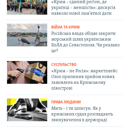
«Крим – єдиний регіон, де
українці – меншість»: дискусія
навколо нової пам'ятної дати
ВІЙНА ТА КРИМ
Російська влада обіцяє закрити
морський шлях українським
БпЛА до Севастополя. Чи реально
це?
СУСПІЛЬСТВО
«Крим – не Росія»: маркетплейс
Ozon припинив прийом нових
замовлень на Кримському
півострові
ПРАВА ЛЮДИНИ
Мить – і ти шпигун. Як у
кримських судах розглядають
звинувачення в держзраді