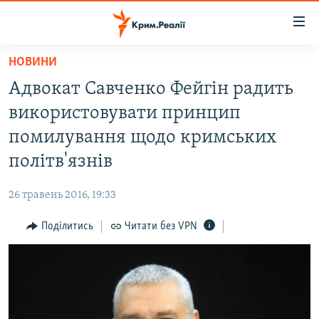
Доступність
посилання
Перейти
НОВИНИ
до
НОВИНИ
Адвокат Савченко Фейгін радить
основного
ВОДА.КРИМ
матеріалу
використовувати принцип
ВІДЕО ТА ФОТО
Перейти
помилування щодо кримських
до
ПОЛІТИКА
політв'язнів
основної
БЛОГИ
навігації
26 травень 2016, 19:33
Перейти
ПОГЛЯД
до
Поділитись
Читати без VPN
ІНТЕРВ'Ю
пошуку
ВСЕ ЗА ДЕНЬ
СПЕЦПРОЕКТИ
ЯК ОБІЙТИ БЛОКУВАННЯ
ДЕПОРТАЦІЯ