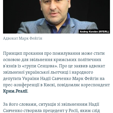
ВІДЕОУРОКИ «ELIFBE»
Русский
СВІДЧЕННЯ ОКУПАЦІЇ
Qırımtatar
УКРАЇНСЬКА ПРОБЛЕМА КРИМУ
ДОЛУЧАЙСЯ!
ІНФОГРАФІКА
Адвокат Марк Фейгін
Принцип прохання про помилування може стати
Усі сайти RFE/RL
основою для звільнення кримських політичних
в'язнів із «групи Сенцова». Про це заявив адвокат
звільненої української льотчиці і народного
депутата України Надії Савченко Марк Фейгін на
прес-конференції в Києві, повідомляє кореспондент
Крим.Реалії
.
За його словами, ситуація зі звільненням Надії
Савченко створила прецедент у Росії, яким слід