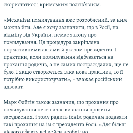
скористатися і кримським політв'язням.
«Механізм помилування вже розроблений, за ним
можна йти. Але я хочу зазначити, що в Росії, на
відміну від України, немає закону про
помилування. Ця процедура закріплена
нормативними актами й указом президента. І
практики, коли помилування відбувається на
прохання родичів, а не самих постраждалих, ще не
було. І якщо створюється така нова практика, то її
потрібно використовувати», – вважає російський
адвокат.
Марк Фейтін також зазначив, що прохання про
помилування не означає визнання провини
засуджених, і тому радить їхнім родичам подавати
такі прохання на ім'я президента Росії. «Для більш
дієвого ефекту всі кейси необхідно