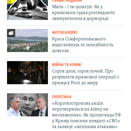
ПРАВА ЛЮДИНИ
Мить – і ти шпигун. Як у
кримських судах розглядають
звинувачення в держзраді
ФОТОГАЛЕРЕЇ
Краса Сімферопольського
водосховища та занедбаність
довкола
ВІЙНА ТА КРИМ
Сорок днів, сорок ночей. Про
результати кримської операції з
примусу Росії до миру
ПОЛІТИКА
«Короткострокова акція
перетворилася на війну на
виснаження»: Як пропаганда РФ
у Криму пояснює невдачі «СВО»
та залякує «мінними атаками»