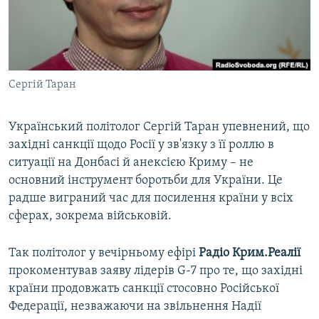
ВІДЕОУРОКИ «ELIFBE»
Русский
СВІДЧЕННЯ ОКУПАЦІЇ
Qırımtatar
УКРАЇНСЬКА ПРОБЛЕМА КРИМУ
Сергій Таран
ДОЛУЧАЙСЯ!
ІНФОГРАФІКА
Український політолог Сергій Таран упевнений, що
західні санкції щодо Росії у зв'язку з її роллю в
Усі сайти RFE/RL
ситуації на Донбасі й анексією Криму – не
основний інструмент боротьби для України. Це
радше виграний час для посилення країни у всіх
сферах, зокрема військовій.
Так політолог у вечірньому ефірі
Радіо Крим.Реалії
прокоментував заяву лідерів G-7 про те, що західні
країни продовжать санкції стосовно Російської
Федерації, незважаючи на звільнення Надії