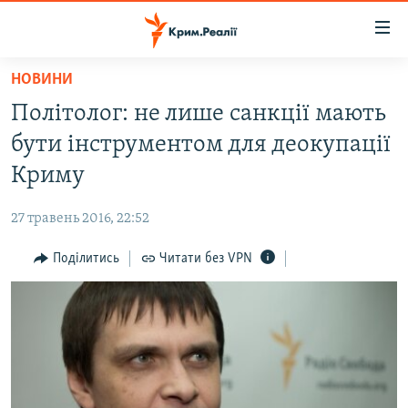
Доступність
посилання
Перейти
НОВИНИ
до
НОВИНИ
Політолог: не лише санкції мають
основного
ВОДА.КРИМ
матеріалу
бути інструментом для деокупації
ВІДЕО ТА ФОТО
Перейти
Криму
до
ПОЛІТИКА
основної
27 травень 2016, 22:52
БЛОГИ
навігації
Перейти
Поділитись
Читати без VPN
ПОГЛЯД
до
ІНТЕРВ'Ю
пошуку
ВСЕ ЗА ДЕНЬ
СПЕЦПРОЕКТИ
ЯК ОБІЙТИ БЛОКУВАННЯ
ДЕПОРТАЦІЯ