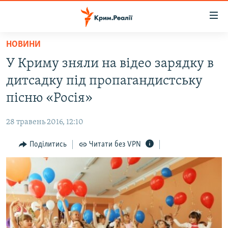
Доступність
посилання
Перейти
НОВИНИ
до
НОВИНИ
У Криму зняли на відео зарядку в
основного
ВОДА.КРИМ
матеріалу
дитсадку під пропагандистську
ВІДЕО ТА ФОТО
Перейти
пісню «Росія»
до
ПОЛІТИКА
основної
28 травень 2016, 12:10
БЛОГИ
навігації
Перейти
Поділитись
Читати без VPN
ПОГЛЯД
до
ІНТЕРВ'Ю
пошуку
ВСЕ ЗА ДЕНЬ
СПЕЦПРОЕКТИ
ЯК ОБІЙТИ БЛОКУВАННЯ
ДЕПОРТАЦІЯ