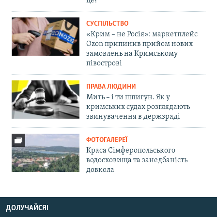
це?
СУСПІЛЬСТВО
«Крим – не Росія»: маркетплейс
Ozon припинив прийом нових
замовлень на Кримському
півострові
ПРАВА ЛЮДИНИ
Мить – і ти шпигун. Як у
кримських судах розглядають
звинувачення в держзраді
ФОТОГАЛЕРЕЇ
Краса Сімферопольського
водосховища та занедбаність
довкола
ДОЛУЧАЙСЯ!