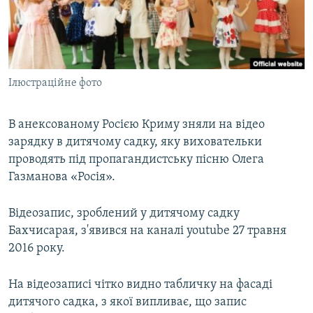
ВІДЕОУРОКИ «ELIFBE»
Русский
СВІДЧЕННЯ ОКУПАЦІЇ
Qırımtatar
УКРАЇНСЬКА ПРОБЛЕМА КРИМУ
Ілюстраційне фото
ДОЛУЧАЙСЯ!
ІНФОГРАФІКА
В анексованому Росією Криму зняли на відео
зарядку в дитячому садку, яку виховательки
Усі сайти RFE/RL
проводять під пропагандистську пісню Олега
Газманова «Росія».
Відеозапис, зроблений у дитячому садку
Бахчисарая, з'явився на каналі youtube 27 травня
2016 року.
На відеозаписі чітко видно табличку на фасаді
дитячого садка, з якої випливає, що запис