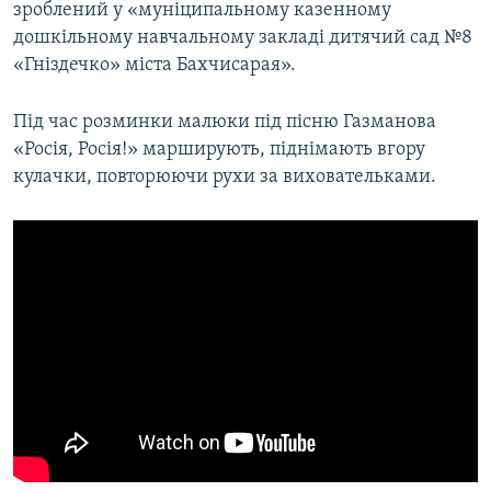
зроблений у «муніципальному казенному
дошкільному навчальному закладі дитячий сад №8
«Гніздечко» міста Бахчисарая».
Під час розминки малюки під пісню Газманова
«Росія, Росія!» марширують, піднімають вгору
кулачки, повторюючи рухи за виховательками.