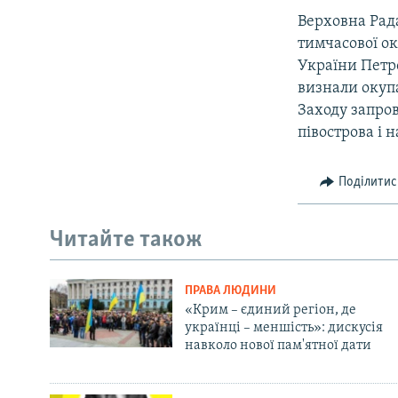
Верховна Рада
тимчасової ок
України Петр
визнали окупа
Заходу запро
півострова і 
Поділитис
Читайте також
ПРАВА ЛЮДИНИ
«Крим – єдиний регіон, де
українці – меншість»: дискусія
навколо нової пам'ятної дати