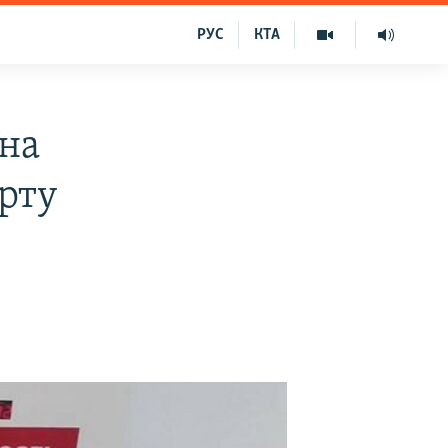
РУС
КТА
 на
рту