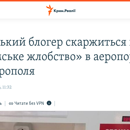
ський блогер скаржиться
ське жлобство» в аеропо
рополя
 11:32
ь
Читати без VPN