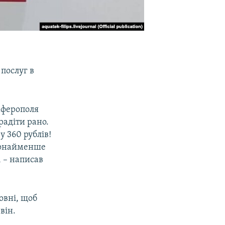
 послуг в
мферополя
радіти рано.
у 360 рублів!
 щонайменше
, – написав
овні, щоб
він.