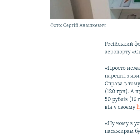
Фото: Сергій Анашкевич
Російський фо
аеропорту «С
«Просто немає
нарешті з'яви
Справа в тому
(120 грн). А
50 рублів (16
він у своєму
l
«Ну чому в ус
пасажирам бул