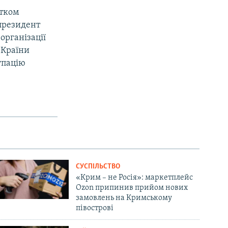
атком
 президент
організації
 Країни
упацію
СУСПІЛЬСТВО
«Крим – не Росія»: маркетплейс
Ozon припинив прийом нових
замовлень на Кримському
півострові