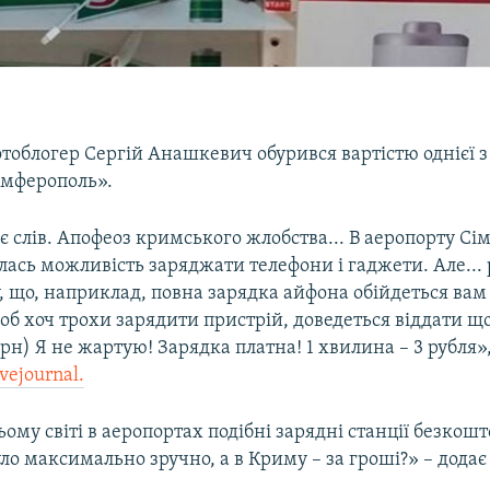
тоблогер Сергій Анашкевич обурився вартістю однієї з
імферополь».
 слів. Апофеоз кримського жлобства... В аеропорту Сі
лась можливість заряджати телефони і гаджети. Але... 
, що, наприклад, повна зарядка айфона обійдеться вам 
 щоб хоч трохи зарядити пристрій, доведеться віддати
 грн) Я не жартую! Зарядка платна! 1 хвилина – 3 рубля»
ivejournal.
ьому світі в аеропортах подібні зарядні станції безкошт
о максимально зручно, а в Криму – за гроші?» – додає 