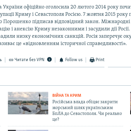
 України офіційно оголосила 20 лютого 2014 року поч
упації Криму і Севастополя Росією. 7 жовтня 2015 року
о Порошенко підписав відповідний закон. Міжнародні 
цію і анексію Криму незаконними і засудили дії Росії.
вадили низку економічних санкцій. Росія заперечує ок
називає це «відновленням історичної справедливості».
ь
Читати без VPN
Follow us
Print
ВІЙНА ТА КРИМ
Російська влада обіцяє закрити
морський шлях українським
БпЛА до Севастополя. Чи реально
це?