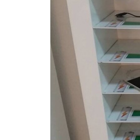
ВІДЕОУРОКИ «ELIFBE»
СВІДЧЕННЯ ОКУПАЦІЇ
УКРАЇНСЬКА ПРОБЛЕМА КРИМУ
ІНФОГРАФІКА