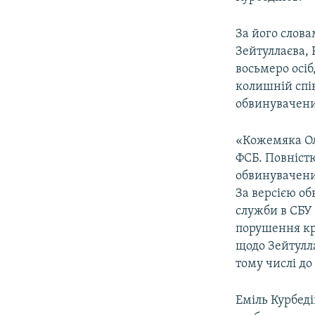
ВІДЕОУРОКИ «ELIFBE»
СВІДЧЕННЯ ОКУПАЦІЇ
За його слова
Зейтуллаєва, 
УКРАЇНСЬКА ПРОБЛЕМА КРИМУ
восьмеро осіб
ІНФОГРАФІКА
колишній спів
обвинувачен
«Кожемяка Ол
ФСБ. Повністю
обвинувачених
За версією о
служби в СБУ 
порушення кри
щодо Зейтулла
тому числі до
Еміль Курбеді