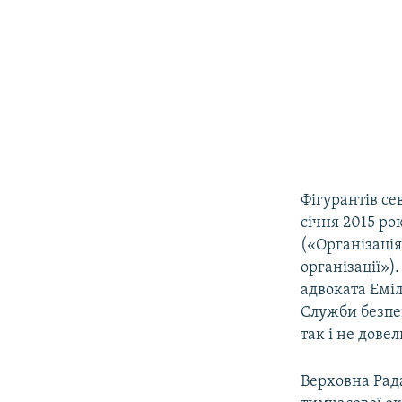
Фігурантів се
січня 2015 ро
(«Організація 
організації»)
адвоката Еміл
Служби безпек
так і не довел
Верховна Рада