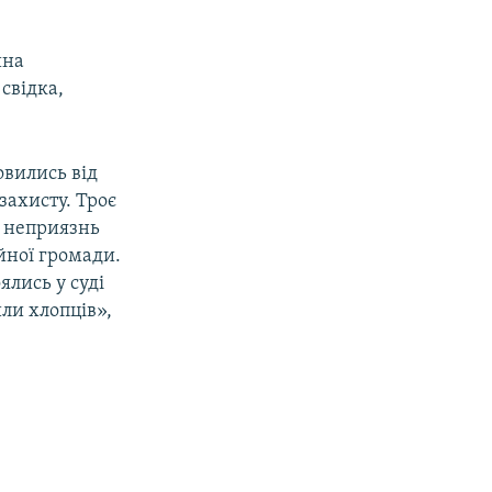
ина
свідка,
овились від
захисту. Троє
у неприязнь
ійної громади.
ялись у суді
или хлопців»,