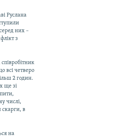
аві Руслана
иступили
серед них –
флікт з
 співробітник
о всі четверо
ільш 2 годин.
х ще зі
опити,
у числі,
 скарги, в
ься на