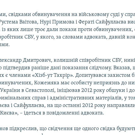
ми, свідками обвинувачення на військовому суді у спр
Рустема Ваітова, Нурі Примова і Фераті Сайфуллаєва в
, із яких лише троє дали покази проти обвинувачених, 
робітник СБУ, у якого, за словами адвоката, давній кон
ими.
ександр Дмитрович, колишній співробітник СБУ, нині
 підтвердив раніше дані показання слідчому. Вказав, щ
 є членами «Хізб-ут Тахрір». Допитувався захистом б
бвинувачених, Кожемяка має особисту неприязнь до ни
України в Севастополі, ініціював 2012 року обшуки і д
мінальних справ і адміністративних матеріалів, у том
єва і Сайфуллаєва, на що останні 2012 року направляли
 Києва», – ідеться в повідомленні адвоката.
нов підкреслив, що свідчення ще одного свідка будуют