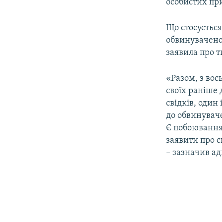
особистих пр
Що стосується
обвинуваченог
заявила про ти
«Разом, з вос
своїх раніше 
свідків, один
до обвинуваче
Є побоювання 
заявити про с
– зазначив ад