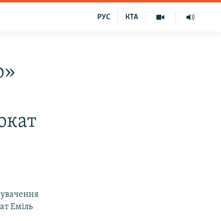
РУС
КТА
р»
окат
инувачення
кат Еміль