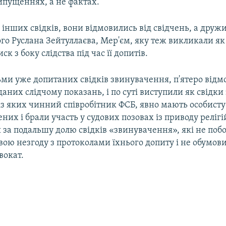
ипущеннях, а не фактах.
 інших свідків, вони відмовились від свідчень, а друж
о Руслана Зейтуллаєва, Мер'єм, яку теж викликали як 
ск з боку слідства під час її допитів.
ьми уже допитаних свідків звинувачення, п'ятеро відм
даних слідчому показань, і по суті виступили як свідки 
 із яких чинний співробітник ФСБ, явно мають особист
них і брали участь у судових позовах із приводу реліг
за подальшу долю свідків «звинувачення», які не побо
вою незгоду з протоколами їхнього допиту і не обумов
вокат.