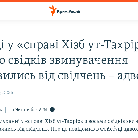
і у «справі Хізб ут-Тахрі
ро свідків звинувачення
ились від свідчень – адв
 21:36
ь
Читати без VPN
луханні у «справі Хізб ут-Тахрір» з восьми свідків зв
вились від свідчень. Про це повідомив в Фейсбуці адво