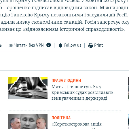
упації Криму і Севастополя Росією. 7 жовтня 2015 року
о Порошенко підписав відповідний закон. Міжнародні 
цію і анексію Криму незаконними і засудили дії Росії.
вадили низку економічних санкцій. Росія заперечує ок
називає це «відновленням історичної справедливості».
ь
Читати без VPN
Follow us
Print
ПРАВА ЛЮДИНИ
Мить – і ти шпигун. Як у
кримських судах розглядають
звинувачення в держзраді
ПОЛІТИКА
«Короткострокова акція