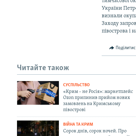
тимчасової ок
України Петр
визнали окупа
Заходу запро
півострова і 
Поділитис
Читайте також
СУСПІЛЬСТВО
«Крим – не Росія»: маркетплейс
Ozon припинив прийом нових
замовлень на Кримському
півострові
ВІЙНА ТА КРИМ
Сорок днів, сорок ночей. Про