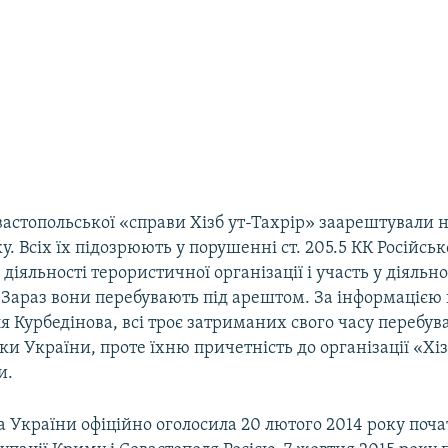
вастопольської «справи Хізб ут-Тахрір» заарештували 
ку. Всіх їх підозрюють у порушенні ст. 205.5 КК Російськ
діяльності терористичної організації і участь у діяльно
. Зараз вони перебувають під арештом. За інформаціє
я Курбедінова, всі троє затриманих свого часу перебува
и України, проте їхню причетність до організації «Хіз
и.
 України офіційно оголосила 20 лютого 2014 року поч