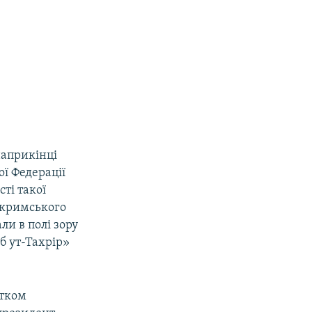
наприкінці
ої Федерації
сті такої
ю кримського
ли в полі зору
б ут-Тахрір»
атком