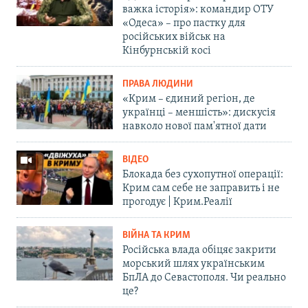
важка історія»: командир ОТУ
«Одеса» – про пастку для
російських військ на
Кінбурнській косі
ПРАВА ЛЮДИНИ
«Крим – єдиний регіон, де
українці – меншість»: дискусія
навколо нової пам'ятної дати
ВІДЕО
Блокада без сухопутної операції:
Крим сам себе не заправить і не
прогодує | Крим.Реалії
ВІЙНА ТА КРИМ
Російська влада обіцяє закрити
морський шлях українським
БпЛА до Севастополя. Чи реально
це?