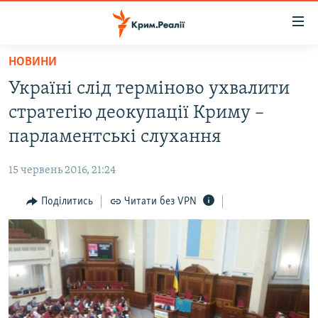
Доступність
посилання
Перейти
НОВИНИ
до
НОВИНИ
Україні слід терміново ухвалити
основного
ВОДА.КРИМ
матеріалу
стратегію деокупації Криму –
ВІДЕО ТА ФОТО
Перейти
парламентські слухання
до
ПОЛІТИКА
основної
15 червень 2016, 21:24
БЛОГИ
навігації
Перейти
Поділитись
Читати без VPN
ПОГЛЯД
до
ІНТЕРВ'Ю
пошуку
ВСЕ ЗА ДЕНЬ
СПЕЦПРОЕКТИ
ЯК ОБІЙТИ БЛОКУВАННЯ
ДЕПОРТАЦІЯ