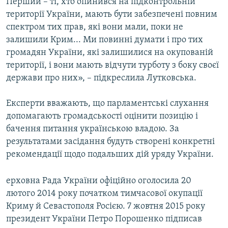
Перший – ті, хто опинився на підконтрольній
території України, мають бути забезпечені повним
спектром тих прав, які вони мали, поки не
залишили Крим... Ми повинні думати і про тих
громадян України, які залишилися на окупованій
території, і вони мають відчути турботу з боку своєї
держави про них», – підкреслила Лутковська.
Експерти вважають, що парламентські слухання
допомагають громадськості оцінити позицію і
бачення питання українською владою. За
результатами засідання будуть створені конкретні
рекомендації щодо подальших дій уряду України.
ерховна Рада України офіційно оголосила 20
лютого 2014 року початком тимчасової окупації
Криму й Севастополя Росією. 7 жовтня 2015 року
президент України Петро Порошенко підписав