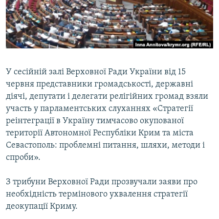
ВІДЕОУРОКИ «ELIFBE»
Русский
СВІДЧЕННЯ ОКУПАЦІЇ
Qırımtatar
УКРАЇНСЬКА ПРОБЛЕМА КРИМУ
ДОЛУЧАЙСЯ!
ІНФОГРАФІКА
У сесійній залі Верховної Ради України від 15
червня представники громадськості, державні
діячі, депутати і делегати релігійних громад взяли
Усі сайти RFE/RL
участь у парламентських слуханнях «Стратегії
реінтеграції в Україну тимчасово окупованої
території Автономної Республіки Крим та міста
Севастополь: проблемні питання, шляхи, методи і
спроби».
З трибуни Верховної Ради прозвучали заяви про
необхідність термінового ухвалення стратегії
деокупації Криму.