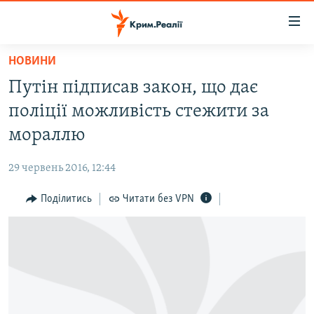
Доступність
посилання
Перейти
НОВИНИ
до
НОВИНИ
Путін підписав закон, що дає
основного
ВОДА.КРИМ
матеріалу
поліції можливість стежити за
ВІДЕО ТА ФОТО
Перейти
мораллю
до
ПОЛІТИКА
основної
29 червень 2016, 12:44
БЛОГИ
навігації
Перейти
Поділитись
Читати без VPN
ПОГЛЯД
до
ІНТЕРВ'Ю
пошуку
ВСЕ ЗА ДЕНЬ
СПЕЦПРОЕКТИ
ЯК ОБІЙТИ БЛОКУВАННЯ
ДЕПОРТАЦІЯ