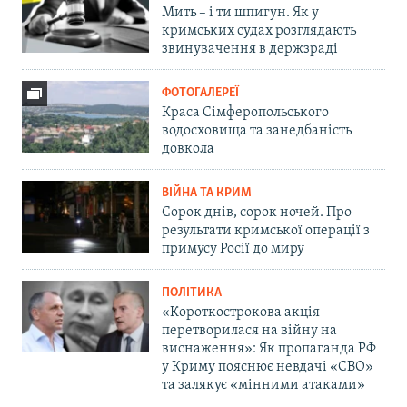
Мить – і ти шпигун. Як у
кримських судах розглядають
звинувачення в держзраді
ФОТОГАЛЕРЕЇ
Краса Сімферопольського
водосховища та занедбаність
довкола
ВІЙНА ТА КРИМ
Сорок днів, сорок ночей. Про
результати кримської операції з
примусу Росії до миру
ПОЛІТИКА
«Короткострокова акція
перетворилася на війну на
виснаження»: Як пропаганда РФ
у Криму пояснює невдачі «СВО»
та залякує «мінними атаками»