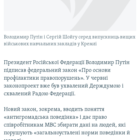
ВІДЕОУРОКИ «ELIFBE»
Русский
СВІДЧЕННЯ ОКУПАЦІЇ
Qırımtatar
УКРАЇНСЬКА ПРОБЛЕМА КРИМУ
Володимир Путін і Сергій Шойгу серед випускниць вищих
ДОЛУЧАЙСЯ!
ІНФОГРАФІКА
військових навчальних закладів у Кремлі
Президент Російської Федерації Володимир Путін
Усі сайти RFE/RL
підписав федеральний закон «Про основи
профілактики правопорушень». У червні
законопроект вже був ухвалений Держдумою і
схвалений Радою Федерації.
Новий закон, зокрема, вводить поняття
«антигромадська поведінка» і дає право
співробітникам МВС збирати дані на людей, які
порушують «загальноусталені норми поведінки й