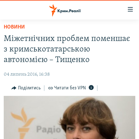
Доступність
посилання
Перейти
НОВИНИ
до
НОВИНИ
Міжетнічних проблем поменшає
основного
ВОДА.КРИМ
матеріалу
з кримськотатарською
ВІДЕО ТА ФОТО
Перейти
автономією – Тищенко
до
ПОЛІТИКА
основної
04 липень 2016, 16:38
БЛОГИ
навігації
Перейти
Поділитись
Читати без VPN
ПОГЛЯД
до
ІНТЕРВ'Ю
пошуку
ВСЕ ЗА ДЕНЬ
СПЕЦПРОЕКТИ
ЯК ОБІЙТИ БЛОКУВАННЯ
ДЕПОРТАЦІЯ