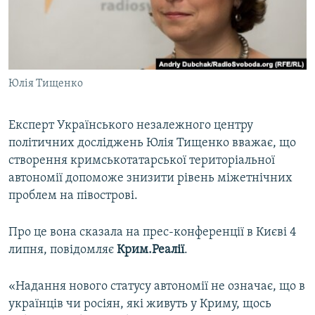
ВІДЕОУРОКИ «ELIFBE»
Русский
СВІДЧЕННЯ ОКУПАЦІЇ
Qırımtatar
УКРАЇНСЬКА ПРОБЛЕМА КРИМУ
Юлія Тищенко
ДОЛУЧАЙСЯ!
ІНФОГРАФІКА
Експерт Українського незалежного центру
політичних досліджень Юлія Тищенко вважає, що
Усі сайти RFE/RL
створення кримськотатарської територіальної
автономії допоможе знизити рівень міжетнічних
проблем на півострові.
Про це вона сказала на прес-конференції в Києві 4
липня, повідомляє
Крим.Реалії
.
«Надання нового статусу автономії не означає, що в
українців чи росіян, які живуть у Криму, щось