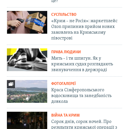
це?
СУСПІЛЬСТВО
«Крим – не Росія»: маркетплейс
Ozon припинив прийом нових
замовлень на Кримському
півострові
ПРАВА ЛЮДИНИ
Мить – і ти шпигун. Як у
кримських судах розглядають
звинувачення в держзраді
ФОТОГАЛЕРЕЇ
Краса Сімферопольського
водосховища та занедбаність
довкола
ВІЙНА ТА КРИМ
Сорок днів, сорок ночей. Про
результати кримської операції з