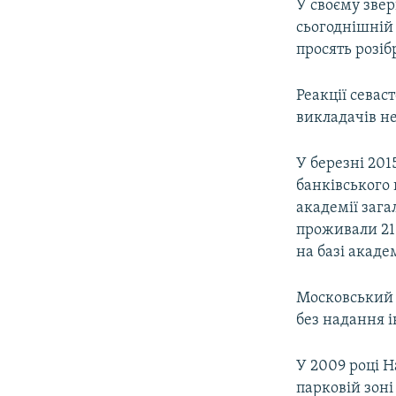
У своєму звер
сьогоднішній 
просять розіб
Реакції севас
викладачів н
У березні 20
банківського
академії заг
проживали 21 
на базі акаде
Московський 
без надання 
У 2009 році Н
парковій зоні