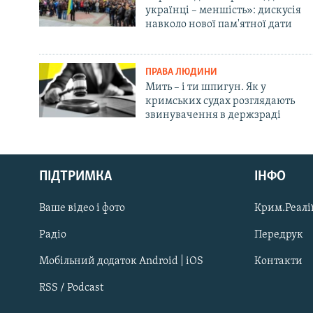
українці – меншість»: дискусія
навколо нової пам'ятної дати
ПРАВА ЛЮДИНИ
Мить – і ти шпигун. Як у
кримських судах розглядають
звинувачення в держзраді
Русский
Qırımtatar
ПІДТРИМКА
ІНФО
Ваше відео і фото
Крим.Реалії
ДОЛУЧАЙСЯ!
Радіо
Передрук
Мобільний додаток Android | iOS
Контакти
RSS / Podcast
Усі сайти RFE/RL