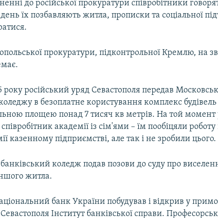
ненні до російської прокуратури співробітники говоря
день їх позбавляють житла, прописки та соціальної пі
ратися.
топольської прокуратури, підконтрольної Кремлю, на 
емає.
15 року російський уряд Севастополя передав Московсь
 коледжу в безоплатне користування комплекс будівель
альною площею понад 7 тисяч кв метрів. На той момент
співробітник академії із сім'ями – їм пообіцяли роботу
мії казенному підприємстві, але так і не зробили цього.
банківський коледж подав позови до суду про виселен
іншого житла.
аціональний банк України побудував і відкрив у прим
 Севастополя Інститут банківської справи. Професорськ