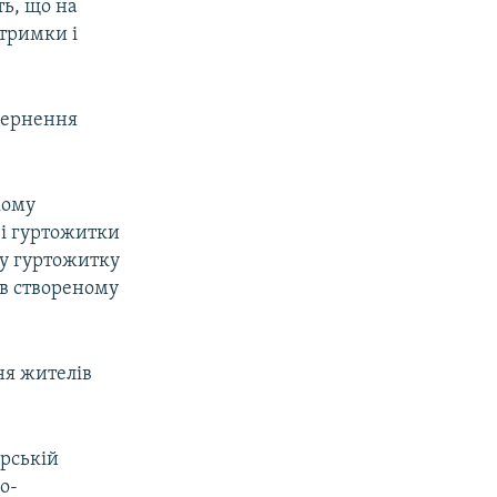
ть, що на
дтримки і
звернення
кому
 і гуртожитки
 у гуртожитку
 в створеному
ня жителів
орській
о-