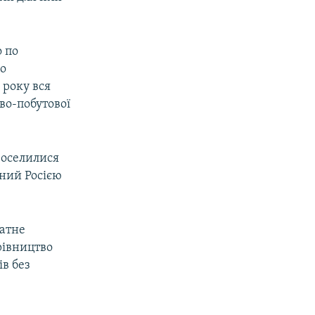
 по
го
 року вся
во-побутової
, оселилися
аний Росією
латне
рівництво
в без