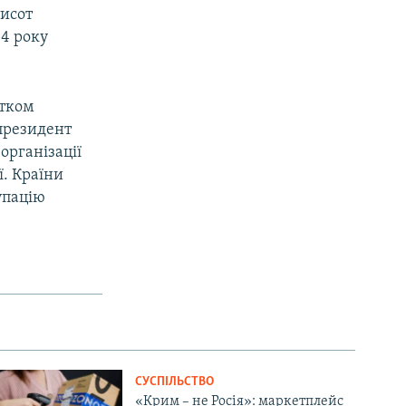
тисот
14 року
атком
 президент
організації
ї. Країни
упацію
СУСПІЛЬСТВО
«Крим – не Росія»: маркетплейс