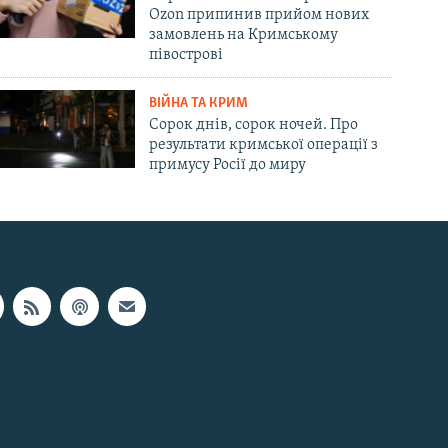
Ozon припинив прийом нових
замовлень на Кримському
півострові
ВІЙНА ТА КРИМ
Сорок днів, сорок ночей. Про
результати кримської операції з
примусу Росії до миру