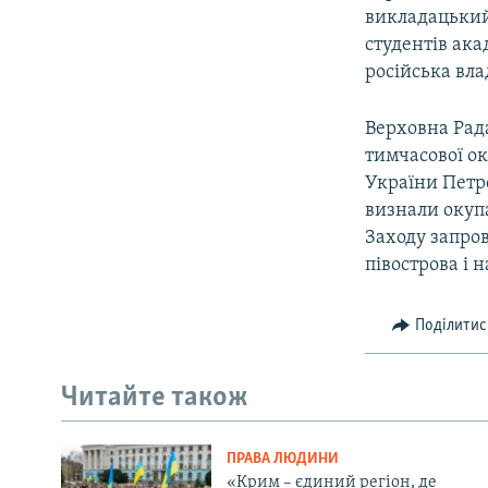
викладацький 
студентів ака
російська вл
Верховна Рада
тимчасової ок
України Петр
визнали окупа
Заходу запро
півострова і 
Поділитис
Читайте також
ПРАВА ЛЮДИНИ
«Крим – єдиний регіон, де