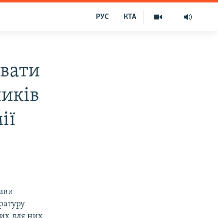
РУС
КТА
увати
ників
ії
рави
ратуру
них для них