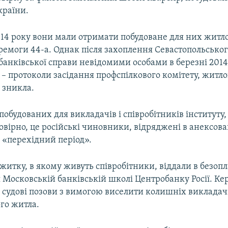
раїни.
014 року вони мали отримати побудоване для них житло
ремоги 44-а. Однак після захоплення Севастопольсько
банківської справи невідомими особами в березні 2014
– протоколи засідання профспілкового комітету, житло
– зникла.
побудованих для викладачів і співробітників інституту
овірно, це російські чиновники, відряджені в анексов
 «перехідний період».
житку, в якому живуть співробітники, віддали в безоп
 Московській банківській школі Центробанку Росії. Ке
 судові позови з вимогою виселити колишніх викладачі
го житла.