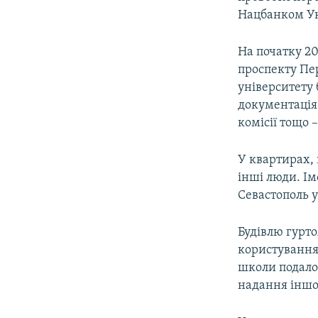
ВІДЕОУРОКИ «ELIFBE»
Нацбанком Ук
СВІДЧЕННЯ ОКУПАЦІЇ
На початку 2
УКРАЇНСЬКА ПРОБЛЕМА КРИМУ
проспекту Пе
ІНФОГРАФІКА
університету 
документація 
комісії тощо 
У квартирах, 
інші люди. Ім
Севастополь у
Будівлю гурто
користування
школи подало
надання іншо