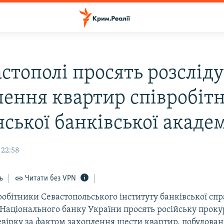
астополі просять розслід
лення квартир співробіт
ської банківської академ
 22:58
ь
Читати без VPN
обітники Севастопольського інституту банківської сп
 Національного банку України просять російську проку
евірку за фактом захоплення шести квартир, побудова