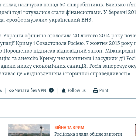
склад налічував понад 50 співробітників. Близько п'я
демії тоді готувалися стати фінансистами. У березні 20
ада «розформували» український ВНЗ.
 України офіційно оголосила 20 лютого 2014 року поч
упації Криму і Севастополя Росією. 7 жовтня 2015 року
о Порошенко підписав відповідний закон. Міжнародні 
цію та анексію Криму незаконними і засудили дії Росі
вадили низку економічних санкцій. Росія заперечує ок
називає це «відновленням історичної справедливості».
ь
Читати без VPN
Follow us
Print
ВІЙНА ТА КРИМ
Російська влада обіцяє закрити