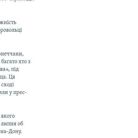
жність
бровольці
онеччани,
 багато хто з
ва», під
ща. Ця
 сході
или у прес-
 якого
 липня об
-на-Дону.