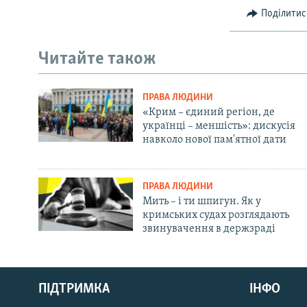
Поділитис
Читайте також
ПРАВА ЛЮДИНИ
«Крим – єдиний регіон, де
українці – меншість»: дискусія
навколо нової пам'ятної дати
ПРАВА ЛЮДИНИ
Мить – і ти шпигун. Як у
кримських судах розглядають
звинувачення в держзраді
Русский
Qırımtatar
ПІДТРИМКА
ІНФО