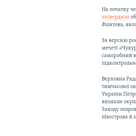
На початку ч
затвердила
об
Філатова, яко
За версією ро
мечеті «Чукур
саморобний ви
підконтрольно
Верховна Рада
тимчасової ок
України Петр
визнали окупа
Заходу запро
півострова й 