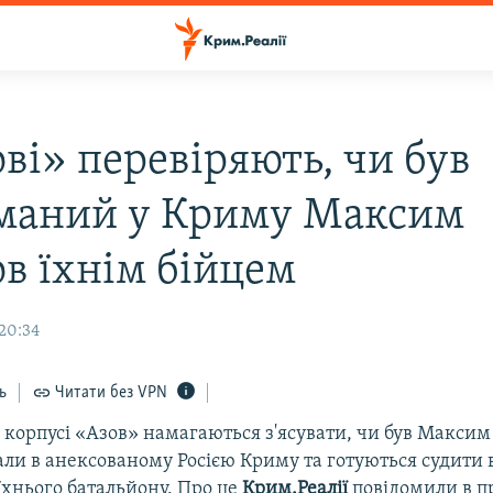
ві» перевіряють, чи був
маний у Криму Максим
ов їхнім бійцем
 20:34
ь
Читати без VPN
корпусі «Азов» намагаються з'ясувати, чи був Максим 
ли в анексованому Росією Криму та готуються судити в
їхнього батальйону. Про це
Крим.Реалії
повідомили в п