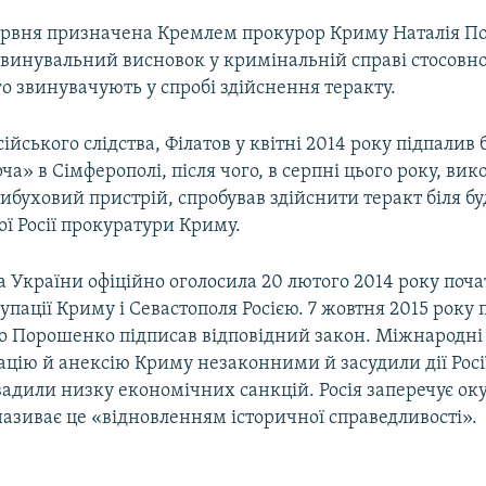
ервня призначена Кремлем прокурор Криму Наталія П
винувальний висновок у кримінальній справі стосов
го звинувачують у спробі здійснення теракту.
сійського слідства, Філатов у квітні 2014 року підпалив
ча» в Сімферополі, після чого, в серпні цього року, ви
буховий пристрій, спробував здійснити теракт біля бу
ї Росії прокуратури Криму.
 України офіційно оголосила 20 лютого 2014 року поч
упації Криму і Севастополя Росією. 7 жовтня 2015 року
о Порошенко підписав відповідний закон. Міжнародні 
цію й анексію Криму незаконними й засудили дії Росі
вадили низку економічних санкцій. Росія заперечує ок
називає це «відновленням історичної справедливості».