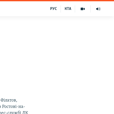
РУС
КТА
Філатов,
 Ростові-на-
рес-службі ДК