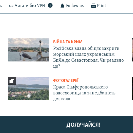
ь
Читати без VPN
Follow us
Print
ВІЙНА ТА КРИМ
Російська влада обіцяє закрити
морський шлях українським
БпЛА до Севастополя. Чи реально
це?
ФОТОГАЛЕРЕЇ
Краса Сімферопольського
водосховища та занедбаність
довкола
ДОЛУЧАЙСЯ!