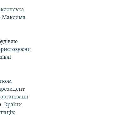
оклонська
но Максима
 будівлю
користовуючи
дівлі
атком
 президент
організації
ї. Країни
упацію