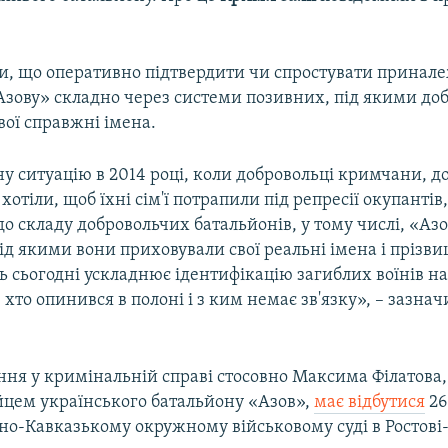
и, що оперативно підтвердити чи спростувати принале
Азову» складно через системи позивних, під якими до
ої справжні імена.
у ситуацію в 2014 році, коли добровольці кримчани, д
отіли, щоб їхні сім'ї потрапили під репресії окупантів,
о складу добровольчих батальйонів, у тому числі, «Азо
д якими вони приховували свої реальні імена і прізви
ь сьогодні ускладнює ідентифікацію загиблих воїнів на
, хто опинився в полоні і з ким немає зв'язку», – зазнач
ння у кримінальній справі стосовно Максима Філатова,
йцем українського батальйону «Азов»,
має відбутися
26
чно-Кавказькому окружному військовому суді в Ростові