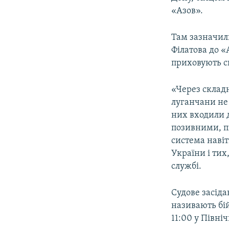
ВІДЕОУРОКИ «ELIFBE»
«Азов».
СВІДЧЕННЯ ОКУПАЦІЇ
Там зазначил
УКРАЇНСЬКА ПРОБЛЕМА КРИМУ
Філатова до «
ІНФОГРАФІКА
приховують св
«Через складн
луганчани не х
них входили д
позивними, пі
система навіт
України і тих
службі.
Судове засіда
називають бі
11:00 у Півні