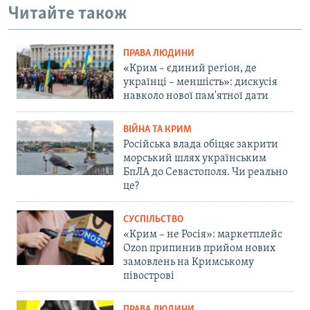
Читайте також
ПРАВА ЛЮДИНИ
«Крим – єдиний регіон, де
українці – меншість»: дискусія
навколо нової пам'ятної дати
ВІЙНА ТА КРИМ
Російська влада обіцяє закрити
морський шлях українським
БпЛА до Севастополя. Чи реально
це?
СУСПІЛЬСТВО
«Крим – не Росія»: маркетплейс
Ozon припинив прийом нових
замовлень на Кримському
півострові
ПРАВА ЛЮДИНИ