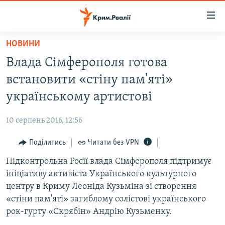
Доступність
посилання
Перейти
НОВИНИ
до
НОВИНИ
Влада Сімферополя готова
основного
ВОДА.КРИМ
матеріалу
встановити «стіну пам'яті»
ВІДЕО ТА ФОТО
Перейти
українському артистові
до
ПОЛІТИКА
основної
10 серпень 2016, 12:56
БЛОГИ
навігації
Перейти
Поділитись
Читати без VPN
ПОГЛЯД
до
Підконтрольна Росії влада Сімферополя підтримує
ІНТЕРВ'Ю
пошуку
ініціативу активіста Українського культурного
ВСЕ ЗА ДЕНЬ
центру в Криму Леоніда Кузьміна зі створення
СПЕЦПРОЕКТИ
«стіни пам'яті» загиблому солістові українського
рок-гурту «Скрябін» Андрію Кузьменку.
ЯК ОБІЙТИ БЛОКУВАННЯ
ДЕПОРТАЦІЯ