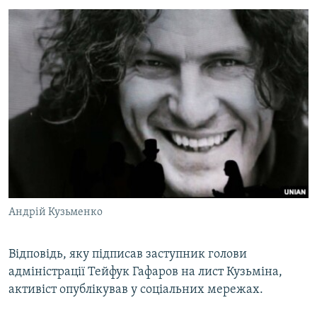
ВІДЕОУРОКИ «ELIFBE»
Русский
СВІДЧЕННЯ ОКУПАЦІЇ
Qırımtatar
УКРАЇНСЬКА ПРОБЛЕМА КРИМУ
ДОЛУЧАЙСЯ!
ІНФОГРАФІКА
Усі сайти RFE/RL
Андрій Кузьменко
Відповідь, яку підписав заступник голови
адміністрації Тейфук Гафаров на лист Кузьміна,
активіст опублікував у соціальних мережах.