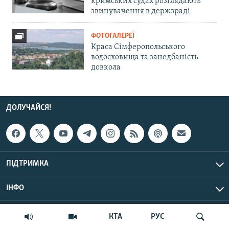
кримських судах розглядають
звинувачення в держзраді
ФОТОГАЛЕРЕЇ
Краса Сімферопольського
водосховища та занедбаність
довкола
ДОЛУЧАЙСЯ!
ПІДТРИМКА
ІНФО
© Крим.Реалії, 2026 | Усі права застережено.
КТА
РУС