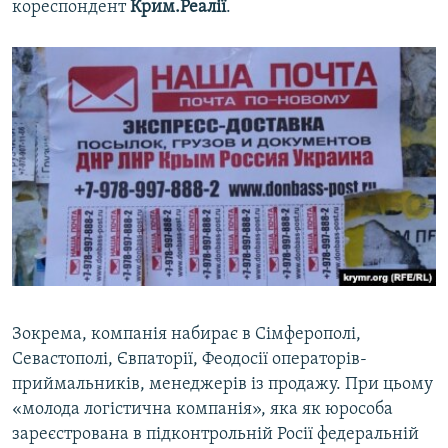
кореспондент
Крим.Реалії
.
ВІДЕОУРОКИ «ELIFBE»
Русский
СВІДЧЕННЯ ОКУПАЦІЇ
Qırımtatar
УКРАЇНСЬКА ПРОБЛЕМА КРИМУ
ДОЛУЧАЙСЯ!
ІНФОГРАФІКА
Усі сайти RFE/RL
Зокрема, компанія набирає в Сімферополі,
Севастополі, Євпаторії, Феодосії операторів-
приймальників, менеджерів із продажу. При цьому
«молода логістична компанія», яка як юрособа
зареєстрована в підконтрольній Росії федеральній