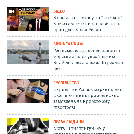
ВІДЕО
Блокада без сухопутної операції:
Крим сам себе не заправить і не
прогодує | Крим.Реалії
ВІЙНА ТА КРИМ
Російська влада обіцяє закрити
морський шлях українським
БпЛА до Севастополя. Чи реально
це?
СУСПІЛЬСТВО
«Крим – не Росія»: маркетплейс
Ozon припинив прийом нових
замовлень на Кримському
півострові
ПРАВА ЛЮДИНИ
Мить – і ти шпигун. Як у