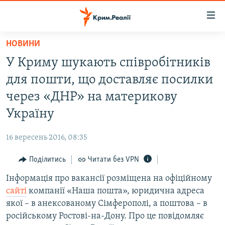
Доступність
посилання
Перейти
НОВИНИ
до
НОВИНИ
У Криму шукають співробітників
основного
ВОДА.КРИМ
матеріалу
для пошти, що доставляє посилки
ВІДЕО ТА ФОТО
Перейти
через «ДНР» на материкову
до
ПОЛІТИКА
Україну
основної
БЛОГИ
навігації
16 вересень 2016, 08:35
Перейти
ПОГЛЯД
до
Поділитись
Читати без VPN
ІНТЕРВ'Ю
пошуку
Інформація про вакансії розміщена на офіційному
ВСЕ ЗА ДЕНЬ
сайті
компанії «Наша пошта», юридична адреса
СПЕЦПРОЕКТИ
якої – в анексованому Сімферополі, а поштова – в
російському Ростові-на-Дону. Про це повідомляє
ЯК ОБІЙТИ БЛОКУВАННЯ
ДЕПОРТАЦІЯ