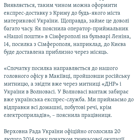
Виявляється, таким чином можна оформити
експрес-доставку з Криму до будь-якого міста
материкової України. Щоправда, займе це доволі
багато часу. Як пояснила оператор-приймальник
«Нашої пошти» в Сімферополі на бульварі Леніна,
14, посилка з Сімферополя, наприклад, до Києва
буде доставлена приблизно через місяць.
«Спочатку посилка направляється до нашого
головного офісу в Макіївці, пройшовши російську
митницю, а звідти вже через митниці «ДНР» і
України в Волновасі. У Волновасі вантаж забирає
вже українська експрес-служба. Ми приймаємо до
відправки всі домашні, побутові речі, крім
електроприладів», – пояснила працівниця.
Верховна Рада України офіційно оголосила 20
лютого 2014 року початком тимчасової окупації