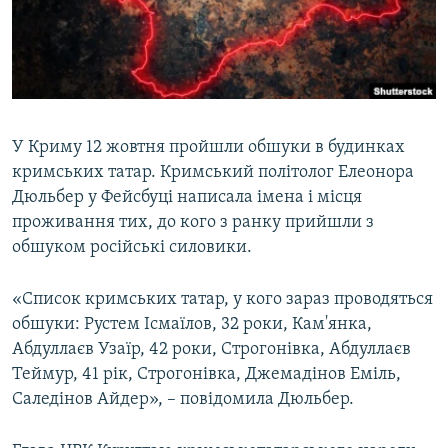
ВІДЕОУРОКИ «ELIFBE»
Русский
СВІДЧЕННЯ ОКУПАЦІЇ
Qırımtatar
УКРАЇНСЬКА ПРОБЛЕМА КРИМУ
ДОЛУЧАЙСЯ!
ІНФОГРАФІКА
У Криму 12 жовтня пройшли обшуки в будинках
кримських татар. Кримський політолог Елеонора
Дюльбер у Фейсбуці написала імена і місця
Усі сайти RFE/RL
проживання тих, до кого з ранку прийшли з
обшуком російські силовики.
«Список кримських татар, у кого зараз проводяться
обшуки: Рустем Ісмаїлов, 32 роки, Кам'янка,
Абдуллаєв Узаїр, 42 роки, Строгонівка, Абдуллаєв
Теймур, 41 рік, Строгонівка, Джемадінов Еміль,
Саледінов Айдер», – повідомила Дюльбер.