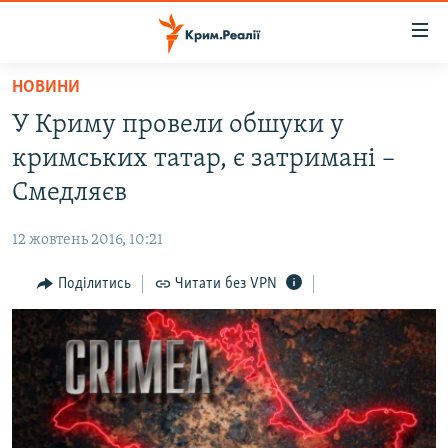
Доступність
посилання
Перейти
НОВИНИ
до
НОВИНИ
У Криму провели обшуки у
основного
ВОДА.КРИМ
матеріалу
кримських татар, є затримані –
ВІДЕО ТА ФОТО
Перейти
Смедляєв
до
ПОЛІТИКА
основної
12 жовтень 2016, 10:21
БЛОГИ
навігації
Перейти
Поділитись
Читати без VPN
ПОГЛЯД
до
ІНТЕРВ'Ю
пошуку
ВСЕ ЗА ДЕНЬ
СПЕЦПРОЕКТИ
ЯК ОБІЙТИ БЛОКУВАННЯ
ДЕПОРТАЦІЯ