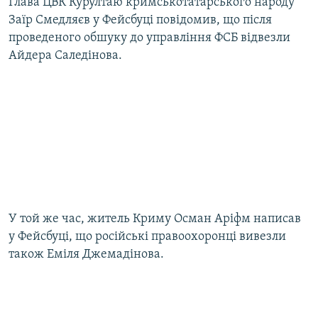
Глава ЦВК Курултаю кримськотатарського народу
Заїр Смедляєв у Фейсбуці повідомив, що після
проведеного обшуку до управління ФСБ відвезли
Айдера Саледінова.
У той же час, житель Криму Осман Аріфм написав
у Фейсбуці, що російські правоохоронці вивезли
також Еміля Джемадінова.