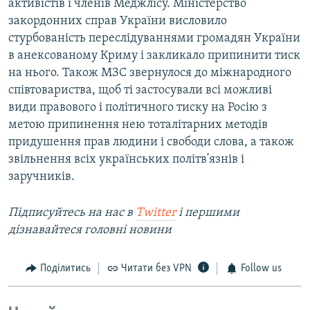
активістів і членів Меджлісу. Міністерство
закордонних справ України висловило
стурбованість переслідуваннями громадян України
в анексованому Криму і закликало припинити тиск
на нього. Також МЗС звернулося до міжнародного
співтовариства, щоб ті застосували всі можливі
види правового і політичного тиску на Росію з
метою припинення нею тоталітарних методів
придушення прав людини і свободи слова, а також
звільнення всіх українських політв'язнів і
заручників.
Підписуйтесь на наc в
Twitter
і першими
дізнавайтеся головні новини
Поділитись
Читати без VPN
Follow us