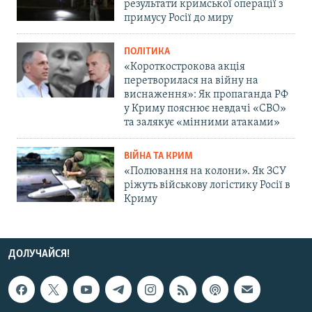
результати кримської операції з
примусу Росії до миру
ПОЛІТИКА
«Короткострокова акція
перетворилася на війну на
виснаження»: Як пропаганда РФ
у Криму пояснює невдачі «СВО»
та залякує «мінними атаками»
ВІЙНА ТА КРИМ
«Полювання на колони». Як ЗСУ
ріжуть військову логістику Росії в
Криму
ДОЛУЧАЙСЯ!