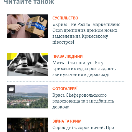
Читайте також
СУСПІЛЬСТВО
«Крим – не Росія»: маркетплейс
Ozon припинив прийом нових
замовлень на Кримському
півострові
ПРАВА ЛЮДИНИ
Мить – і ти шпигун. Як у
кримських судах розглядають
звинувачення в держзраді
ФОТОГАЛЕРЕЇ
Краса Сімферопольського
водосховища та занедбаність
довкола
ВІЙНА ТА КРИМ
Сорок днів, сорок ночей. Про