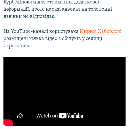
Курбедіновим для отримання додаткової
інформації, проте наразі адвокат на телефонні
дзвінки не відповідає.
На YouTube-каналі користувача
К'ирим Хаберлер
і
розміщені кілька відео з обшуків у селищі
Строгонівка.