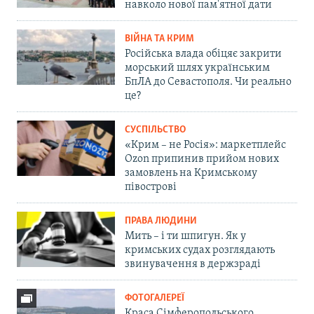
навколо нової пам'ятної дати
ВІЙНА ТА КРИМ
Російська влада обіцяє закрити
морський шлях українським
БпЛА до Севастополя. Чи реально
це?
СУСПІЛЬСТВО
«Крим – не Росія»: маркетплейс
Ozon припинив прийом нових
замовлень на Кримському
півострові
ПРАВА ЛЮДИНИ
Мить – і ти шпигун. Як у
кримських судах розглядають
звинувачення в держзраді
ФОТОГАЛЕРЕЇ
Краса Сімферопольського