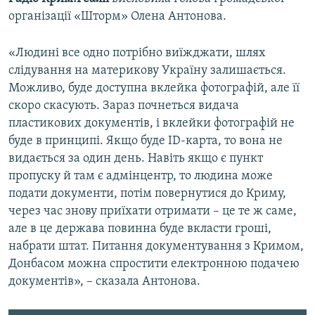
ВІДЕОУРОКИ «ELIFBE»
організації «Шторм» Олена Антонова.
Русский
СВІДЧЕННЯ ОКУПАЦІЇ
Qırımtatar
«Людині все одно потрібно виїжджати, шлях
УКРАЇНСЬКА ПРОБЛЕМА КРИМУ
слідування на материкову Україну залишається.
Можливо, буде доступна вклейка фотографій, але її
ДОЛУЧАЙСЯ!
ІНФОГРАФІКА
скоро скасують. Зараз почнеться видача
пластикових документів, і вклейки фотографій не
буде в принципі. Якщо буде ID-карта, то вона не
Усі сайти RFE/RL
видається за один день. Навіть якщо є пункт
пропуску й там є адмінцентр, то людина може
подати документи, потім повернутися до Криму,
через час знову приїхати отримати – це те ж саме,
але в це держава повинна буде вкласти гроші,
набрати штат. Питання документування з Кримом,
Донбасом можна спростити електронною подачею
документів», – сказала Антонова.