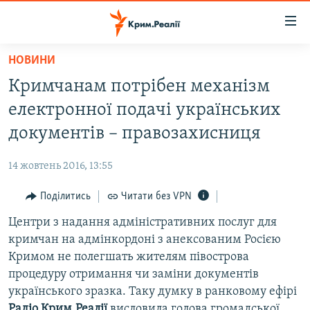
Доступність
посилання
Перейти
НОВИНИ
до
НОВИНИ
Кримчанам потрібен механізм
основного
ВОДА.КРИМ
матеріалу
електронної подачі українських
ВІДЕО ТА ФОТО
Перейти
документів – правозахисниця
до
ПОЛІТИКА
основної
14 жовтень 2016, 13:55
БЛОГИ
навігації
Перейти
Поділитись
Читати без VPN
ПОГЛЯД
до
Центри з надання адміністративних послуг для
ІНТЕРВ'Ю
пошуку
кримчан на адмінкордоні з анексованим Росією
ВСЕ ЗА ДЕНЬ
Кримом не полегшать жителям півострова
СПЕЦПРОЕКТИ
процедуру отримання чи заміни документів
українського зразка. Таку думку в ранковому ефірі
ЯК ОБІЙТИ БЛОКУВАННЯ
ДЕПОРТАЦІЯ
Радіо Крим.Реалії
висловила голова громадської