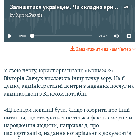
Залишатися українцем. Чи складно кримчанам оформлювати документи на материку
by
Крим.Реалії
No media source currently available
0:00
21:47
Завантажити на комп'ютер
У свою чергу, юрист організації «КримSOS»
Вікторія Савчук висловила іншу точку зору. На її
думку, адміністративні центри з надання послуг на
адмінкордоні з Кримом потрібні.
«Ці центри повинні бути. Якщо говорити про інші
питання, що стосуються не тільки фактів смерті чи
народження людини, наприклад, про
паспортизацію, надання нотаріальних документів,