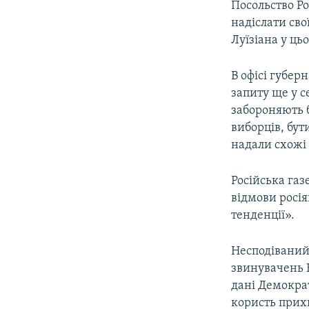
Посольство Р
надіслати сво
Луїзіана у ць
В офісі губе
запиту ще у с
забороняють б
виборців, бут
надали схожі
Російська газ
відмови росі
тенденції».
Несподіваний 
звинувачень В
дані Демократ
користь прих