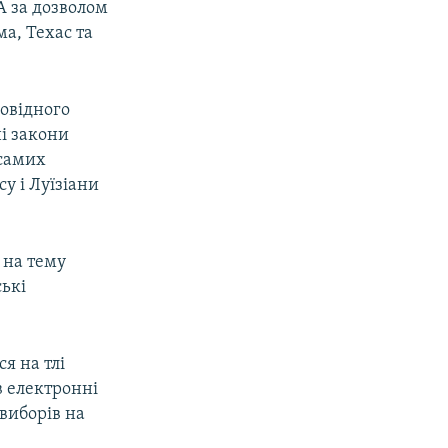
А за дозволом
ма, Техас та
овідного
ні закони
 самих
у і Луїзіани
 на тему
ькі
я на тлі
в електронні
 виборів на