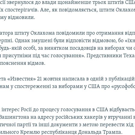
осії звернулося до влади щонайменше трьох штатів СШ
їх спостерігачів. Але, як повідомляється, штати Оклахо
ому відмовили.
рнатора штату Оклахома повідомили про отримання відп
ерпні. Однак змушені були відповісти відмовою, бо «їх
удь-якій особі, за винятком посадовців на виборах чи
и присутніми під час голосування». Представники Техас
 пояснення відмов.
ета «Известия» 21 жовтня написала в одній з публікацій
янам у спостереженні за виборами у США про «русофобс
інтерес Росії до процесу голосування в США відбуваєтьс
ашингтона на адресу російських хакерів у втручанні 
ичної партії та інші документи з метою перевести хід
ильного Кремлю республіканця Дональда Трампа.