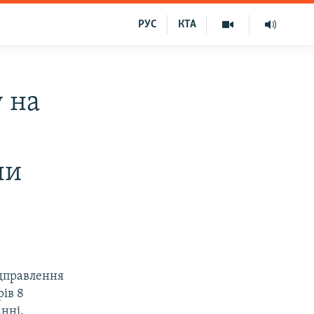
РУС
КТА
 на
ли
ідправлення
рів 8
нні.