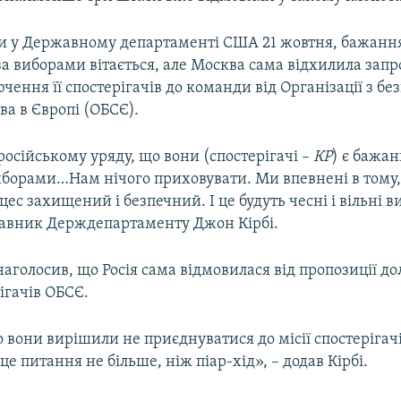
и у Державному департаменті США 21 жовтня, бажання
за виборами вітається, але Москва сама відхилила зап
ення її спостерігачів до команди від Організації з без
ва в Європі (ОБСЄ).
осійському уряду, що вони (спостерігачі –
КР
) є бажан
борами…Нам нічого приховувати. Ми впевнені в тому
ес захищений і безпечний. І це будуть чесні і вільні в
тавник Держдепартаменту Джон Кірбі.
наголосив, що Росія сама відмовилася від пропозиції д
ігачів ОБСЄ.
о вони вирішили не приєднуватися до місії спостерігач
це питання не більше, ніж піар-хід», – додав Кірбі.