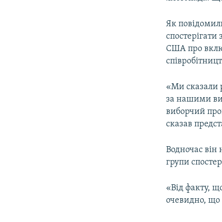
ВІДЕОУРОКИ «ELIFBE»
СВІДЧЕННЯ ОКУПАЦІЇ
Як повідомил
спостерігати 
УКРАЇНСЬКА ПРОБЛЕМА КРИМУ
США про включ
ІНФОГРАФІКА
співробітницт
«Ми сказали р
за нашими ви
виборчий проц
сказав предс
Водночас він 
групи спостер
«Від факту, щ
очевидно, що 