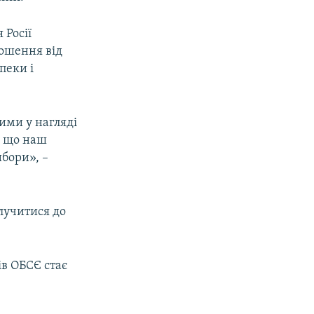
 Росії
рошення від
пеки і
ими у нагляді
, що наш
ибори», –
олучитися до
ів ОБСЄ стає