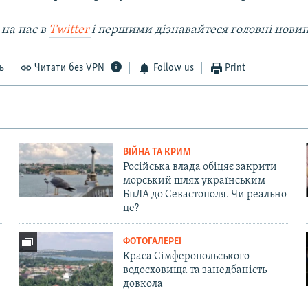
 на наc в
Twitter
і першими дізнавайтеся головні нови
ь
Читати без VPN
Follow us
Print
ВІЙНА ТА КРИМ
Російська влада обіцяє закрити
морський шлях українським
БпЛА до Севастополя. Чи реально
це?
ФОТОГАЛЕРЕЇ
Краса Сімферопольського
водосховища та занедбаність
довкола