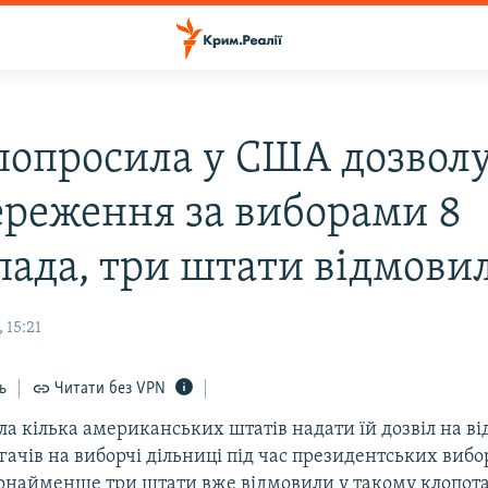
 попросила у США дозволу
ереження за виборами 8
пада, три штати відмови
 15:21
ь
Читати без VPN
ла кілька американських штатів надати їй дозвіл на в
ігачів на виборчі дільниці під час президентських вибо
онайменше три штати вже відмовили у такому клопота