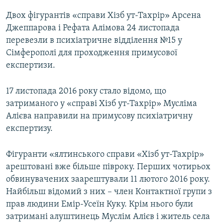
Двох фігурантів «справи Хізб ут-Тахрір» Арсена
Джеппарова і Рефата Алімова 24 листопада
перевезли в психіатричне відділення №15 у
Сімферополі для проходження примусової
експертизи.
17 листопада 2016 року стало відомо, що
затриманого у «справі Хізб ут-Тахрір» Мусліма
Алієва направили на примусову психіатричну
експертизу.
Фігуранти «ялтинського справи «Хізб ут-Тахрір»
арештовані вже більше півроку. Перших чотирьох
обвинувачених заарештували 11 лютого 2016 року.
Найбільш відомий з них – член Контактної групи з
прав людини Емір-Усеїн Куку. Крім нього були
затримані алуштинець Муслім Алієв і житель села