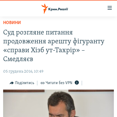
Доступність
посилання
Перейти
НОВИНИ
до
НОВИНИ
Суд розгляне питання
основного
ВОДА.КРИМ
матеріалу
продовження арешту фігуранту
ВІДЕО ТА ФОТО
Перейти
«справи Хізб ут-Тахрір» –
до
ПОЛІТИКА
Смедляєв
основної
БЛОГИ
навігації
05 грудень 2016, 10:49
Перейти
ПОГЛЯД
до
Поділитись
Читати без VPN
ІНТЕРВ'Ю
пошуку
ВСЕ ЗА ДЕНЬ
СПЕЦПРОЕКТИ
ЯК ОБІЙТИ БЛОКУВАННЯ
ДЕПОРТАЦІЯ