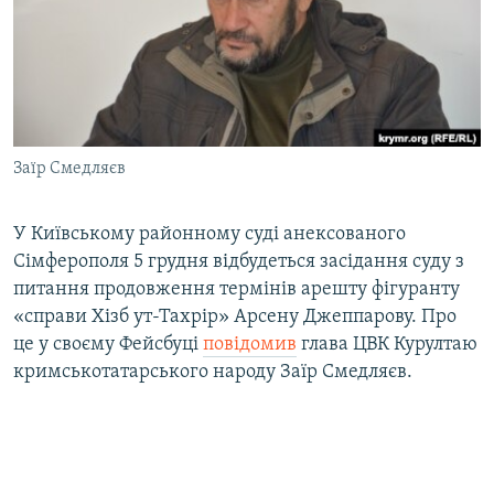
ВІДЕОУРОКИ «ELIFBE»
Русский
СВІДЧЕННЯ ОКУПАЦІЇ
Qırımtatar
УКРАЇНСЬКА ПРОБЛЕМА КРИМУ
ДОЛУЧАЙСЯ!
ІНФОГРАФІКА
Заїр Смедляєв
У Київському районному суді анексованого
Усі сайти RFE/RL
Сімферополя 5 грудня відбудеться засідання суду з
питання продовження термінів арешту фігуранту
«справи Хізб ут-Тахрір» Арсену Джеппарову. Про
це у своєму Фейсбуці
повідомив
глава ЦВК Курултаю
кримськотатарського народу Заїр Смедляєв.