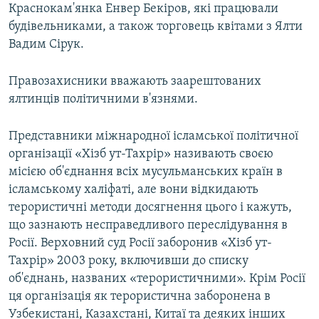
Краснокам'янка Енвер Бекіров, які працювали
будівельниками, а також торговець квітами з Ялти
Вадим Сірук.
Правозахисники вважають заарештованих
ялтинців політичними в'язнями.
Представники міжнародної ісламської політичної
організації «Хізб ут-Тахрір» називають своєю
місією об'єднання всіх мусульманських країн в
ісламському халіфаті, але вони відкидають
терористичні методи досягнення цього і кажуть,
що зазнають несправедливого переслідування в
Росії. Верховний суд Росії заборонив «Хізб ут-
Тахрір» 2003 року, включивши до списку
об'єднань, названих «терористичними». Крім Росії
ця організація як терористична заборонена в
Узбекистані, Казахстані, Китаї та деяких інших