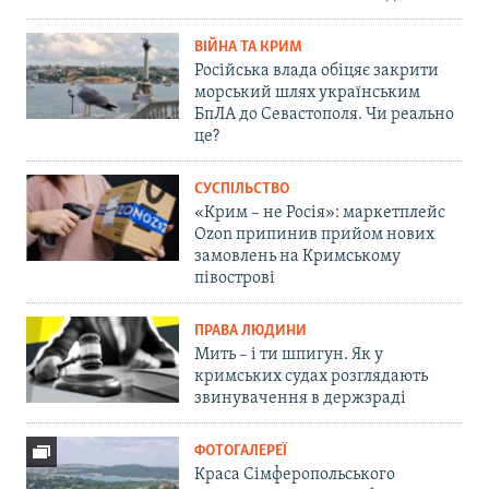
ВІЙНА ТА КРИМ
Російська влада обіцяє закрити
морський шлях українським
БпЛА до Севастополя. Чи реально
це?
СУСПІЛЬСТВО
«Крим – не Росія»: маркетплейс
Ozon припинив прийом нових
замовлень на Кримському
півострові
ПРАВА ЛЮДИНИ
Мить – і ти шпигун. Як у
кримських судах розглядають
звинувачення в держзраді
ФОТОГАЛЕРЕЇ
Краса Сімферопольського