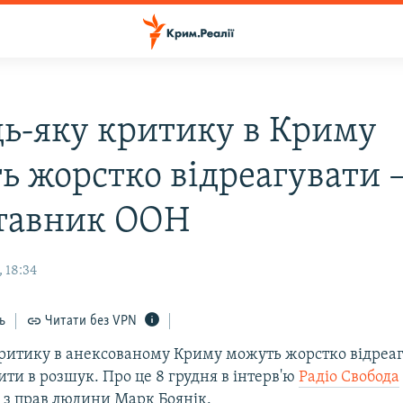
дь-яку критику в Криму
ь жорстко відреагувати 
тавник ООН
 18:34
ь
Читати без VPN
критику в анексованому Криму можуть жорстко відреаг
ти в розшук. Про це 8 грудня в інтерв'ю
Радіо Свобода
 з прав людини Марк Боянік.