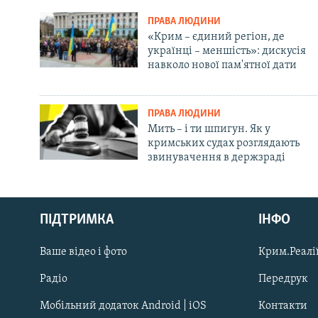
ПРАВА ЛЮДИНИ
«Крим – єдиний регіон, де
українці – меншість»: дискусія
навколо нової пам'ятної дати
ПРАВА ЛЮДИНИ
Мить – і ти шпигун. Як у
кримських судах розглядають
звинувачення в держзраді
Русский
Qırımtatar
ПІДТРИМКА
ІНФО
Ваше відео і фото
Крим.Реалії
ДОЛУЧАЙСЯ!
Радіо
Передрук
Мобільний додаток Android | iOS
Контакти