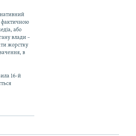
ернативний
ся фактичною
едіа, або
гану влади –
ати жорстку
вачення, в
вила 16-й
ється