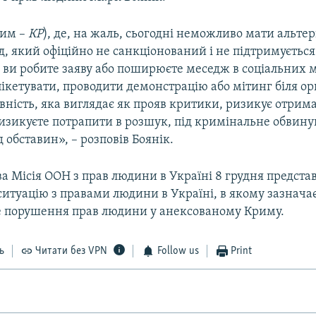
рим –
КР
), де, на жаль, сьогодні неможливо мати альт
д, який офіційно не санкціонований і не підтримуєть
ви робите заяву або поширюєте меседж в соціальних м
ікетувати, проводити демонстрацію або мітинг біля ор
вність, яка виглядає як прояв критики, ризикує отрим
ризикуєте потрапити в розшук, під кримінальне обвину
д обставин», – розповів Боянік.
 Місія ООН з прав людини в Україні 8 грудня предста
ситуацію з правами людини в Україні, в якому зазнача
 порушення прав людини у анексованому Криму.
ь
Читати без VPN
Follow us
Print