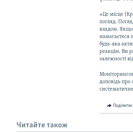
ВІДЕОУРОКИ «ELIFBE»
СВІДЧЕННЯ ОКУПАЦІЇ
«Це місце (К
погляд. Погля
УКРАЇНСЬКА ПРОБЛЕМА КРИМУ
владою. Якщо 
ІНФОГРАФІКА
намагаєтеся п
будь-яка акти
реакцію. Ви 
залежності ві
Моніторингова
доповідь про 
систематичне
Поділитис
Читайте також