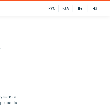
РУС
КТА
–
увати: є
розповів