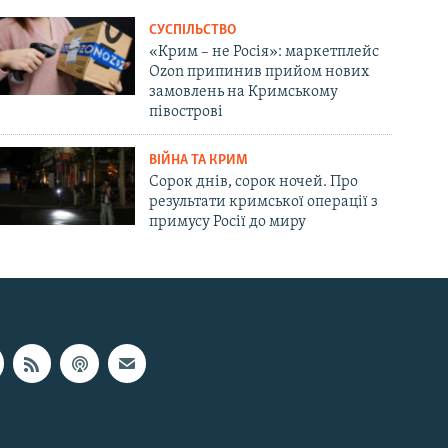
СУСПІЛЬСТВО
«Крим – не Росія»: маркетплейс
Ozon припинив прийом нових
замовлень на Кримському
півострові
ВІЙНА ТА КРИМ
Сорок днів, сорок ночей. Про
результати кримської операції з
примусу Росії до миру