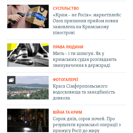
СУСПІЛЬСТВО
«Крим – не Росія»: маркетплейс
Ozon припинив прийом нових
замовлень на Кримському
півострові
ПРАВА ЛЮДИНИ
Мить – і ти шпигун. Як у
кримських судах розглядають
звинувачення в держзраді
ФОТОГАЛЕРЕЇ
Краса Сімферопольського
водосховища та занедбаність
довкола
ВІЙНА ТА КРИМ
Сорок днів, сорок ночей. Про
результати кримської операції з
примусу Росії до миру