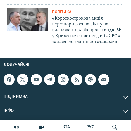
ПОЛІТИКА
«Короткострокова акція
перетворилася на війну на
виснаження»: Як пропаганда РФ
у Криму пояснює невдачі «СВО»
та залякує «мінними атаками»
ДОЛУЧАЙСЯ!
ПІДТРИМКА
ІНФО
© Крим.Реалії, 2026 | Усі права застережено.
КТА
РУС