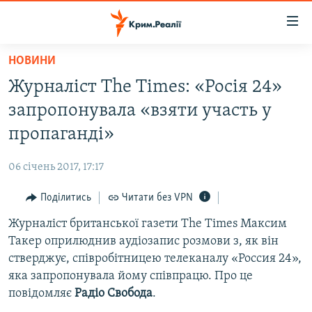
Доступність
посилання
Перейти
НОВИНИ
до
НОВИНИ
Журналіст The Times: «Росія 24»
основного
ВОДА.КРИМ
матеріалу
запропонувала «взяти участь у
ВІДЕО ТА ФОТО
Перейти
пропаганді»
до
ПОЛІТИКА
основної
06 січень 2017, 17:17
БЛОГИ
навігації
Перейти
Поділитись
Читати без VPN
ПОГЛЯД
до
Журналіст британської газети The Times Максим
ІНТЕРВ'Ю
пошуку
Такер оприлюднив аудіозапис розмови з, як він
ВСЕ ЗА ДЕНЬ
стверджує, співробітницею телеканалу «Россия 24»,
СПЕЦПРОЕКТИ
яка запропонувала йому співпрацю. Про це
повідомляє
Радіо Свобода
.
ЯК ОБІЙТИ БЛОКУВАННЯ
ДЕПОРТАЦІЯ