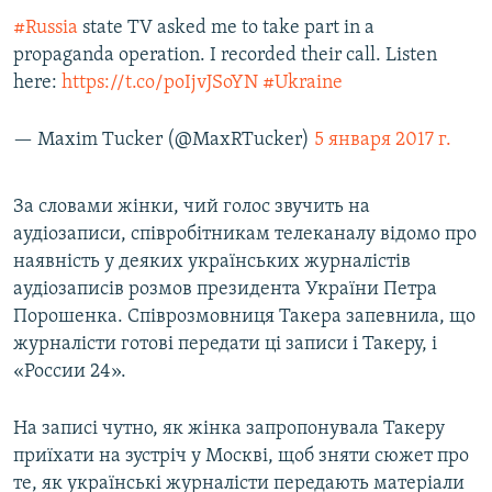
ВІДЕОУРОКИ «ELIFBE»
#Russia
state TV asked me to take part in a
Русский
propaganda operation. I recorded their call. Listen
СВІДЧЕННЯ ОКУПАЦІЇ
Qırımtatar
here:
https://t.co/poIjvJSoYN
#Ukraine
УКРАЇНСЬКА ПРОБЛЕМА КРИМУ
ДОЛУЧАЙСЯ!
— Maxim Tucker (@MaxRTucker)
5 января 2017 г.
ІНФОГРАФІКА
За словами жінки, чий голос звучить на
аудіозаписи, співробітникам телеканалу відомо про
Усі сайти RFE/RL
наявність у деяких українських журналістів
аудіозаписів розмов президента України Петра
Порошенка. Співрозмовниця Такера запевнила, що
журналісти готові передати ці записи і Такеру, і
«России 24».
На записі чутно, як жінка запропонувала Такеру
приїхати на зустріч у Москві, щоб зняти сюжет про
те, як українські журналісти передають матеріали