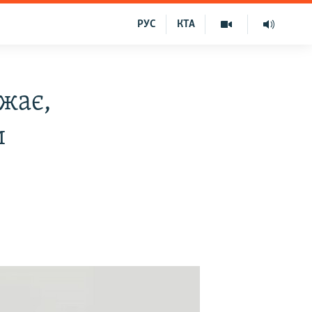
РУС
КТА
жає,
и