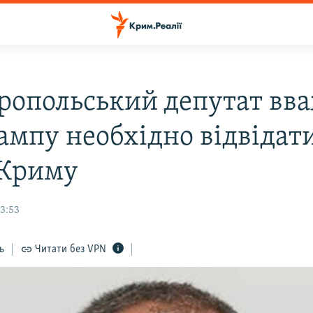
ропольський депутат вва
ампу необхідно відвідат
 Криму
13:53
ь
Читати без VPN