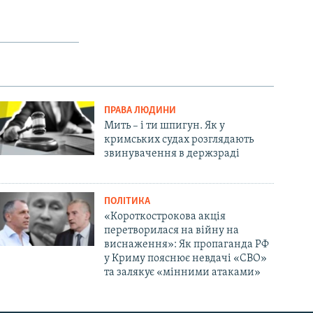
ПРАВА ЛЮДИНИ
Мить – і ти шпигун. Як у
кримських судах розглядають
звинувачення в держзраді
ПОЛІТИКА
«Короткострокова акція
перетворилася на війну на
виснаження»: Як пропаганда РФ
у Криму пояснює невдачі «СВО»
та залякує «мінними атаками»