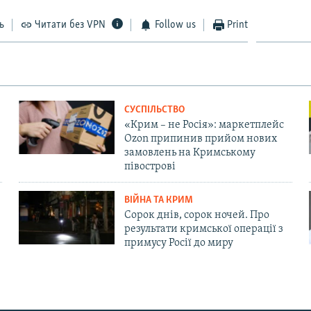
ь
Читати без VPN
Follow us
Print
СУСПІЛЬСТВО
«Крим – не Росія»: маркетплейс
Ozon припинив прийом нових
замовлень на Кримському
півострові
ВІЙНА ТА КРИМ
Сорок днів, сорок ночей. Про
результати кримської операції з
примусу Росії до миру