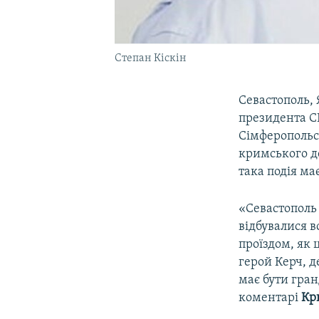
Степан Кіскін
Севастополь,
президента С
Сімферопольс
кримського де
така подія ма
«Севастополь –
відбувалися в
проїздом, як 
герой Керч, д
має бути гран
коментарі
Кр