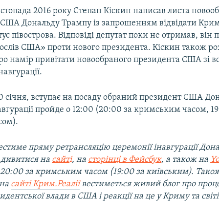
истопада 2016 року Степан Кіскин написав листа новоо
 США Дональду Трампу із запрошенням відвідати Крим
ус півострова. Відповіді депутат поки не отримав, він по
ослів США» проти нового президента. Кіскин також ро
про намір привітати новообраного президента США зі в
навгурації.
20 січня, вступає на посаду обраний президент США До
вгурації пройде о 12:00 (20:00 за кримським часом, 19
сом).
естиме пряму ретрансляцію церемонії інавгурації Дон
е дивитися на
сайт
і
, на
сторінці в Фейсбук
, а також на
Y
 20:00 за кримським часом (19:00 за київським). Також
 на
сайті Крим.Реалії
вестиметься живий блог про проц
идентської влади в США і реакції на це у Криму та світі