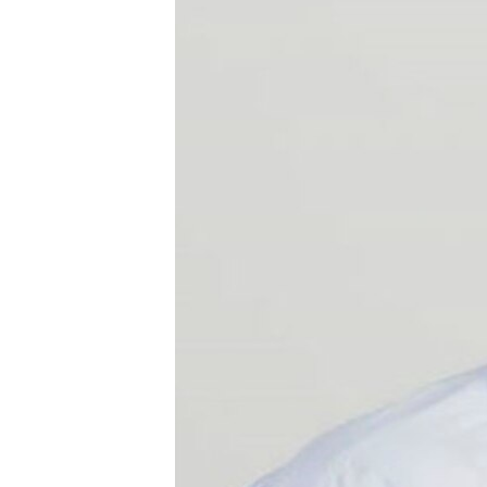
ВІДЕОУРОКИ «ELIFBE»
СВІДЧЕННЯ ОКУПАЦІЇ
УКРАЇНСЬКА ПРОБЛЕМА КРИМУ
ІНФОГРАФІКА