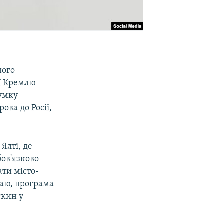
ного
ї Кремлю
думку
ова до Росії,
 Ялті, де
бов'язково
ати місто-
маю, програма
скин у