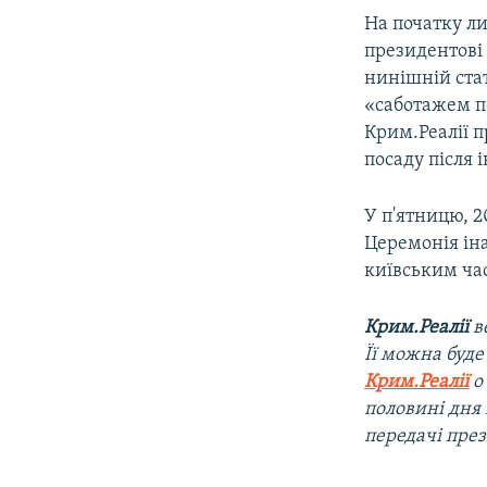
На початку л
президентові
нинішній стат
«саботажем п
Крим.Реалії 
посаду після і
У п'ятницю, 
Церемонія іна
київським ча
Крим.Реалії
в
Її можна буд
Крим.Реалії
о
половині дня
передачі през