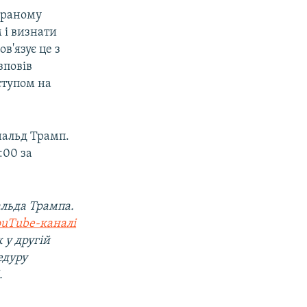
браному
 і визнати
в'язує це з
зповів
ступом на
нальд Трамп.
:00 за
альда Трампа.
ouTube-каналі
 у другій
едуру
.