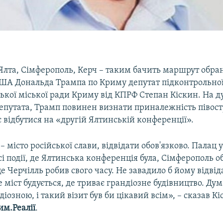
 Ялта, Сімферополь, Керч – таким бачить маршрут обра
ША Дональда Трампа по Криму депутат підконтрольно
ької міської ради Криму від КПРФ Степан Кіскин. На 
путата, Трамп повинен визнати приналежність півостр
є відбутися на «другій Ялтинській конференції».
 місто російської слави, відвідати обов'язково. Палац у
сі події, де Ялтинська конференція була, Сімферополь о
це Черчілль робив свого часу. Не завадило б йому відвід
е міст будується, де триває грандіозне будівництво. Ду
діозною, і такий візит був би цікавий всім», – сказав Кі
им.Реалії
.