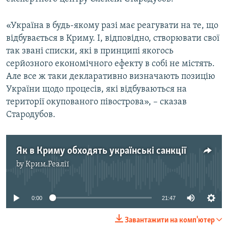
ВІДЕОУРОКИ «ELIFBE»
Русский
«Україна в будь-якому разі має реагувати на те, що
СВІДЧЕННЯ ОКУПАЦІЇ
Qırımtatar
відбувається в Криму. І, відповідно, створювати свої
УКРАЇНСЬКА ПРОБЛЕМА КРИМУ
так звані списки, які в принципі якогось
серйозного економічного ефекту в собі не містять.
ДОЛУЧАЙСЯ!
ІНФОГРАФІКА
Але все ж таки декларативно визначають позицію
України щодо процесів, які відбуваються на
території окупованого півострова», – сказав
Усі сайти RFE/RL
Стародубов.
Як в Криму обходять українські санкції
by
Крим.Реалії
No media source currently available
0:00
21:47
Завантажити на комп'ютер