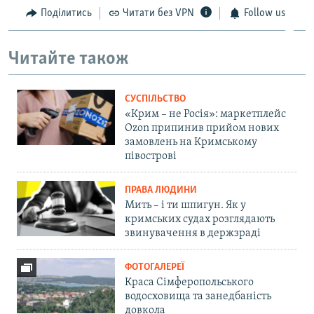
Поділитись
Читати без VPN
Follow us
Читайте також
СУСПІЛЬСТВО
«Крим – не Росія»: маркетплейс
Ozon припинив прийом нових
замовлень на Кримському
півострові
ПРАВА ЛЮДИНИ
Мить – і ти шпигун. Як у
кримських судах розглядають
звинувачення в держзраді
ФОТОГАЛЕРЕЇ
Краса Сімферопольського
водосховища та занедбаність
довкола