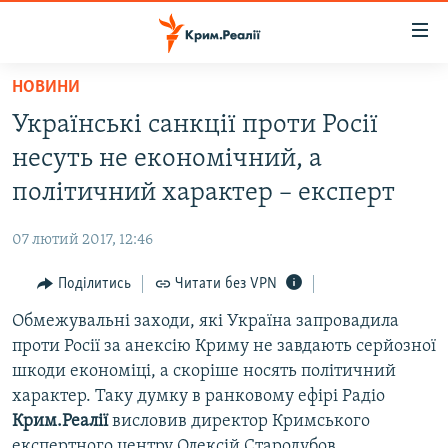
Доступність
посилання
Перейти
НОВИНИ
до
НОВИНИ
Українські санкції проти Росії
основного
ВОДА.КРИМ
матеріалу
несуть не економічний, а
ВІДЕО ТА ФОТО
Перейти
політичний характер – експерт
до
ПОЛІТИКА
основної
07 лютий 2017, 12:46
БЛОГИ
навігації
Перейти
Поділитись
Читати без VPN
ПОГЛЯД
до
Обмежувальні заходи, які Україна запровадила
ІНТЕРВ'Ю
пошуку
проти Росії за анексію Криму не завдають серйозної
ВСЕ ЗА ДЕНЬ
шкоди економіці, а скоріше носять політичний
СПЕЦПРОЕКТИ
характер. Таку думку в ранковому ефірі Радіо
Крим.Реалії
висловив директор Кримського
ЯК ОБІЙТИ БЛОКУВАННЯ
ДЕПОРТАЦІЯ
експертного центру Олексій Стародубов.